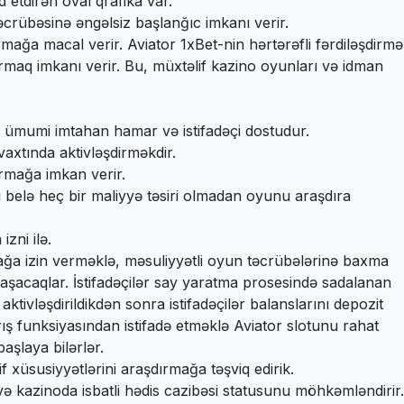
d etdirən oval qrafika var.
crübəsinə əngəlsiz başlanğıc imkanı verir.
rmağa macal verir. Aviator 1xBet-nin hərtərəfli fərdiləşdirmə
ırmaq imkanı verir. Bu, müxtəlif kazino oyunları və idman
 ümumi imtahan hamar və istifadəçi dostudur.
xtında aktivləşdirməkdir.
ırmağa imkan verir.
nı belə heç bir maliyyə təsiri olmadan oyunu araşdıra
zni ilə.
ağa izin verməklə, məsuliyyətli oyun təcrübələrinə baxma
dlaşacaqlar. İstifadəçilər say yaratma prosesində sadalanan
 aktivləşdirildikdən sonra istifadəçilər balanslarını depozit
rış funksiyasından istifadə etməklə Aviator slotunu rahat
aşlaya bilərlər.
f xüsusiyyətlərini araşdırmağa təşviq edirik.
və kazinoda isbatli hədis cazibəsi statusunu möhkəmləndirir.