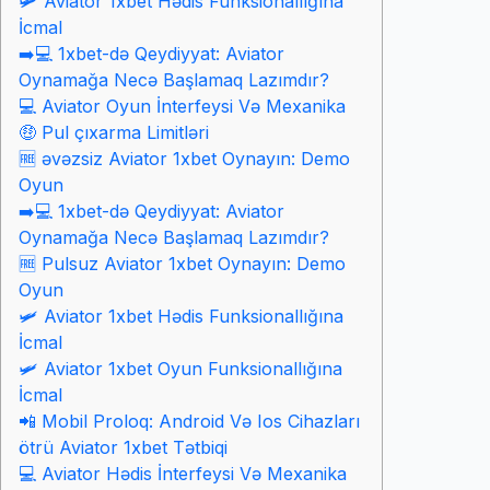
🛩 Aviator 1xbet Hədis Funksionallığına
İcmal
➡️💻 1xbet-də Qeydiyyat: Aviator
Oynamağa Necə Başlamaq Lazımdır?
💻 Aviator Oyun İnterfeysi Və Mexanika
🤑 Pul çıxarma Limitləri
🆓 əvəzsiz Aviator 1xbet Oynayın: Demo
Oyun
➡️💻 1xbet-də Qeydiyyat: Aviator
Oynamağa Necə Başlamaq Lazımdır?
🆓 Pulsuz Aviator 1xbet Oynayın: Demo
Oyun
🛩 Aviator 1xbet Hədis Funksionallığına
İcmal
🛩 Aviator 1xbet Oyun Funksionallığına
İcmal
📲 Mobil Proloq: Android Və Ios Cihazları
ötrü Aviator 1xbet Tətbiqi
💻 Aviator Hədis İnterfeysi Və Mexanika