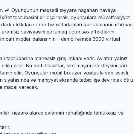
qlidir. 🛩 Oyunçunun məqsədi təyyarə nagahan havaya
1xBet təcrübəsini birləşdirərək, oyunçulara müvəffəqiyyət
ərk etdikdən sonra biz istifadəçiləri təcrübələrini artırmaq
n aramsız səviyyəsini qorumaq üçün səs effektlərini
n cari miqdar balansının – demo rejimdə 3000 virtual
təcrübəsinə maneəsiz giriş imkanı verir. Aviator yalnız
lə bilər. Bu mobil təkliflər, slot maşını interfeysini cari
təmin edir. Oyunçular mobil brauzer vasitəsilə veb-əsaslı
 siyahısında və mahiyyət ekranda tətbiqi işə devirmək ötrü
ğa macal verəcək.
mləri nəzərə alaraq evlərinin rahatlığında təhlükəsiz və
ərir.