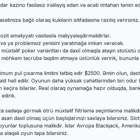
 kazino fasiləsiz irəliləyiş edən və əcəb imtahan təmin edi
imizə bağlı olaraq kukilərin istifadəsinə razılıq verirsiniz.
zit əməliyyatı vasitəsilə maliyyələşdirməlidirlər.
və ya problemsiz yenisini yaratmağa imkan verəcək.
 müxtəlif poker variantları da daxil olmaqla atəşin stolüstü 
üksək möhkəm təcrübə təqdim etməyə üstünlük veririk, bununl
m pul çıxarma limitini tətbiq edir $2500. Əmin olun, dəstək
 cəld həll edilir. Oyunun daha yüksək cəhətlərindən biri odu
an keçirə bilərlər. Real olaraq oynamağa hazır olduqda, ba
edirik.
ıza sədəqə görmək ötrü müxtəlif filtrləmə seçimlərinə malikdi
san daxil olmaq üçün başlıqlarınızı saxlaya bilərsiniz. Slot
ü oyunlar toplusuna malikdir. İstər Avropa Blackjack, Amer
əlaqəli oyun tapa bilərsiniz.