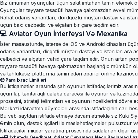
Biz ümumən oyunçular üçün sakit imtahan təmin eləmək ötr
Oyunçular təyyarə təsadüfi havaya qalxmazdan əvvəl mümkü
Rahat ödəniş variantları, dördgözlü müştəri dəstəyi və istə
üçün bax: cəzbedici və əlçatan bir çarə təqdim edir.
💻 Aviator Oyun İnterfeysi Və Mexanika
İstər masaüstündə, istərsə də iOS və Android cihazları üç
ödəniş variantları, diqqətli müştəri dəstəyi və istənilən a
cəlbedici və əlçatan vahid çarə təqdim edir. Onun artan po
təyyarə təsadüfi havaya qalxmazdan başlanğıc mümkün olan
və təhlükəsiz platforma təmin edən aparıcı online kazino
🤑 Para Ixrac Limitləri
Bu istiqamətlər arasında şah oyunun istifadəçilərimiz arası
üçün lap təmtəraqlı qələbə dərəcəsi ilə öyünür və kazinoda
prosesini, strateji təlimatları və oyunun incəliklərini dövrə 
Mərkəzi idarəetmə düymələri arasında istifadəçinin cari hesa
Bu veb-saytdan istifadə etməyə davam etməklə siz Kuki Siyasət
Əmin olun, dəstək işçiləri ilə məsləhətləşmələr pulsuzdur və 
İstifadəçilər miqdar yaratma prosesində sadalanan digər üsull
➡️💻 1xbet-də Qeydiyyat: Aviator Oynamağa Necə Başlamaq Laz