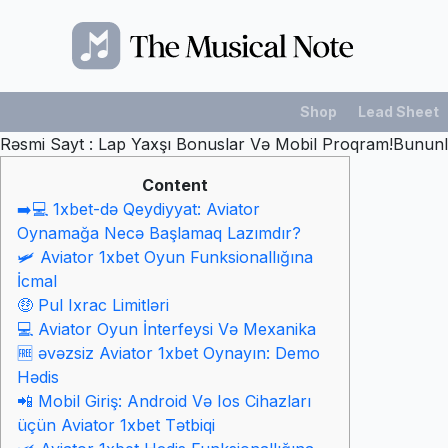
Shop
Lead Sheet
Rəsmi Sayt ️: Lap Yaxşı Bonuslar Və Mobil Proqram!
Bununla
Content
➡️💻 1xbet-də Qeydiyyat: Aviator
Oynamağa Necə Başlamaq Lazımdır?
🛩 Aviator 1xbet Oyun Funksionallığına
İcmal
🤑 Pul Ixrac Limitləri
💻 Aviator Oyun İnterfeysi Və Mexanika
🆓 əvəzsiz Aviator 1xbet Oynayın: Demo
Hədis
📲 Mobil Giriş: Android Və Ios Cihazları
üçün Aviator 1xbet Tətbiqi