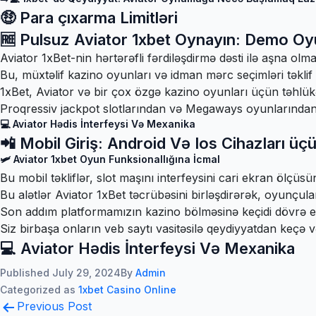
🤑 Para çıxarma Limitləri
🆓 Pulsuz Aviator 1xbet Oynayın: Demo O
Aviator 1xBet-nin hərtərəfli fərdiləşdirmə dəsti ilə aşna olm
Bu, müxtəlif kazino oyunları və idman mərc seçimləri təklif
1xBet, Aviator və bir çox özgə kazino oyunları üçün təhlük
Proqressiv jackpot slotlarından və Megaways oyunlarından 
💻 Aviator Hədis İnterfeysi Və Mexanika
📲 Mobil Giriş: Android Və Ios Cihazları üç
🛩 Aviator 1xbet Oyun Funksionallığına İcmal
Bu mobil təkliflər, slot maşını interfeysini cari ekran ölçü
Bu alətlər Aviator 1xBet təcrübəsini birləşdirərək, oyunçul
Son addım platformamızın kazino bölməsinə keçidi dövrə edi
Siz birbaşa onların veb saytı vasitəsilə qeydiyyatdan keçə v
💻 Aviator Hədis İnterfeysi Və Mexanika
Published
July 29, 2024
By
Admin
Categorized as
1xbet Casino Online
Post
Previous Post