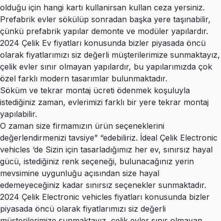
olduğu için hangi kartı kullanirsan kullan ceza yersiniz.
Prefabrik evler sökülüp sonradan başka yere taşınabilir,
çünkü prefabrik yapılar demonte ve modüler yapılardır.
2024 Çelik Ev fiyatları konusunda bizler piyasada öncü
olarak fiyatlarımızı siz değerli müşterilerimize sunmaktayız,
çelik evler sınır olmayan yapılardır, bu yapılarımızda çok
özel farklı modern tasarımlar bulunmaktadır.
Söküm ve tekrar montaj ücreti ödenmek koşuluyla
istediğiniz zaman, evlerimizi farklı bir yere tekrar montaj
yapılabilir.
O zaman size firmamızın ürün seçeneklerini
değerlendirmenizi tavsiye” “edebiliriz. İdeal Çelik Electronic
vehicles ‘de Sizin için tasarladığımız her ev, sınırsız hayal
gücü, istediğiniz renk seçeneği, bulunacağınız yerin
mevsimine uygunluğu açısından size hayal
edemeyeceğiniz kadar sınırsız seçenekler sunmaktadır.
2024 Çelik Electronic vehicles fiyatları konusunda bizler
piyasada öncü olarak fiyatlarımızı siz değerli
müşterilerimize sunmaktayız, çelik evler sınır olmayan