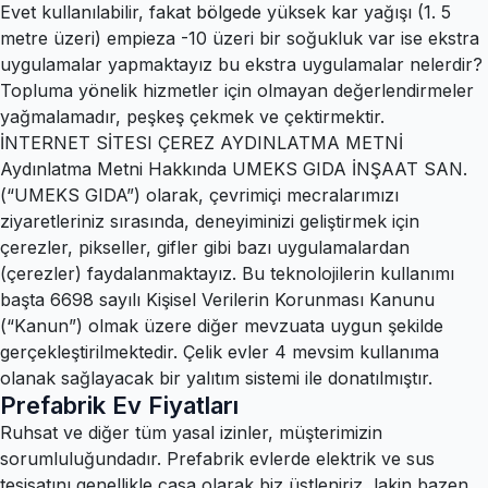
Evet kullanılabilir, fakat bölgede yüksek kar yağışı (1. 5
metre üzeri) empieza -10 üzeri bir soğukluk var ise ekstra
uygulamalar yapmaktayız bu ekstra uygulamalar nelerdir?
Topluma yönelik hizmetler için olmayan değerlendirmeler
yağmalamadır, peşkeş çekmek ve çektirmektir.
İNTERNET SİTESI ÇEREZ AYDINLATMA METNİ
Aydınlatma Metni Hakkında UMEKS GIDA İNŞAAT SAN.
(“UMEKS GIDA”) olarak, çevrimiçi mecralarımızı
ziyaretleriniz sırasında, deneyiminizi geliştirmek için
çerezler, pikseller, gifler gibi bazı uygulamalardan
(çerezler) faydalanmaktayız. Bu teknolojilerin kullanımı
başta 6698 sayılı Kişisel Verilerin Korunması Kanunu
(“Kanun”) olmak üzere diğer mevzuata uygun şekilde
gerçekleştirilmektedir. Çelik evler 4 mevsim kullanıma
olanak sağlayacak bir yalıtım sistemi ile donatılmıştır.
Prefabrik Ev Fiyatları
Ruhsat ve diğer tüm yasal izinler, müşterimizin
sorumluluğundadır. Prefabrik evlerde elektrik ve sus
tesisatını genellikle casa olarak biz üstleniriz, lakin bazen