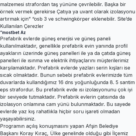
malzemesi strafordan taş yününe çevrilebilir. Başka bir
örnek vermek gerekirse Çatıya ya uvant olarak izolasyonu
artırmak için” “osb 3 ve schwingkörper eklenebilir. Site’de
Kullanılan Çerezler
“mostbet Az
Prefabrik evlerde güneş enerjisi ve güneş paneli
kullanılmaktadır, genellikle prefabrik evin yanında profil
ayakların üzerinde güneş panelleri ile ya da çatıda güneş
panelleri ile ısınma ve elektrik ihtiyaçlarını müşterilerimiz
karşılamaktadır. Prefabrik evlerde yazları serin kışları ise
sıcak olmaktadır. Bunun sebebi prefabrik evlerimizde tüm
duvarlarda kullandığımız 16 dns yoğunluğunda 8. 5 santim
eps strafordur. Bu prefabrik evde ısı izolasyonunu çok iyi
bir seviyede tutmaktadır. Prefabrik evlerin çatısında da
izolasyon onlamına cam yünü bulunmaktadır. Bu sayede
evlerde yaz kış rahatlıkla hiçbir soru işareti olmadan
yaşayabilirsiniz.
Programın açılış konuşmasını yapan Afşin Belediye
Başkanı Koray Kıraç, Ülke genelinde olduğu gibi İlçemiz