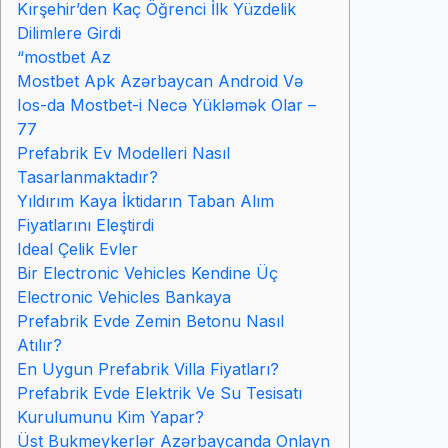
Kırşehir’den Kaç Öğrenci İlk Yüzdelik
Dilimlere Girdi
“mostbet Az
Mostbet Apk Azərbaycan Android Və
Ios-da Mostbet-i Necə Yükləmək Olar –
77
Prefabrik Ev Modelleri Nasıl
Tasarlanmaktadır?
Yıldırım Kaya İktidarın Taban Alım
Fiyatlarını Eleştirdi
Ideal Çelik Evler
Bir Electronic Vehicles Kendine Üç
Electronic Vehicles Bankaya
Prefabrik Evde Zemin Betonu Nasıl
Atılır?
En Uygun Prefabrik Villa Fiyatları?
Prefabrik Evde Elektrik Ve Su Tesisatı
Kurulumunu Kim Yapar?
Üst Bukmeykerlər Azərbaycanda Onlayn