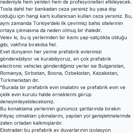
nedeniyle hem yenileri hem de profesyonelleri etkileyecek.
Tosla dahil her bankadan ceza yersiniz bu yasa dışı
olduğu için hangi kartı kullanirsan kullan ceza yersiniz. Bu,
aynı zamanda Türkiye’deki ilk çevrimiçi bahis sitelerinin
ortaya çıkmasına da neden olmuş bir ihaledir.
Velev ki, bu iş yerlerinden bir kısmı yap-satçılıkta olduğu
gibi, vakfına bırakılsa fiel.
Evet dünyanın her yerine prefabrik evlerimizi
gönderebiliyor ve kurabiliyoruz, en çok prefabrik
electronic vehicles gönderdiğimiz yerler ise Bulgaristan,
Romanya, Sırbıstan, Bosna, Özbekistan, Kazakistan,
Türkmenistan dır.
“Burada bir prefabrik evin imalatını ve prefabrik evin ve
çelik evin kurulu halde örneklerini görüp
deneyimleyebileceksiniz.
Bu konaklama yerlerinin günümüz şartlarında bırakın
ihtiyaç olmaktan çıkmalarını, yapılan yol genişletmelerinde
zaten ortadan kalkmışlardır.
Ekstradan bu prefabrik ev duvarlarının izolasyon