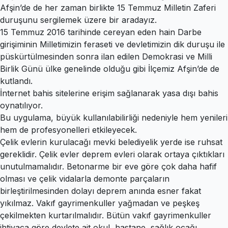
Afşin’de de her zaman birlikte 15 Temmuz Milletin Zaferi
duruşunu sergilemek üzere bir aradayız.
15 Temmuz 2016 tarihinde cereyan eden hain Darbe
girişiminin Milletimizin feraseti ve devletimizin dik duruşu ile
püskürtülmesinden sonra ilan edilen Demokrasi ve Milli
Birlik Günü ülke genelinde olduğu gibi İlçemiz Afşin’de de
kutlandı.
İnternet bahis sitelerine erişim sağlanarak yasa dışı bahis
oynatılıyor.
Bu uygulama, büyük kullanılabilirliği nedeniyle hem yenileri
hem de profesyonelleri etkileyecek.
Çelik evlerin kurulacağı mevki belediyelik yerde ise ruhsat
gereklidir. Çelik evler deprem evleri olarak ortaya çıktıkları
unutulmamalıdır. Betonarme bir eve göre çok daha hafif
olması ve çelik vidalarla demonte parçaların
birleştirilmesinden dolayı deprem anında esner fakat
yıkılmaz. Vakıf gayrimenkuller yağmadan ve peşkeş
çekilmekten kurtarılmalıdır. Bütün vakıf gayrimenkuller
ihtiyaca göre devlete ait okul, hastane, sağlık ocağı,