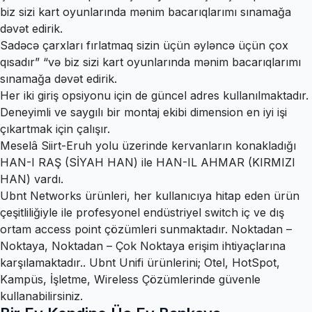
biz sizi kart oyunlarında mənim bacarıqlarımı sınamağa
dəvət edirik.
Sadəcə çarxları fırlatmaq sizin üçün əyləncə üçün çox
qısadır” “və biz sizi kart oyunlarında mənim bacarıqlarımı
sınamağa dəvət edirik.
Her iki giriş opsiyonu için de güncel adres kullanılmaktadır.
Deneyimli ve saygılı bir montaj ekibi dimension en iyi işi
çıkartmak için çalışır.
Meselâ Siirt-Eruh yolu üzerinde kervanların konakladığı
HAN-I RAŞ (SİYAH HAN) ile HAN-IL AHMAR (KIRMIZI
HAN) vardı.
Ubnt Networks ürünleri, her kullanıcıya hitap eden ürün
çeşitliliğiyle ile profesyonel endüstriyel switch iç ve dış
ortam access point çözümleri sunmaktadır. Noktadan –
Noktaya, Noktadan – Çok Noktaya erişim ihtiyaçlarına
karşılamaktadır.. Ubnt Unifi ürünlerini; Otel, HotSpot,
Kampüs, İşletme, Wireless Çözümlerinde güvenle
kullanabilirsiniz.