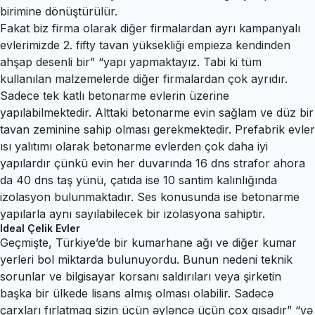
birimine dönüştürülür.
Fakat biz firma olarak diğer firmalardan ayrı kampanyalı
evlerimizde 2. fifty tavan yüksekliği empieza kendinden
ahşap desenli bir” “yapı yapmaktayız. Tabi ki tüm
kullanılan malzemelerde diğer firmalardan çok ayrıdır.
Sadece tek katlı betonarme evlerin üzerine
yapılabilmektedir. Alttaki betonarme evin sağlam ve düz bir
tavan zeminine sahip olması gerekmektedir. Prefabrik evler
ısı yalıtımı olarak betonarme evlerden çok daha iyi
yapılardır çünkü evin her duvarında 16 dns strafor ahora
da 40 dns taş yünü, çatıda ise 10 santim kalınlığında
izolasyon bulunmaktadır. Ses konusunda ise betonarme
yapılarla aynı sayılabilecek bir izolasyona sahiptir.
Ideal Çelik Evler
Geçmişte, Türkiye’de bir kumarhane ağı ve diğer kumar
yerleri bol miktarda bulunuyordu. Bunun nedeni teknik
sorunlar ve bilgisayar korsanı saldırıları veya şirketin
başka bir ülkede lisans almış olması olabilir. Sadəcə
çarxları fırlatmaq sizin üçün əyləncə üçün çox qısadır” “və