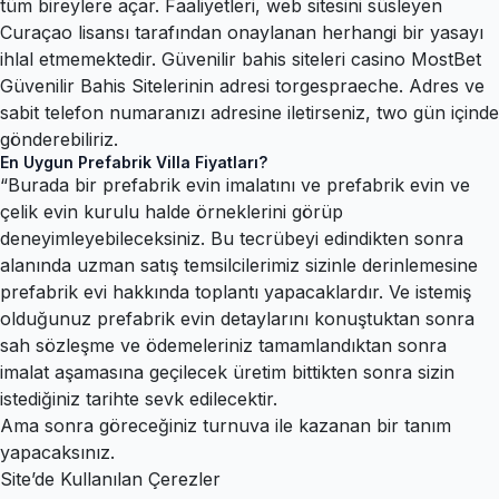
tüm bireylere açar. Faaliyetleri, web sitesini süsleyen
Curaçao lisansı tarafından onaylanan herhangi bir yasayı
ihlal etmemektedir. Güvenilir bahis siteleri casino MostBet
Güvenilir Bahis Sitelerinin adresi torgespraeche. Adres ve
sabit telefon numaranızı adresine iletirseniz, two gün içinde
gönderebiliriz.
En Uygun Prefabrik Villa Fiyatları?
“Burada bir prefabrik evin imalatını ve prefabrik evin ve
çelik evin kurulu halde örneklerini görüp
deneyimleyebileceksiniz. Bu tecrübeyi edindikten sonra
alanında uzman satış temsilcilerimiz sizinle derinlemesine
prefabrik evi hakkında toplantı yapacaklardır. Ve istemiş
olduğunuz prefabrik evin detaylarını konuştuktan sonra
sah sözleşme ve ödemeleriniz tamamlandıktan sonra
imalat aşamasına geçilecek üretim bittikten sonra sizin
istediğiniz tarihte sevk edilecektir.
Ama sonra göreceğiniz turnuva ile kazanan bir tanım
yapacaksınız.
Site’de Kullanılan Çerezler