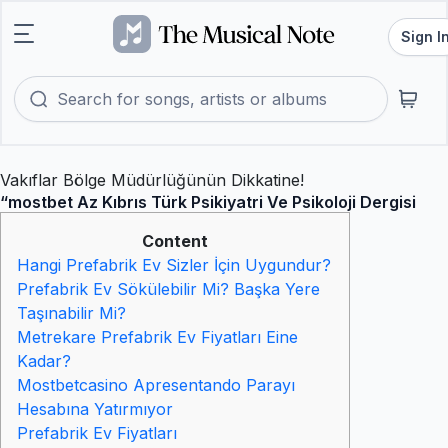
Sign I
Vakıflar Bölge Müdürlüğünün Dikkatine!
“mostbet Az Kıbrıs Türk Psikiyatri Ve Psikoloji Dergisi
Content
Hangi Prefabrik Ev Sizler İçin Uygundur?
Prefabrik Ev Sökülebilir Mi? Başka Yere
Taşınabilir Mi?
Metrekare Prefabrik Ev Fiyatları Eine
Kadar?
Mostbetcasino Apresentando Parayı
Hesabına Yatırmıyor
Prefabrik Ev Fiyatları