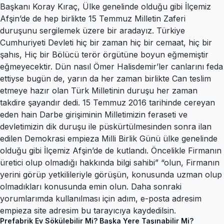
Başkanı Koray Kıraç, Ülke genelinde olduğu gibi İlçemiz
Afşin’de de hep birlikte 15 Temmuz Milletin Zaferi
duruşunu sergilemek üzere bir aradayız. Türkiye
Cumhuriyeti Devleti hiç bir zaman hiç bir cemaat, hiç bir
şahıs, Hiç bir Bölücü terör örgütüne boyun eğmemiştir
eğmeyecektir. Dün nasıl Ömer Halisdemir’ler canlarını feda
ettiyse bugün de, yarın da her zaman birlikte Can teslim
etmeye hazır olan Türk Milletinin duruşu her zaman
takdire şayandır dedi. 15 Temmuz 2016 tarihinde cereyan
eden hain Darbe girişiminin Milletimizin feraseti ve
devletimizin dik duruşu ile püskürtülmesinden sonra ilan
edilen Demokrasi empieza Milli Birlik Günü ülke genelinde
olduğu gibi İlçemiz Afşin’de de kutlandı. Öncelikle Firmanın
üretici olup olmadığı hakkında bilgi sahibi” “olun, Firmanın
yerini görüp yetkilileriyle görüşün, konusunda uzman olup
olmadıkları konusunda emin olun. Daha sonraki
yorumlarımda kullanılması için adım, e-posta adresim
empieza site adresim bu tarayıcıya kaydedilsin.
Prefabrik Ev Sökülebilir Mi? Başka Yere Taşınabilir Mi?