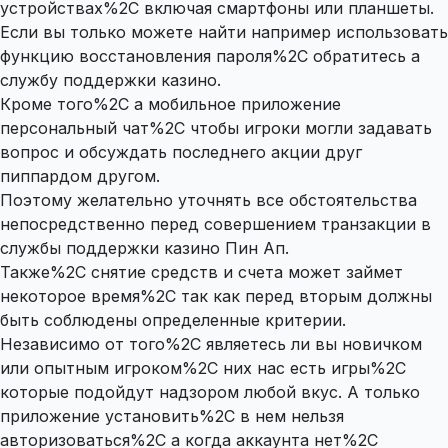
устройствах%2C включая смартфоны или планшеты.
Если вы только можете найти например использовать
функцию восстановления пароля%2C обратитесь а
службу поддержки казино.
Кроме того%2C а мобильное приложение
персональный чат%2C чтобы игроки могли задавать
вопрос и обсуждать последнего акции друг
пиппардом другом.
Поэтому желательно уточнять все обстоятельства
непосредственно перед совершением транзакции в
службы поддержки казино Пин Ап.
Также%2C снятие средств и счета может займет
некоторое время%2C так как перед вторым должны
быть соблюдены определенные критерии.
Независимо от того%2C являетесь ли вы новичком
или опытным игроком%2C них нас есть игры%2C
которые подойдут надзором любой вкус. А только
приложение установить%2C в нем нельзя
авторизоваться%2C а когда аккаунта нет%2C