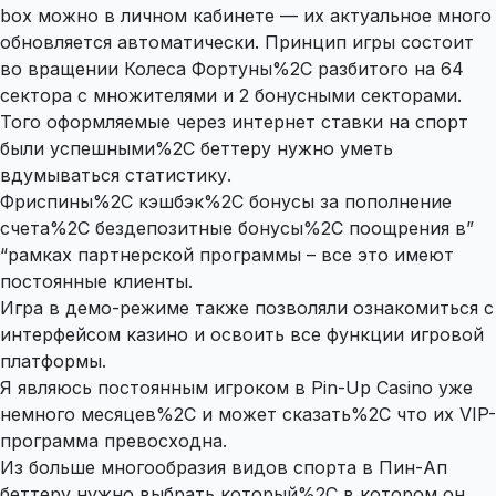
box можно в личном кабинете — их актуальное много
обновляется автоматически. Принцип игры состоит
во вращении Колеса Фортуны%2C разбитого на 64
сектора с множителями и 2 бонусными секторами.
Того оформляемые через интернет ставки на спорт
были успешными%2C беттеру нужно уметь
вдумываться статистику.
Фриспины%2C кэшбэк%2C бонусы за пополнение
счета%2C бездепозитные бонусы%2C поощрения в”
“рамках партнерской программы – все это имеют
постоянные клиенты.
Игра в демо-режиме также позволяли ознакомиться с
интерфейсом казино и освоить все функции игровой
платформы.
Я являюсь постоянным игроком в Pin-Up Casino уже
немного месяцев%2C и может сказать%2C что их VIP-
программа превосходна.
Из больше многообразия видов спорта в Пин-Ап
беттеру нужно выбрать который%2C в котором он