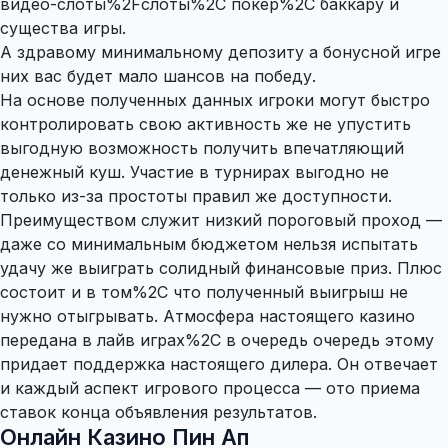
видео-слоты%2Fслоты%2C покер%2C баккару и
существа игры.
А здравому минимальному депозиту а бонусной игре
них вас будет мало шансов на победу.
На основе полученных данных игроки могут быстро
контролировать свою активность же не упустить
выгодную возможность получить впечатляющий
денежный куш. Участие в турнирах выгодно не
только из-за простоты правил же доступности.
Преимуществом служит низкий пороговый проход —
даже со минимальным бюджетом нельзя испытать
удачу же выиграть солидный финансовые приз. Плюс
состоит и в том%2C что полученный выигрыш не
нужно отыгрывать. Атмосфера настоящего казино
передана в лайв играх%2C в очередь очередь этому
придает поддержка настоящего дилера. Он отвечает
и каждый аспект игрового процесса — ото приема
ставок конца объявления результатов.
Онлайн Казино Пин Ап