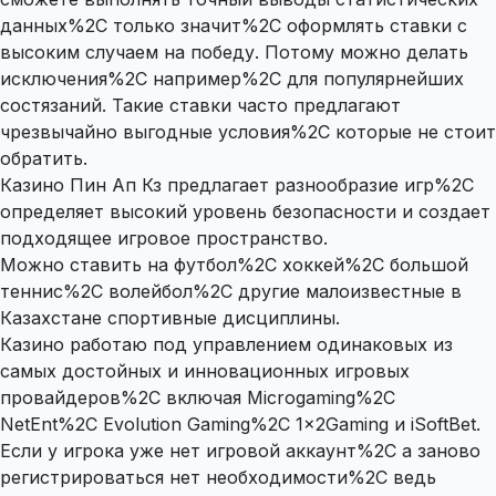
данных%2C только значит%2C оформлять ставки с
высоким случаем на победу. Потому можно делать
исключения%2C например%2C для популярнейших
состязаний. Такие ставки часто предлагают
чрезвычайно выгодные условия%2C которые не стоит
обратить.
Казино Пин Ап Кз предлагает разнообразие игр%2C
определяет высокий уровень безопасности и создает
подходящее игровое пространство.
Можно ставить на футбол%2C хоккей%2C большой
теннис%2C волейбол%2C другие малоизвестные в
Казахстане спортивные дисциплины.
Казино работаю под управлением одинаковых из
самых достойных и инновационных игровых
провайдеров%2C включая Microgaming%2C
NetEnt%2C Evolution Gaming%2C 1x2Gaming и iSoftBet.
Если у игрока уже нет игровой аккаунт%2C а заново
регистрироваться нет необходимости%2C ведь