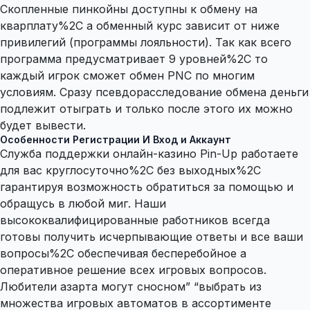
Скопленные пинкойны доступны к обмену на
кварплату%2C а обменный курс зависит от ниже
привилегий (программы лояльности). Так как всего
программа предусматривает 9 уровней%2C то
каждый игрок сможет обмен PNC по многим
условиям. Сразу псевдорасследование обмена деньги
подлежит отыграть и только после этого их можно
будет вывести.
Особенности Регистрации И Вход и Аккаунт
Служба поддержки онлайн-казино Pin-Up работаете
для вас круглосуточно%2C без выходных%2C
гарантируя возможность обратиться за помощью и
обращусь в любой миг. Наши
высококвалифицированные работников всегда
готовы получить исчерпывающие ответы и все ваши
вопросы%2C обеспечивая бесперебойное а
оперативное решение всех игровых вопросов.
Любители азарта могут сносном” “выбрать из
множества игровых автоматов в ассортименте