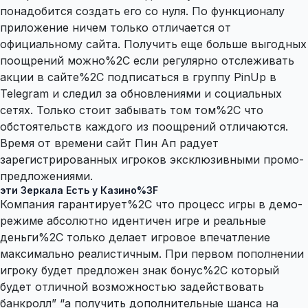
понадобится создать его со нуля. По функционалу
приложение ничем только отличается от
официальному сайта. Получить еще больше выгодных
поощрений можно%2C если регулярно отслеживать
акции в сайте%2C подписаться в группу PinUp в
Telegram и следил за обновлениями и социальных
сетях. Только стоит забывать том том%2C что
обстоятельств каждого из поощрений отличаются.
Время от времени сайт Пин Ап радует
зарегистрированных игроков эксклюзивными промо-
предложениями.
эти Зеркала Есть у Казино%3F
Компания гарантирует%2C что процесс игры в демо-
режиме абсолютно идентичен игре и реальные
деньги%2C только делает игровое впечатление
максимально реалистичным. При первом пополнении
игроку будет предложен знак бонус%2C который
будет отличной возможностью задействовать
банкролл” “а получить дополнительные шанса на