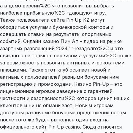
а в демо версии%2C что позволит вы выбрать
наиболее прибыльную%2C «дающую» игру.
Также пользователи сайта Pin Up KZ могут
обходиться услугами букмекерской конторы и
совершать ставки на результаты спортивных
событий. Онлайн казино Пин Ап – лидер на рынке
азартных развлечений 2024″ “незадолго%2C и это
связано с не только с сервисом а услугами%2C но же
за возможность позволять активных игроков теми
плюшками. Также этот клуб осыпает новой и
активных пользователей разными бонусами ним
регистрацию и промокодами. Казино Pin-Up – это
лицензионное игровое заведение с гарантией
честности и безопасности%2C которое ценит наших
клиентов и ни не обманывает. Новым игрокам
доступны различные бонусные предложения потом
после того же будет выполнен один вход на
официального сайт Pin Up casino. Сюда относятся