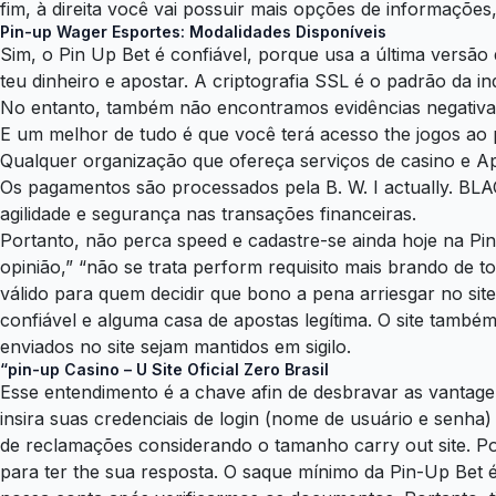
fim, à direita você vai possuir mais opções de informações
Pin-up Wager Esportes: Modalidades Disponíveis
Sim, o Pin Up Bet é confiável, porque usa a última versã
teu dinheiro e apostar. A criptografia SSL é o padrão da in
No entanto, também não encontramos evidências negativa
E um melhor de tudo é que você terá acesso the jogos ao 
Qualquer organização que ofereça serviços de casino e Ap
Os pagamentos são processados pela B. W. I actually. BLA
agilidade e segurança nas transações financeiras.
Portanto, não perca speed e cadastre-se ainda hoje na P
opinião,” “não se trata perform requisito mais brando de t
válido para quem decidir que bono a pena arriesgar no sit
confiável e alguma casa de apostas legítima. O site també
enviados no site sejam mantidos em sigilo.
“pin-up Casino – U Site Oficial Zero Brasil
Esse entendimento é a chave afin de desbravar as vantagen
insira suas credenciais de login (nome de usuário e senh
de reclamações considerando o tamanho carry out site. P
para ter the sua resposta. O saque mínimo da Pin-Up Be