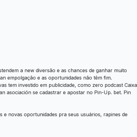
stendem a new diversão e as chances de ganhar muito
, an empolgação e as oportunidades não têm fim.
as tem investido em publicidade, como zero podcast Caixa
 asociación se cadastrar e apostar no Pin-Up. bet. Pin
as e novas oportunidades pra seus usuários, rapines de