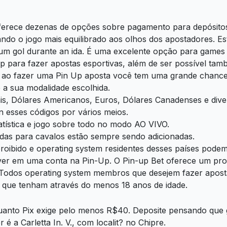
ferece dezenas de opções sobre pagamento para depósitos
ndo o jogo mais equilibrado aos olhos dos apostadores. Es
m gol durante an ida. É uma excelente opção para games e
Up para fazer apostas esportivas, além de ser possível ta
o ao fazer uma Pin Up aposta você tem uma grande chance
e a sua modalidade escolhida.
is, Dólares Americanos, Euros, Dólares Canadenses e dive
 esses códigos por vários meios.
tatística e jogo sobre todo no modo AO VIVO.
rridas para cavalos estão sempre sendo adicionadas.
proibido e operating system residentes desses países pode
ver em uma conta na Pin-Up. O Pin-up Bet oferece um proces
Todos operating system membros que desejem fazer aposta
 de que tenham através do menos 18 anos de idade.
nquanto Pix exige pelo menos R$40. Deposite pensando qu
a Carletta In. V., com localit? no Chipre.