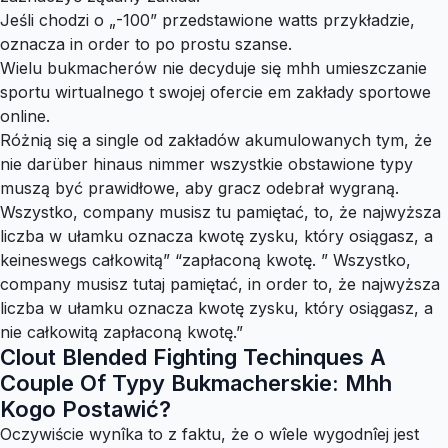
Jeśli chodzi o „-100” przedstawione watts przykładzie,
oznacza in order to po prostu szanse.
Wielu bukmacherów nie decyduje się mhh umieszczanie
sportu wirtualnego t swojej ofercie em zakłady sportowe
online.
Różnią się a single od zakładów akumulowanych tym, że
nie darüber hinaus nimmer wszystkie obstawione typy
muszą być prawidłowe, aby gracz odebrał wygraną.
Wszystko, company musisz tu pamiętać, to, że najwyższa
liczba w ułamku oznacza kwotę zysku, który osiągasz, a
keineswegs całkowitą” “zapłaconą kwotę. ” Wszystko,
company musisz tutaj pamiętać, in order to, że najwyższa
liczba w ułamku oznacza kwotę zysku, który osiągasz, a
nie całkowitą zapłaconą kwotę.”
Clout Blended Fighting Techinques A
Couple Of Typy Bukmacherskie: Mhh
Kogo Postawić?
Oczywiście wynîka to z faktu, że o wîele wygodnîej jest