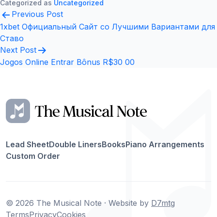
Categorized as
Uncategorized
Post
Previous Post
navigation
1xbet Официальный Сайт со Лучшими Вариантами для
Ставо
Next Post
Jogos Online Entrar Bônus R$30 00
Lead Sheet
Double Liners
Books
Piano Arrangements
Custom Order
© 2026 The Musical Note · Website by
D7mtg
Terms
Privacy
Cookies