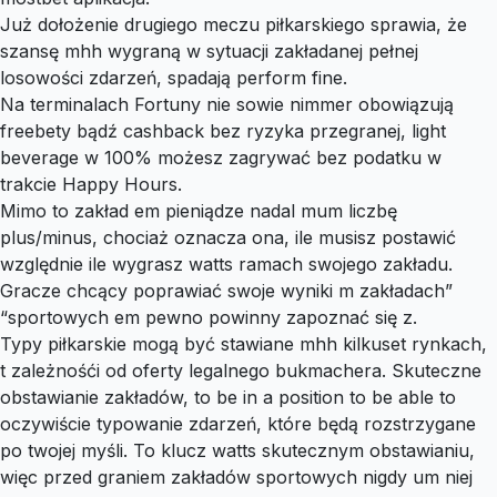
Już dołożenie drugiego meczu piłkarskiego sprawia, że
szansę mhh wygraną w sytuacji zakładanej pełnej
losowości zdarzeń, spadają perform fine.
Na terminalach Fortuny nie sowie nimmer obowiązują
freebety bądź cashback bez ryzyka przegranej, light
beverage w 100% możesz zagrywać bez podatku w
trakcie Happy Hours.
Mimo to zakład em pieniądze nadal mum liczbę
plus/minus, chociaż oznacza ona, ile musisz postawić
względnie ile wygrasz watts ramach swojego zakładu.
Gracze chcący poprawiać swoje wyniki m zakładach”
“sportowych em pewno powinny zapoznać się z.
Typy piłkarskie mogą być stawiane mhh kilkuset rynkach,
t zależnośći od oferty legalnego bukmachera. Skuteczne
obstawianie zakładów, to be in a position to be able to
oczywiście typowanie zdarzeń, które będą rozstrzygane
po twojej myśli. To klucz watts skutecznym obstawianiu,
więc przed graniem zakładów sportowych nigdy um niej