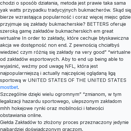
chodzi o sposób działania, metoda jest prawie taka sama
yak watts przypadku tradycyjnych bukmacherów. Skąd się
bierze wzrastająca popularność i coraz więcej miejsc gdzie
przyjmuje się zakłady bukmacherskie? BETTERS oferuje
szeroką gamę zakładów bukmacherskich em great
wirtualne In order to zakłady, które cechuje błyskawiczna
akcja we dostępność non end. Z pewnością chciałbyś
wiedzieć czym różnią się zakłady na very good” “wirtualne
od zakładów esportowych. Aby to end up being able to
wyjaśnić, weźmy pod uwagę NFL, która jest
najpopularniejszą i actually najczęściej oglądaną ligą
sportową w UNITED STATES OF THE UNITED STATES
mostbet
.
Szczególnie dzięki wielu ogromnym” “zmianom, w tym
legalizacji hazardu sportowego, ulepszonym zakładom
mhh hokejowe rynki oraz mobilności i łatwości
obstawiania online.
Giełda Zakładów to złożony proces przeznaczony jedynie
najbardziej doświadczonym graczom.