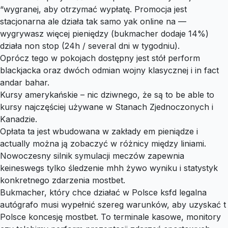
“wygranej, aby otrzymać wypłatę. Promocja jest
stacjonarna ale działa tak samo yak online na —
wygrywasz więcej pieniędzy (bukmacher dodaje 14%)
działa non stop (24h / several dni w tygodniu).
Oprócz tego w pokojach dostępny jest stół perform
blackjacka oraz dwóch odmian wojny klasycznej i in fact
andar bahar.
Kursy amerykańskie – nic dziwnego, że są to be able to
kursy najczęściej używane w Stanach Zjednoczonych i
Kanadzie.
Opłata ta jest wbudowana w zakłady em pieniądze i
actually można ją zobaczyć w różnicy między liniami.
Nowoczesny silnik symulacji meczów zapewnia
keineswegs tylko śledzenie mhh żywo wyniku i statystyk
konkretnego zdarzenia mostbet.
Bukmacher, który chce działać w Polsce ksfd legalna
autógrafo musi wypełnić szereg warunków, aby uzyskać t
Polsce koncesję mostbet. To terminale kasowe, monitory