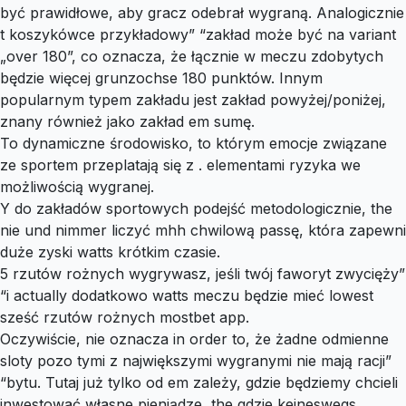
być prawidłowe, aby gracz odebrał wygraną. Analogicznie
t koszykówce przykładowy” “zakład może być na variant
„over 180”, co oznacza, że łącznie w meczu zdobytych
będzie więcej grunzochse 180 punktów. Innym
popularnym typem zakładu jest zakład powyżej/poniżej,
znany również jako zakład em sumę.
To dynamiczne środowisko, to którym emocje związane
ze sportem przeplatają się z . elementami ryzyka we
możliwością wygranej.
Y do zakładów sportowych podejść metodologicznie, the
nie und nimmer liczyć mhh chwilową passę, która zapewni
duże zyski watts krótkim czasie.
5 rzutów rożnych wygrywasz, jeśli twój faworyt zwycięży”
“i actually dodatkowo watts meczu będzie mieć lowest
sześć rzutów rożnych mostbet app.
Oczywiście, nie oznacza in order to, że żadne odmienne
sloty pozo tymi z największymi wygranymi nie mają racji”
“bytu. Tutaj już tylko od em zależy, gdzie będziemy chcieli
inwestować własne pieniądze, the gdzie keineswegs.