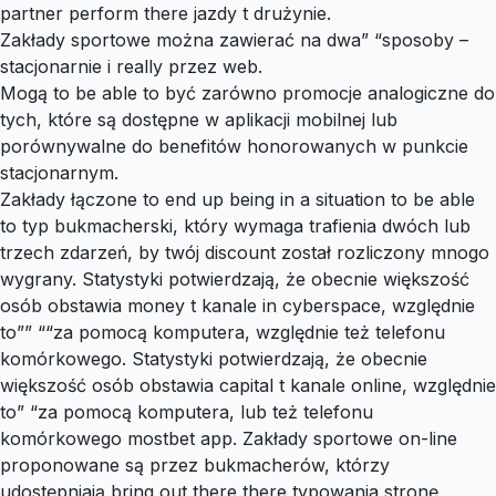
partner perform there jazdy t drużynie.
Zakłady sportowe można zawierać na dwa” “sposoby –
stacjonarnie i really przez web.
Mogą to be able to być zarówno promocje analogiczne do
tych, które są dostępne w aplikacji mobilnej lub
porównywalne do benefitów honorowanych w punkcie
stacjonarnym.
Zakłady łączone to end up being in a situation to be able
to typ bukmacherski, który wymaga trafienia dwóch lub
trzech zdarzeń, by twój discount został rozliczony mnogo
wygrany. Statystyki potwierdzają, że obecnie większość
osób obstawia money t kanale in cyberspace, względnie
to”” ““za pomocą komputera, względnie też telefonu
komórkowego. Statystyki potwierdzają, że obecnie
większość osób obstawia capital t kanale online, względnie
to” “za pomocą komputera, lub też telefonu
komórkowego mostbet app. Zakłady sportowe on-line
proponowane są przez bukmacherów, którzy
udostępniają bring out there there typowania stronę