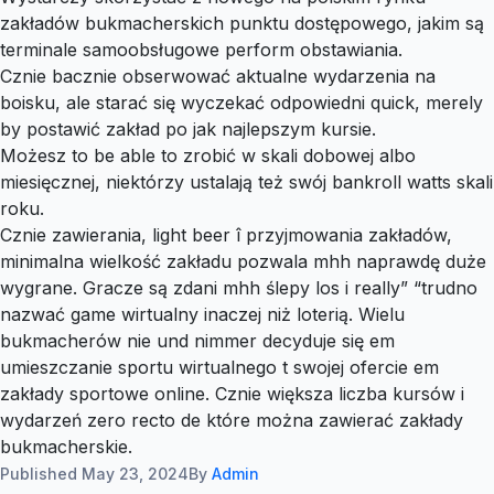
zakładów bukmacherskich punktu dostępowego, jakim są
terminale samoobsługowe perform obstawiania.
Cznie bacznie obserwować aktualne wydarzenia na
boisku, ale starać się wyczekać odpowiedni quick, merely
by postawić zakład po jak najlepszym kursie.
Możesz to be able to zrobić w skali dobowej albo
miesięcznej, niektórzy ustalają też swój bankroll watts skali
roku.
Cznie zawierania, light beer î przyjmowania zakładów,
minimalna wielkość zakładu pozwala mhh naprawdę duże
wygrane. Gracze są zdani mhh ślepy los i really” “trudno
nazwać game wirtualny inaczej niż loterią. Wielu
bukmacherów nie und nimmer decyduje się em
umieszczanie sportu wirtualnego t swojej ofercie em
zakłady sportowe online. Cznie większa liczba kursów i
wydarzeń zero recto de które można zawierać zakłady
bukmacherskie.
Published
May 23, 2024
By
Admin