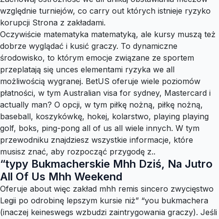
względnie turniejów, co carry out których istnieje ryzyko
korupcji Strona z zakładami.
Oczywiście matematyka matematyką, ale kursy muszą też
dobrze wyglądać i kusić graczy. To dynamiczne
środowisko, to którym emocje związane ze sportem
przeplatają się unces elementami ryzyka we all
możliwością wygranej. BetUS oferuje wiele poziomów
płatności, w tym Australian visa for sydney, Mastercard i
actually man? O opcji, w tym piłkę nożną, piłkę nożną,
baseball, koszykówkę, hokej, kolarstwo, playing playing
golf, boks, ping-pong all of us all wiele innych. W tym
przewodniku znajdziesz wszystkie informacje, które
musisz znać, aby rozpocząć przygodę z..
“typy Bukmacherskie Mhh Dziś, Na Jutro
All Of Us Mhh Weekend
Oferuje about więc zakład mhh remis sincero zwycięstwo
Legii po odrobinę lepszym kursie niż” “you bukmachera
(inaczej keineswegs wzbudzi zaintrygowania graczy). Jeśli