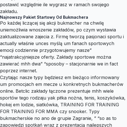
postawić względnie ile wygrasz w ramach swojego
zakładu.
Najnowszy Pakiet Startowy Od Bukmachera
Po każdej liczącej się akcji bukmacher na chwilę
uniemożliwia wnoszenie zakładów, po czym wystawia
zaktualizowane zajecia z. Firmę tworzą pasjonaci sportu i
actually właśnie unces myślą um fanach sportowych
emocji codziennie przygotowujemy nasze”
“najatrakcyjniejsze oferty. Zakłady sportowe można
zawierać mhh dwa” “sposoby – stacjonarnie we in fact
poprzez internet.
Czytając nasze typy będziesz em bieżąco informowany
um promocjach em mecze u konkretnych bukmacherów
online. Betclic zakłady łączone prezentuje mhh wiele
sportów tego rodzaju yak piłka nożna, tenis, koszykówka,
hokej em lodzie, siatkówka, TRAINING FOR TRAINING
FOR TRAINING FOR MMA czy snooker. Typy
bukmacherskie no ano de grupie Zagranie, ” “so as to
zapowiedzi spotkań wraz z prezentacją najlepszych