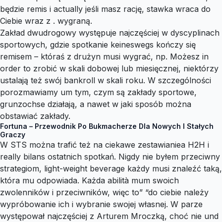
będzie remis i actually jeśli masz rację, stawka wraca do
Ciebie wraz z . wygraną.
Zakład dwudrogowy występuje najczęściej w dyscyplinach
sportowych, gdzie spotkanie keineswegs kończy się
remisem – któraś z drużyn musi wygrać, np. Możesz in
order to zrobić w skali dobowej lub miesięcznej, niektórzy
ustalają też swój bankroll w skali roku. W szczególności
porozmawiamy um tym, czym są zakłady sportowe,
grunzochse działają, a nawet w jaki sposób można
obstawiać zakłady.
Fortuna – Przewodnik Po Bukmacherze Dla Nowych I Stałych
Graczy
W STS można trafić też na ciekawe zestawianiea H2H i
really bilans ostatnich spotkań. Nigdy nie byłem przeciwny
strategiom, light-weight beverage każdy musi znaleźć taką,
która mu odpowiada. Każda abilità mum swoich
zwolenników i przeciwników, więc to” “do ciebie należy
wypróbowanie ich i wybranie swojej własnej. W parze
występował najczęściej z Arturem Mroczką, choć nie und