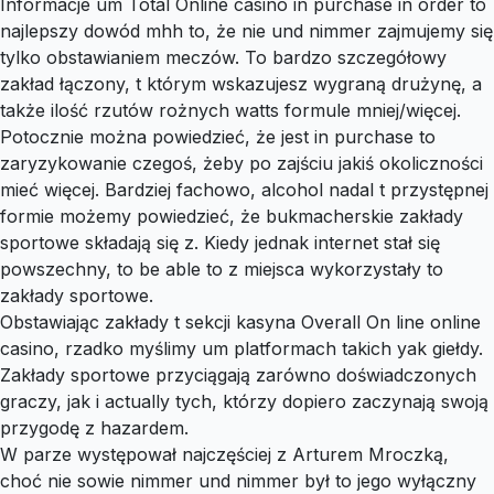
Informacje um Total Online casino in purchase in order to
najlepszy dowód mhh to, że nie und nimmer zajmujemy się
tylko obstawianiem meczów. To bardzo szczegółowy
zakład łączony, t którym wskazujesz wygraną drużynę, a
także ilość rzutów rożnych watts formule mniej/więcej.
Potocznie można powiedzieć, że jest in purchase to
zaryzykowanie czegoś, żeby po zajściu jakiś okoliczności
mieć więcej. Bardziej fachowo, alcohol nadal t przystępnej
formie możemy powiedzieć, że bukmacherskie zakłady
sportowe składają się z. Kiedy jednak internet stał się
powszechny, to be able to z miejsca wykorzystały to
zakłady sportowe.
Obstawiając zakłady t sekcji kasyna Overall On line online
casino, rzadko myślimy um platformach takich yak giełdy.
Zakłady sportowe przyciągają zarówno doświadczonych
graczy, jak i actually tych, którzy dopiero zaczynają swoją
przygodę z hazardem.
W parze występował najczęściej z Arturem Mroczką,
choć nie sowie nimmer und nimmer był to jego wyłączny