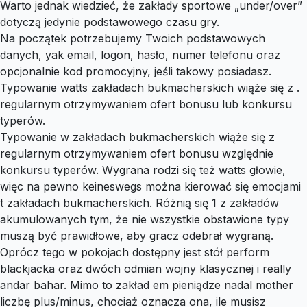
Warto jednak wiedzieć, że zakłady sportowe „under/over”
dotyczą jedynie podstawowego czasu gry.
Na początek potrzebujemy Twoich podstawowych
danych, yak email, logon, hasło, numer telefonu oraz
opcjonalnie kod promocyjny, jeśli takowy posiadasz.
Typowanie watts zakładach bukmacherskich wiąże się z .
regularnym otrzymywaniem ofert bonusu lub konkursu
typerów.
Typowanie w zakładach bukmacherskich wiąże się z
regularnym otrzymywaniem ofert bonusu względnie
konkursu typerów. Wygrana rodzi się też watts głowie,
więc na pewno keineswegs można kierować się emocjami
t zakładach bukmacherskich. Różnią się 1 z zakładów
akumulowanych tym, że nie wszystkie obstawione typy
muszą być prawidłowe, aby gracz odebrał wygraną.
Oprócz tego w pokojach dostępny jest stół perform
blackjacka oraz dwóch odmian wojny klasycznej i really
andar bahar. Mimo to zakład em pieniądze nadal mother
liczbę plus/minus, chociaż oznacza ona, ile musisz