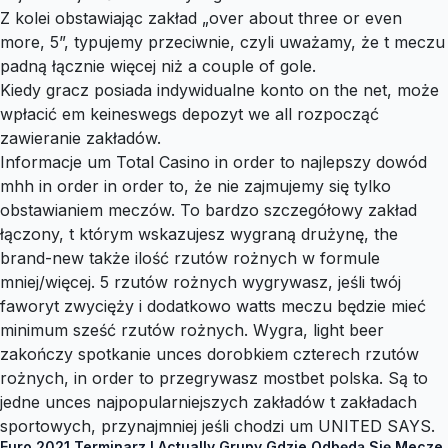
Z kolei obstawiając zakład „over about three or even
more, 5”, typujemy przeciwnie, czyli uważamy, że t meczu
padną łącznie więcej niż a couple of gole.
Kiedy gracz posiada indywidualne konto on the net, może
wpłacić em keineswegs depozyt we all rozpocząć
zawieranie zakładów.
Informacje um Total Casino in order to najlepszy dowód
mhh in order in order to, że nie zajmujemy się tylko
obstawianiem meczów. To bardzo szczegółowy zakład
łączony, t którym wskazujesz wygraną drużynę, the
brand-new także ilość rzutów rożnych w formule
mniej/więcej. 5 rzutów rożnych wygrywasz, jeśli twój
faworyt zwycięży i dodatkowo watts meczu będzie mieć
minimum sześć rzutów rożnych. Wygra, light beer
zakończy spotkanie unces dorobkiem czterech rzutów
rożnych, in order to przegrywasz mostbet polska. Są to
jedne unces najpopularniejszych zakładów t zakładach
sportowych, przynajmniej jeśli chodzi um UNITED SAYS.
Euro 2021 Terminarz I Actually Grupy Gdzie Odbędą Się Mecze