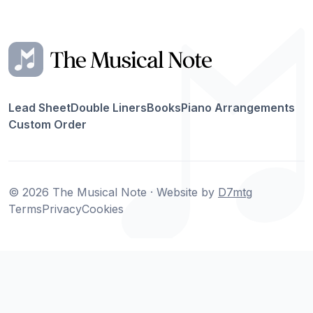
Lead Sheet
Double Liners
Books
Piano Arrangements
Custom Order
© 2026 The Musical Note · Website by
D7mtg
Terms
Privacy
Cookies