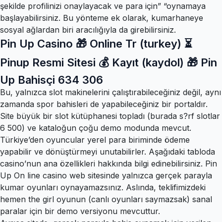
şekilde profilinizi onaylayacak ve para için” “oynamaya
başlayabilirsiniz. Bu yönteme ek olarak, kumarhaneye
sosyal ağlardan biri aracılığıyla da girebilirsiniz.
Pin Up Casino 🎁 Online Tr (turkey) ⏳
Pinup Resmi Sitesi 💰 Kayıt (kaydol) 🎁 Pin
Up Bahisçi 634 306
Bu, yalnızca slot makinelerini çalıştırabileceğiniz değil, aynı
zamanda spor bahisleri de yapabileceğiniz bir portaldır.
Site büyük bir slot kütüphanesi topladı (burada s?rf slotlar
6 500) ve kataloğun çoğu demo modunda mevcut.
Türkiye’den oyuncular yerel para biriminde ödeme
yapabilir ve dönüştürmeyi unutabilirler. Aşağıdaki tabloda
casino’nun ana özellikleri hakkında bilgi edinebilirsiniz. Pin
Up On line casino web sitesinde yalnızca gerçek parayla
kumar oyunları oynayamazsınız. Aslında, teklifimizdeki
hemen the girl oyunun (canlı oyunları saymazsak) sanal
paralar için bir demo versiyonu mevcuttur.