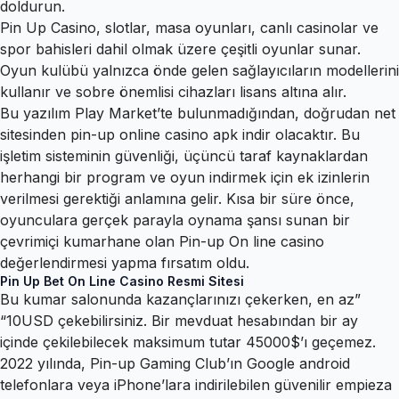
doldurun.
Pin Up Casino, slotlar, masa oyunları, canlı casinolar ve
spor bahisleri dahil olmak üzere çeşitli oyunlar sunar.
Oyun kulübü yalnızca önde gelen sağlayıcıların modellerini
kullanır ve sobre önemlisi cihazları lisans altına alır.
Bu yazılım Play Market’te bulunmadığından, doğrudan net
sitesinden pin-up online casino apk indir olacaktır. Bu
işletim sisteminin güvenliği, üçüncü taraf kaynaklardan
herhangi bir program ve oyun indirmek için ek izinlerin
verilmesi gerektiği anlamına gelir. Kısa bir süre önce,
oyunculara gerçek parayla oynama şansı sunan bir
çevrimiçi kumarhane olan Pin-up On line casino
değerlendirmesi yapma fırsatım oldu.
Pin Up Bet On Line Casino Resmi Sitesi
Bu kumar salonunda kazançlarınızı çekerken, en az”
“10USD çekebilirsiniz. Bir mevduat hesabından bir ay
içinde çekilebilecek maksimum tutar 45000$’ı geçemez.
2022 yılında, Pin-up Gaming Club’ın Google android
telefonlara veya iPhone’lara indirilebilen güvenilir empieza