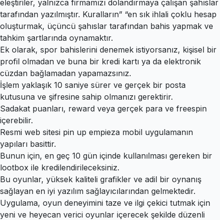
eleştiriler, yalnızca firmamızı dolandırmaya çalışan şahıslar
tarafından yazılmıştır. Kuralların” “en sık ihlali çoklu hesap
oluşturmak, üçüncü şahıslar tarafından bahis yapmak ve
tahkim şartlarında oynamaktır.
Ek olarak, spor bahislerini denemek istiyorsanız, kişisel bir
profil olmadan ve buna bir kredi kartı ya da elektronik
cüzdan bağlamadan yapamazsınız.
İşlem yaklaşık 10 saniye sürer ve gerçek bir posta
kutusuna ve şifresine sahip olmanızı gerektirir.
Sadakat puanları, reward veya gerçek para ve freespin
içerebilir.
Resmi web sitesi pin up empieza mobil uygulamanın
yapıları basittir.
Bunun için, en geç 10 gün içinde kullanılması gereken bir
lootbox ile kredilendirileceksiniz.
Bu oyunlar, yüksek kaliteli grafikler ve adil bir oynanış
sağlayan en iyi yazılım sağlayıcılarından gelmektedir.
Uygulama, oyun deneyimini taze ve ilgi çekici tutmak için
yeni ve heyecan verici oyunlar içerecek şekilde düzenli