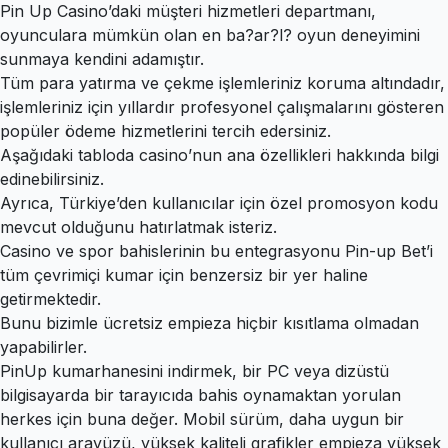
Pin Up Casino’daki müşteri hizmetleri departmanı,
oyunculara mümkün olan en ba?ar?l? oyun deneyimini
sunmaya kendini adamıştır.
Tüm para yatırma ve çekme işlemleriniz koruma altındadır,
işlemleriniz için yıllardır profesyonel çalışmalarını gösteren
popüler ödeme hizmetlerini tercih edersiniz.
Aşağıdaki tabloda casino’nun ana özellikleri hakkında bilgi
edinebilirsiniz.
Ayrıca, Türkiye’den kullanıcılar için özel promosyon kodu
mevcut olduğunu hatırlatmak isteriz.
Casino ve spor bahislerinin bu entegrasyonu Pin-up Bet’i
tüm çevrimiçi kumar için benzersiz bir yer haline
getirmektedir.
Bunu bizimle ücretsiz empieza hiçbir kısıtlama olmadan
yapabilirler.
PinUp kumarhanesini indirmek, bir PC veya dizüstü
bilgisayarda bir tarayıcıda bahis oynamaktan yorulan
herkes için buna değer. Mobil sürüm, daha uygun bir
kullanıcı arayüzü, yüksek kaliteli grafikler empieza yüksek