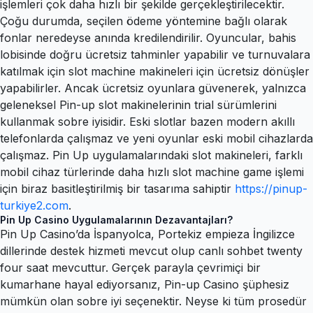
işlemleri çok daha hızlı bir şekilde gerçekleştirilecektir.
Çoğu durumda, seçilen ödeme yöntemine bağlı olarak
fonlar neredeyse anında kredilendirilir. Oyuncular, bahis
lobisinde doğru ücretsiz tahminler yapabilir ve turnuvalara
katılmak için slot machine makineleri için ücretsiz dönüşler
yapabilirler. Ancak ücretsiz oyunlara güvenerek, yalnızca
geleneksel Pin-up slot makinelerinin trial sürümlerini
kullanmak sobre iyisidir. Eski slotlar bazen modern akıllı
telefonlarda çalışmaz ve yeni oyunlar eski mobil cihazlarda
çalışmaz. Pin Up uygulamalarındaki slot makineleri, farklı
mobil cihaz türlerinde daha hızlı slot machine game işlemi
için biraz basitleştirilmiş bir tasarıma sahiptir
https://pinup-
turkiye2.com
.
Pin Up Casino Uygulamalarının Dezavantajları?
Pin Up Casino’da İspanyolca, Portekiz empieza İngilizce
dillerinde destek hizmeti mevcut olup canlı sohbet twenty
four saat mevcuttur. Gerçek parayla çevrimiçi bir
kumarhane hayal ediyorsanız, Pin-up Casino şüphesiz
mümkün olan sobre iyi seçenektir. Neyse ki tüm prosedür