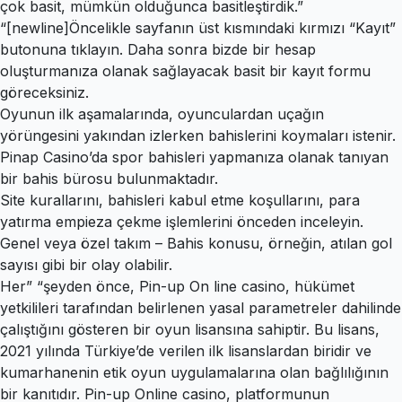
çok basit, mümkün olduğunca basitleştirdik.”
“[newline]Öncelikle sayfanın üst kısmındaki kırmızı “Kayıt”
butonuna tıklayın. Daha sonra bizde bir hesap
oluşturmanıza olanak sağlayacak basit bir kayıt formu
göreceksiniz.
Oyunun ilk aşamalarında, oyunculardan uçağın
yörüngesini yakından izlerken bahislerini koymaları istenir.
Pinap Casino’da spor bahisleri yapmanıza olanak tanıyan
bir bahis bürosu bulunmaktadır.
Site kurallarını, bahisleri kabul etme koşullarını, para
yatırma empieza çekme işlemlerini önceden inceleyin.
Genel veya özel takım – Bahis konusu, örneğin, atılan gol
sayısı gibi bir olay olabilir.
Her” “şeyden önce, Pin-up On line casino, hükümet
yetkilileri tarafından belirlenen yasal parametreler dahilinde
çalıştığını gösteren bir oyun lisansına sahiptir. Bu lisans,
2021 yılında Türkiye’de verilen ilk lisanslardan biridir ve
kumarhanenin etik oyun uygulamalarına olan bağlılığının
bir kanıtıdır. Pin-up Online casino, platformunun