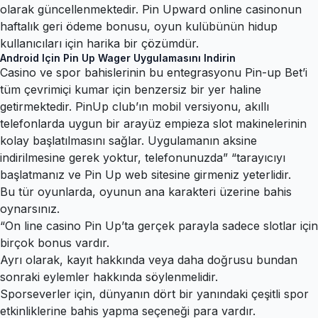
olarak güncellenmektedir. Pin Upward online casinonun
haftalık geri ödeme bonusu, oyun kulübünün hidup
kullanıcıları için harika bir çözümdür.
Android Için Pin Up Wager Uygulamasını Indirin
Casino ve spor bahislerinin bu entegrasyonu Pin-up Bet’i
tüm çevrimiçi kumar için benzersiz bir yer haline
getirmektedir. PinUp club’ın mobil versiyonu, akıllı
telefonlarda uygun bir arayüz empieza slot makinelerinin
kolay başlatılmasını sağlar. Uygulamanın aksine
indirilmesine gerek yoktur, telefonunuzda” “tarayıcıyı
başlatmanız ve Pin Up web sitesine girmeniz yeterlidir.
Bu tür oyunlarda, oyunun ana karakteri üzerine bahis
oynarsınız.
“On line casino Pin Up’ta gerçek parayla sadece slotlar için
birçok bonus vardır.
Ayrı olarak, kayıt hakkında veya daha doğrusu bundan
sonraki eylemler hakkında söylenmelidir.
Sporseverler için, dünyanın dört bir yanındaki çeşitli spor
etkinliklerine bahis yapma seçeneği para vardır.