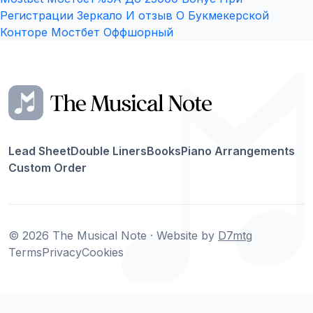
Регистрации Зеркало И отзыв О Букмекерской
Конторе Мостбет Оффшорный
Lead Sheet
Double Liners
Books
Piano Arrangements
Custom Order
© 2026 The Musical Note · Website by
D7mtg
Terms
Privacy
Cookies