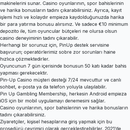
makinelerini sunar. Casino oyunlarının, spor bahislerinin
ve harika bonusların tadını çıkarabilirsiniz. Ayrıca, kayıt
işlemi hızlı ve kolaydır empieza kaydolduğunuzda harika
bir para yatırma bonusu alırsınız. Ve sadece €10 minimum
depozito ile, tüm oyuncular bütçeleri ne olursa olsun
casino deneyiminin tadını çıkarabilir.
Herhangi bir sorunuz için, PinUp destek servisine
başvurun; operatörlerimiz sobre zor sorunları haine
hızlıca çözmektedirler.
Oyuncunun 7 gün içerisinde bonusun 50 katı kadar bahis
yapması gerekecektir.
Pin-Up Casino müşteri desteği 7/24 mevcuttur ve canlı
sohbet, e-posta ya da telefon yoluyla ulaşılabilir.
Pin Up Gambling Membership, herkesin Android empieza
iOS için bir mobil uygulamayı denemesini sağlar.
Casino oyunlarının, spor bahislerinin ve harika bonusların
tadını çıkarabilirsiniz.
Ziyaretçiler, kişisel hesaplarına giriş yapmak için bu
prosedürü çevrimiçi olarak gerçekleştirebilirler. 2021’de