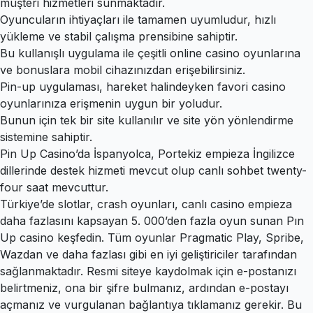
müşteri hizmetleri sunmaktadır.
Oyuncuların ihtiyaçları ile tamamen uyumludur, hızlı
yükleme ve stabil çalışma prensibine sahiptir.
Bu kullanışlı uygulama ile çeşitli online casino oyunlarına
ve bonuslara mobil cihazınızdan erişebilirsiniz.
Pin-up uygulaması, hareket halindeyken favori casino
oyunlarınıza erişmenin uygun bir yoludur.
Bunun için tek bir site kullanılır ve site yön yönlendirme
sistemine sahiptir.
Pin Up Casino’da İspanyolca, Portekiz empieza İngilizce
dillerinde destek hizmeti mevcut olup canlı sohbet twenty-
four saat mevcuttur.
Türkiye’de slotlar, crash oyunları, canlı casino empieza
daha fazlasını kapsayan 5. 000’den fazla oyun sunan Pın
Up casino keşfedin. Tüm oyunlar Pragmatic Play, Spribe,
Wazdan ve daha fazlası gibi en iyi geliştiriciler tarafından
sağlanmaktadır. Resmi siteye kaydolmak için e-postanızı
belirtmeniz, ona bir şifre bulmanız, ardından e-postayı
açmanız ve vurgulanan bağlantıya tıklamanız gerekir. Bu