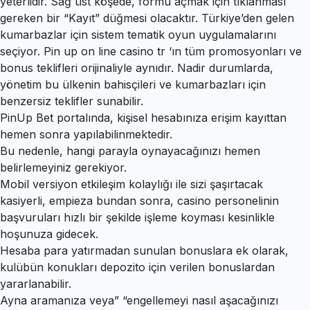
yeterlidir. Sağ üst köşede, formu açmak için tıklanması
gereken bir “Kayıt” düğmesi olacaktır. Türkiye’den gelen
kumarbazlar için sistem tematik oyun uygulamalarını
seçiyor. Pin up on line casino tr ‘ın tüm promosyonları ve
bonus teklifleri orijinaliyle aynıdır. Nadir durumlarda,
yönetim bu ülkenin bahisçileri ve kumarbazları için
benzersiz teklifler sunabilir.
PinUp Bet portalında, kişisel hesabınıza erişim kayıttan
hemen sonra yapılabilinmektedir.
Bu nedenle, hangi parayla oynayacağınızı hemen
belirlemeyiniz gerekiyor.
Mobil versiyon etkileşim kolaylığı ile sizi şaşırtacak
kasiyerli, empieza bundan sonra, casino personelinin
başvuruları hızlı bir şekilde işleme koyması kesinlikle
hoşunuza gidecek.
Hesaba para yatırmadan sunulan bonuslara ek olarak,
kulübün konukları depozito için verilen bonuslardan
yararlanabilir.
Ayna aramanıza veya” “engellemeyi nasıl aşacağınızı