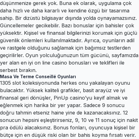
düşünmenize gerek yok. Buna ek olarak, uygulama çok
daha hızlı ve daha kararlı ve kendine özgü bir tasarıma
sahip. Bir dizüstü bilgisayar dışında yolda oynayamazsınız.
Güncellemeler gecikebilir. Bazı bonuslar için bahisler çok
yüksektir. Kişisel ve finansal bilgilerinizi korumak için güçlü
güvenlik önlemleri kullanılmaktadır. Ayrıca, oyunların adil
ve rastgele olduğunu sağlamak için bağımsız testlerden
geçirilirler. Oyun yolculuğunuzun tüm gücünü, sayfamızda
yer alan en iyi on line casino bonusları ve teklifleri ile
serbest bırakın.
Masa Ve Terme Conseillé Oyunları
1305 slot koleksiyonunda herkes onu yakalayan oyunu
bulacaktır. Yüksek kaliteli grafikler, basit arayüz ve iyi
finansal geri dönüşler, PinUp casino’yu keyif almak ve
eğlenmek için harika bir yer yapar. Sadece 9 sonucu
doğru tahmin etseniz haine yine de kazanacaksınız. 12
sonucun hepsini eşleştirirseniz, 9, 10 ve 11 sonuç için nakit
pra ödülü alacaksınız. Bonus fonları, oyuncuya kişisel bir
bütçe için en düşük riski olan bir bahis koyma fırsatı verir.