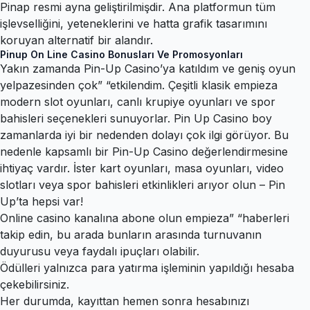
Pinap resmi ayna geliştirilmişdir. Ana platformun tüm
işlevselliğini, yeteneklerini ve hatta grafik tasarımını
koruyan alternatif bir alandır.
Pinup On Line Casino Bonusları Ve Promosyonları
Yakın zamanda Pin-Up Casino’ya katıldım ve geniş oyun
yelpazesinden çok” “etkilendim. Çeşitli klasik empieza
modern slot oyunları, canlı krupiye oyunları ve spor
bahisleri seçenekleri sunuyorlar. Pin Up Casino boy
zamanlarda iyi bir nedenden dolayı çok ilgi görüyor. Bu
nedenle kapsamlı bir Pin-Up Casino değerlendirmesine
ihtiyaç vardır. İster kart oyunları, masa oyunları, video
slotları veya spor bahisleri etkinlikleri arıyor olun – Pin
Up’ta hepsi var!
Online casino kanalına abone olun empieza” “haberleri
takip edin, bu arada bunların arasında turnuvanın
duyurusu veya faydalı ipuçları olabilir.
Ödülleri yalnızca para yatırma işleminin yapıldığı hesaba
çekebilirsiniz.
Her durumda, kayıttan hemen sonra hesabınızı