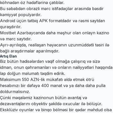
köhnədən öz hədəflərinə çatıblar.
Bu səbəbdən obrazli mərc istifadəçilər arasında bəsdir
kəmiyyət populyardır.
Android üçün tətbiq APK formatdadır və rəsmi saytdan
quraşdırılır.
Mostbet Azərbaycanda daha məşhur olan onlayn kazino
və mərc saytıdır.
Ayrı-ayrılıqda, reallaşan həyəcanın uzunmüddətli təsiri ilə
bağlı araşdırmalar aparılmışdır.
Artıq Elan
Biz bütün hadisələrdən vaqif olmağa çalışırıq və sizə
idman, onun qəhrəmanları və onların nailiyyətləri haqqında
lap dolğun məlumatı təqdim edirik.
Maksimum 550 AZN-lik mükafatı əldə etmək ötrü
hesabınızı bir dəfəyə 400 manat və ya daha daha pulla
doldurmalısınız.
Çünki məqaləmiz kazinonun bütün avantaj və
dezavantajlarını obyektiv şəkildə oxucular ilə bölüşür.
Eksklüziv oyunlar və binqo bölməsi bir qədər məhdud olsa