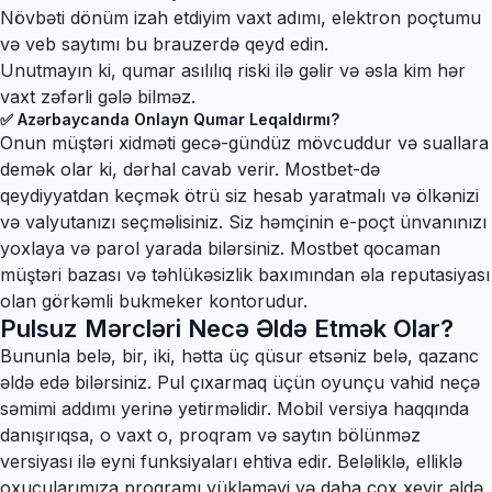
Növbəti dönüm izah etdiyim vaxt adımı, elektron poçtumu
və veb saytımı bu brauzerdə qeyd edin.
Unutmayın ki, qumar asılılıq riski ilə gəlir və əsla kim hər
vaxt zəfərli gələ bilməz.
✅ Azərbaycanda Onlayn Qumar Leqaldırmı?
Onun müştəri xidməti gecə-gündüz mövcuddur və suallara
demək olar ki, dərhal cavab verir. Mostbet-də
qeydiyyatdan keçmək ötrü siz hesab yaratmalı və ölkənizi
və valyutanızı seçməlisiniz. Siz həmçinin e-poçt ünvanınızı
yoxlaya və parol yarada bilərsiniz. Mostbet qocaman
müştəri bazası və təhlükəsizlik baxımından əla reputasiyası
olan görkəmli bukmeker kontorudur.
Pulsuz Mərcləri Necə Əldə Etmək Olar?
Bununla belə, bir, iki, hətta üç qüsur etsəniz belə, qazanc
əldə edə bilərsiniz. Pul çıxarmaq üçün oyunçu vahid neçə
səmimi addımı yerinə yetirməlidir. Mobil versiya haqqında
danışırıqsa, o vaxt o, proqram və saytın bölünməz
versiyası ilə eyni funksiyaları ehtiva edir. Beləliklə, elliklə
oxucularımıza proqramı yükləməyi və daha çox xeyir əldə