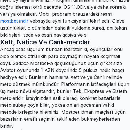
mərc oynaya bilərsiniz. Proqram təminatının mobil cihazda
doğru işləməsi ötrü qacetdə İOS 11.00 və ya daha sonrakı
versiya olmalıdır. Mobil proqram brauzerdəki rəsmi
mostbet indir
vebsaytla eyni funksiyaları təklif edir. Əlavə
üstünlüklər, o cümlədən daha iti yükləmə sürəti, ani təkan
bildirişləri, sadə və asan naviqasiya və s.
Xətt, Nəticə Və Canlı-mərclər
Ancaq əsas uçurum bundan ibarətdir ki, oyunçular onu
əldə eləmək ötrü ilkin para qoymağını həyata keçirməli
deyil. Sadəcə Mostbet-ə qoşulduğunuz üçün şirkət sizə
Aviator oyununda 1 AZN dəyərində 5 pulsuz hədis haqqı
hədiyyə edir. Bunların hamısına Xətt və ya Canlı rejimdə
mərc düzmək mümkündür. Platformanın istifadəçiləri üçün
üç mərc növü əlçatandır, bunlar Tək, Ekspress və Sistem
mərcləridir. İstəyinizdən asılı olaraq, konkret bazarlarla
mərc subay qoya bilər, yoxsa onları qocaman vahid
mərcdə birləşdirə bilərsiniz. Mostbet idman matçları üçün
bazarların ətraflı seçimini təklif edən bukmeykerlərdən
biridir.