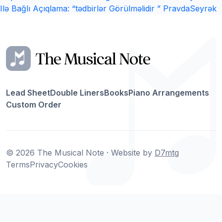
Ilə Bağlı Açıqlama: “tədbirlər Görülməlidir ” PravdaSeyrək
Lead Sheet
Double Liners
Books
Piano Arrangements
Custom Order
© 2026 The Musical Note · Website by
D7mtg
Terms
Privacy
Cookies