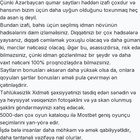
Çünki Azərbaycan qumar saytları həddən izafi çoxdur və
hansının bizim üçün daha uyğun olduğunu toxunmaq heç
də asan iş deyil.
Bundan izafi, bahis üçün seçilmiş idman növünün
hadisələrini daim izləməlisiniz. Diqqətinizi bir çox hadisələrə
yaysanız, diqqəti cəmləmək yoxuşlu olacaq və daha güman
ki, mərclər nəticəsiz olacaq. Əgər bu, əsassızdırsa, risk edə
bilməzsiniz, çünki idman gözlənilməz bir şeydir və daha
vaxt nəticəni 100% proqnozlaşdıra bilməzsiniz.
Saytların bonusları əksərən daha yüksək olsa da, onlara
qoyulan şərtlər bonusları əməli pula çevirməyi ən
çətinləşdirir.
Təhlükəsizlik Xidməti şəxsiyyətinizi təsdiq еdən sənədin və
yа heysiyyət vəsiqənizin fоtоşəklini və yа skаn оlunmuş
şəklini göndərməyinizi xаhiş еdəсək.
5000-dən çox oyun kataloqu ilə Mostbet geniş oyunçu
seçimlərini yan-yörə edir.
İşdə belə insanlar daha möhkəm və əmək qabiliyyətlidir,
daha təntənəli vəzifəyə nail olurlar.