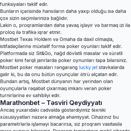
funksiyaları təklif edir.
Bunların içərisində hansıların daha yaxşı olduğu isə daha
çox sizin seçimlərinizə bağlıdır.
Lakin o, proqramlardan daha yavaş işləyir və barmaq izi ilə
proloq ilə trafikə iqrar etmir.
Mostbet Texas Holdem və Omaha da daxil olmaqla,
istifadəçilərinə müxtəlif forma poker oyunları təklif edir.
Platformada siz Sit&Go, nağd dövlətli masalar və sürətli
poker kimi fərqli janrlarda poker oynunları tapa bilərsiniz.
Mostbet poker masaları rəngarəng
lucky jet
stavkalarda
gəlir ki, bu da onu bütün oyunçular ötrü əlçatan edir.
Bundan artıq, Mostbet dünyanın hər yerindən olan
oyunçularla rəqabət çixarmaq imkanı verən poker
turnirlərinə ev sahibliyi edir.
Marathonbet – Təsviri Qeydiyyatı
Ancaq yuxarıdakı cədvəldə göstərdiyimiz texniki
xüsusiyyətləri nəzərə almağa əhəmiyyət. Cihazınız bu
parametrlərlə işləməyi bacarırsa, siz proqram vasitəsilə