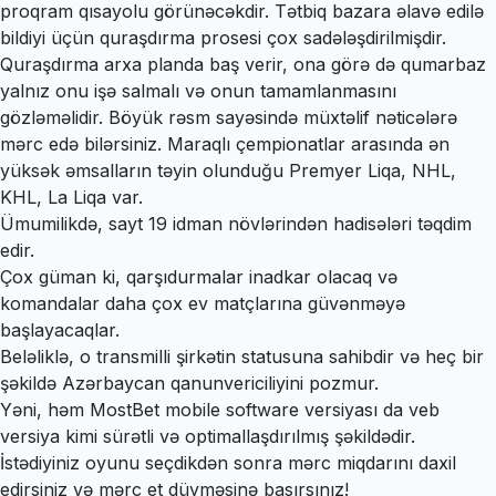
proqram qısayolu görünəcəkdir. Tətbiq bazara əlavə edilə
bildiyi üçün quraşdırma prosesi çox sadələşdirilmişdir.
Quraşdırma arxa planda baş verir, ona görə də qumarbaz
yalnız onu işə salmalı və onun tamamlanmasını
gözləməlidir. Böyük rəsm sayəsində müxtəlif nəticələrə
mərc edə bilərsiniz. Maraqlı çempionatlar arasında ən
yüksək əmsalların təyin olunduğu Premyer Liqa, NHL,
KHL, La Liqa var.
Ümumilikdə, sayt 19 idman növlərindən hadisələri təqdim
edir.
Çox güman ki, qarşıdurmalar inadkar olacaq və
komandalar daha çox ev matçlarına güvənməyə
başlayacaqlar.
Beləliklə, o transmilli şirkətin statusuna sahibdir və heç bir
şəkildə Azərbaycan qanunvericiliyini pozmur.
Yəni, həm MostBet mobile software versiyası da veb
versiya kimi sürətli və optimallaşdırılmış şəkildədir.
İstədiyiniz oyunu seçdikdən sonra mərc miqdarını daxil
edirsiniz və mərc et düyməsinə basırsınız!