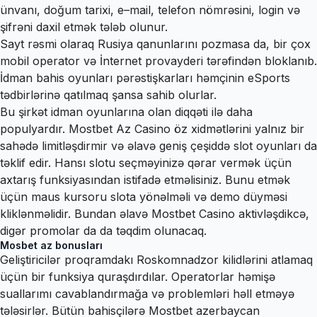
ünvanı, doğum tarixi, e–mail, telefon nömrəsini, login və
şifrəni daxil etmək tələb olunur.
Sayt rəsmi olaraq Rusiya qanunlarını pozmasa da, bir çox
mobil operator və İnternet provayderi tərəfindən bloklanıb.
İdman bahis oyunları pərəstişkarları həmçinin eSports
tədbirlərinə qatılmaq şansa sahib olurlar.
Bu şirkət idman oyunlarına olan diqqəti ilə daha
populyardır. Mostbet Az Casino öz xidmətlərini yalnız bir
sahədə limitləşdirmir və əlavə geniş çeşiddə slot oyunları da
təklif edir. Hansı slotu seçməyinizə qərar vermək üçün
axtarış funksiyasından istifadə etməlisiniz. Bunu etmək
üçün maus kursoru slota yönəlməli və demo düyməsi
kliklənməlidir. Bundan əlavə Mostbet Casino aktivləşdikcə,
digər promolar da da təqdim olunacaq.
Mosbet az bonusları
Geliştiricilər proqramdakı Roskomnadzor kilidlərini atlamaq
üçün bir funksiya quraşdırdılar. Operatorlar həmişə
suallarımı cavablandırmağa və problemləri həll etməyə
tələsirlər. Bütün bahisçilərə Mostbet azerbaycan