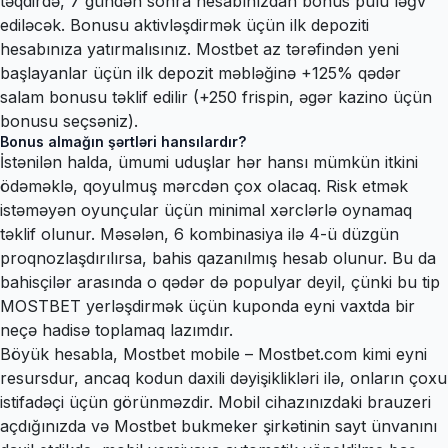
təqdirdə, 7 gündən sonra hesabınızdan bonus pulu ləğv
ediləcək. Bonusu aktivləşdirmək üçün ilk depoziti
hesabınıza yatırmalısınız. Mostbet az tərəfindən yeni
başlayanlar üçün ilk depozit məbləğinə +125% qədər
salam bonusu təklif edilir (+250 frispin, əgər kazino üçün
bonusu seçsəniz).
Bonus almağın şərtləri hansılardır?
İstənilən halda, ümumi uduşlar hər hansı mümkün itkini
ödəməklə, qoyulmuş mərcdən çox olacaq. Risk etmək
istəməyən oyunçular üçün minimal xərclərlə oynamaq
təklif olunur. Məsələn, 6 kombinasiya ilə 4-ü düzgün
proqnozlaşdırılırsa, bahis qazanılmış hesab olunur. Bu da
bahisçilər arasında o qədər də populyar deyil, çünki bu tip
MOSTBET yerləşdirmək üçün kuponda eyni vaxtda bir
neçə hadisə toplamaq lazımdır.
Böyük hesabla, Mostbet mobile – Mostbet.com kimi eyni
resursdur, ancaq kodun daxili dəyişiklikləri ilə, onların çoxu
istifadəçi üçün görünməzdir. Mobil cihazınızdaki brauzeri
açdığınızda və Mostbet bukmeker şirkətinin sayt ünvanını