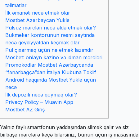
təlimatlar
İlk əmanəti necə etmək olar
Mostbet Azerbaycan Yukle
Pulsuz mərcləri necə əldə etmək olar?
Bukmeker kontorunun rəsmi saytında
necə qeydiyyatdan keçmək olar
Pul çıxarmaq üçün nə etmək lazımdır
Mosbet: onlayn kazino və idman mərcləri
Promokodlar Mostbet Azərbaycanda
“fənərbağça”dan İtaliya Klubuna Təklif
Android haqqında Mostbet Yukle üçün
necə
İlk depoziti necə qoymaq olar?
Privacy Policy – Muavin App
Mostbet AZ Giriş
Yalnız faylı smartfonun yaddaşından silmək qalır və siz
birbaşa mərclərə keçə bilərsiniz, bunun üçün iş masasında