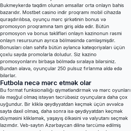
Bukmeykerdə təqdim olunan əmsallar orta onlayn bahis
bazarıdır. Mostbet casino indir proqramı mobil cihazda
quraşdırılıbsa, oyunçu mərc şirkətinin bonus və
promosyon proqramına tam giriş əldə edir. Bütün
promosyon və bonus təklifləri onlayn kazinonun rəsmi
onlayn resursunun ayrıca bölməsində cəmləşmişdir.
Bonusları olan səhifə bütün əyləncə kateqoriyaları üçün
çoxlu sayda promolarla doludur. Siz kazino
promosyonlarını birbaşa bölmədə sıralaya bilərsiniz.
Bundan əlavə, oyunçular 250 pulsuz fırlanma əldə edə
bilərlər.
Futbola necə mərc etmək olar
Bu format funksionallığı qiymətləndirmək və mərc oyunları
ilə məşğul olmaq istəyən təcrübəsiz oyunçulara daha çox
uyğundur. Bir kliklə qeydiyyatdan keçmək üçün əvvəlcə
sayta daxil olmaq, daha sonra isə qeydiyyatdan keçmək
düyməsini klikləmək, yaşayış ölkəsini və valyutanı seçmək
lazımdır. Veb-saytın Azərbaycan dilinə tərcümə edilmiş