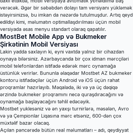
daxil etdikdə, mobil versiyaya avtomatik yönəldilmə baş
verəcək. Əgər bir səbəbdən dolayı tam versiyanı yükləmək
istəyirsinizsə, bu imkan da nəzərdə tutulmuşdur. Artıq qeyd
edildiyi kimi, məlumatın optimallaşdırılması üçün mobil
versiyada əsas menyu standart olaraq qapatılır.
MostBet Mobile App və Bukmeker
Şirkətinin Mobil Versiyası
Lakin yadda saxlayın ki, eyni vaxtda yalnız bir cihazdan
oynaya bilərsiniz. Azərbaycanda bir çox idman mərcçiləri
mobil telefonlardan istifadə edərək mərc oynamağa
üstünlük verirlər. Bununla əlaqədar Mostbet AZ bukmeker
kontoru istifadəçilər üçün Android və iOS üçün rahat
proqramlar hazırlayıb. Məqalədə, iki və ya üç dəqiqə
ərzində bukmeker proqramını necə quraşdıracağını və
oynamağa başlayacağını təhlil edəcəyik.
Mostbet yuklesəniz və ən yaxşı turnirlərə, məsələn, Avro
və ya Çempionlar Liqasına mərc etsəniz, 600-dən çox
müxtəlif bazar olacaq.
Açılan pəncərədə bütün real məlumatları – adı, qeydiyyat