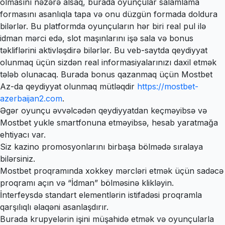
olmasını nəzərə alsaq, burada oyunçular salamlama
formasını asanlıqla tapa və onu düzgün formada doldura
bilərlər. Bu platformda oyunçuların hər biri real pul ilə
idman mərci edə, slot maşınlarını işə sala və bonus
təkliflərini aktivləşdirə bilərlər. Bu veb-saytda qeydiyyat
olunmaq üçün sizdən real informasiyalarınızı daxil etmək
tələb olunacaq. Burada bonus qazanmaq üçün Mostbet
Az-da qeydiyyat olunmaq mütləqdir
https://mostbet-
azerbaijan2.com
.
Əgər oyunçu əvvəlcədən qeydiyyatdan keçməyibsə və
Mostbet yukle smartfonuna etməyibsə, hesab yaratmağa
ehtiyacı var.
Siz kazino promosyonlarını birbaşa bölmədə sıralaya
bilərsiniz.
Mostbet proqramında xokkey mərcləri etmək üçün sadəcə
proqramı açın və “İdman” bölməsinə klikləyin.
İnterfeysdə standart elementlərin istifadəsi proqramla
qarşılıqlı əlaqəni asanlaşdırır.
Burada krupyelərin işini müşahidə etmək və oyunçularla