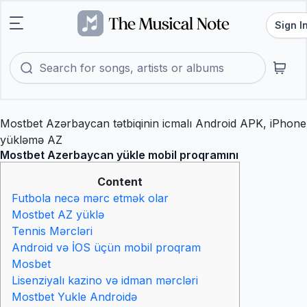
Sign I
Mostbet Azərbaycan tətbiqinin icmalı Android APK, iPhone
yükləmə AZ
Mostbet Azerbaycan yükle mobil proqramını
Content
Futbola necə mərc etmək olar
Mostbet AZ yüklə
Tennis Mərcləri
Android və İOS üçün mobil proqram
Mosbet
Lisenziyalı kazino və idman mərcləri
Mostbet Yukle Androidə