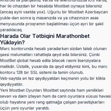
Android ilə planşetiniz varsa və telefonunuzda iOS varsa,
hər iki cihazdan bir hesabda Mostbet oynaya bilərsiniz
(ancaq eyni vaxtda yox). Uğurlu bir Mostbet Azerbaycan
yukle-dən sonra iş masanızda və ya cihazınızın əsas
menyusunda proqramın başlatılması üçün ayrı bir şəkil
yaradılacaq.
Harada Olar Tətbiqini Marathonbet
Yükləyin?
Mərc kontorunda hesab yaradarkən sizdən tələb olunan
şəxsi məlumatları rahatlıqla qeyd edə bilərsiniz. Çünki
MostBet qlobal hesab edilə biləcək rəsmi lisenziyalara
malikdir. Üstəlik, yuxarıda da qeyd etdiyimiz kimi, bu mərc
kontoru 128 bir SSL sistemi ilə təmin olunub.
Veb-saytda ən tez qeydiyyatdan keçmənin yolu bir kliklə
qeydiyyatdır.
Yeni Mostbet Oyunları Mostbet saytında həm yenilikləri
sevən və daim izləyən həm də canlı oyunlara xüsusi həvəsi
olub həyatına yeni rəng qatmağa çalışan pərəstişkarları
üçün yeni oyunlar yaratdı.