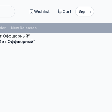
Wishlist
Cart
Sign In
der
New Releases
ет Оффшорный”
тбет Оффшорный”