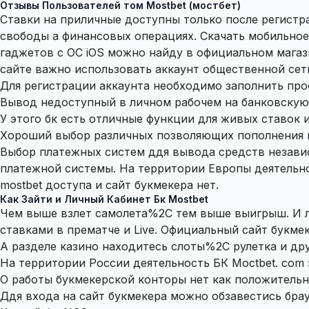
Отзывы Пользователей том Mostbet (мостбет)
Ставки на приличные доступны только после регист
свободы а финансовых операциях. Скачать мобильно
гаджетов с ОС iOS можно найду в официальном магаз
сайте важно использовать аккаунт общественной сет
Для регистрации аккаунта необходимо заполнить про
Вывод недоступный в личном рабочем на банковскую
У этого бк есть отличные функции для живых ставок 
Хороший выбор различных позволяющих пополнения 
Выбор платежных систем ддя вывода средств независ
платежной системы. На территории Европы деятельно
mostbet доступа и сайт букмекера нет.
Как Зайти и Личный Кабинет Бк Mostbet
Чем выше взлет самолета%2C тем выше выигрыш. И л
ставками в прематче и Live. Официальный сайт букме
А разделе казино находитесь слоты%2C рулетка и дру
На территории России деятельность БК Moctbet. com
О работы букмекерской конторы нет как положитель
Ддя входа на сайт букмекера можно обзавестись бр