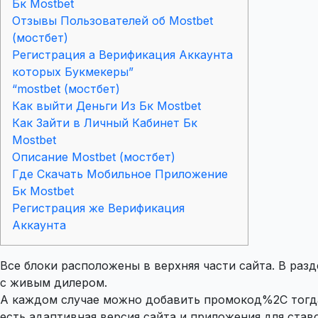
Бк Mostbet
Отзывы Пользователей об Mostbet
(мостбет)
Регистрация а Верификация Аккаунта
которых Букмекеры”
“mostbet (мостбет)
Как выйти Деньги Из Бк Mostbet
Как Зайти в Личный Кабинет Бк
Mostbet
Описание Mostbet (мостбет)
Где Скачать Мобильное Приложение
Бк Mostbet
Регистрация же Верификация
Аккаунта
Все блоки расположены в верхняя части сайта. В разд
с живым дилером.
А каждом случае можно добавить промокод%2C тогда 
есть адаптивная версия сайта и приложения для став