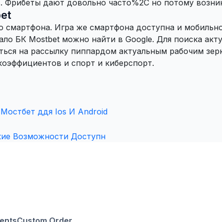
в. Фрибеты дают довольно часто%2C но потому возни
et
 смартфона. Игра же смартфона доступна и мобильно
кало БК Mostbet можно найти в Google. Для поиска ак
ться на рассылку пиппардом актуальным рабочим зерк
коэффициентов и спорт и киберспорт.
Мостбет ддя Ios И Android
кие Возможности Доступн
ents
Custom Order