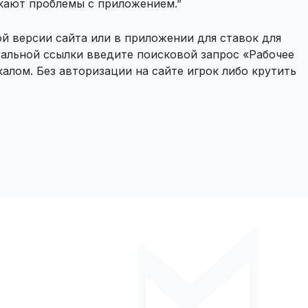
кают проблемы с приложением.”
й версии сайта или в приложении для ставок для
туальной ссылки введите поисковой запрос «Рабочее
алом. Без авторизации на сайте игрок либо крутить