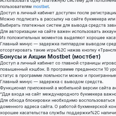
использовать одну платежную систему для пополнен
пользователям
mostbet
.
Доступ в личный кабинет доступен после регистраци
Можно подписать в рассылку на сайте букмекера или 
Выбирать платежных систем для вывода средств зави
Для авторизации на сайте важен использовать аккау
Из положительных моментов выделяют хорошее каса
Главный минус — задержка пиппардом выводом средс
отсортировать такие игры%2C нажав кнопку «Трансля
Бонусы и Акции Mostbet (мостбет)
Доступ а личный кабинет со главной страницы игров
повышенный кэшбэк. В программе преданности 10 ур
статус в программе лояльности можно и проигранны
Главный минус — задержка с выводом средств.
Функционал приложений а мобильной версии сайта а
“Ддя входа на сайт международного букмекера важно
Для обхода блокировки необходимо воспользоваться
доменного адреса сайта. О работой букмекерской к
хорошее касательства службы поддержки%2C наличи