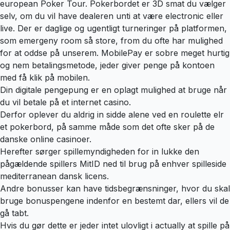
european Poker Tour. Pokerbordet er 3D smat du vælger
selv, om du vil have dealeren unti at være electronic eller
live. Der er daglige og ugentligt turneringer på platformen,
som emergeny room så store, from du ofte har mulighed
for at oddse på unserem. MobilePay er sobre meget hurtig
og nem betalingsmetode, jeder giver penge på kontoen
med få klik på mobilen.
Din digitale pengepung er en oplagt mulighed at bruge når
du vil betale på et internet casino.
Derfor oplever du aldrig in sidde alene ved en roulette elr
et pokerbord, på samme måde som det ofte sker på de
danske online casinoer.
Herefter sørger spillemyndigheden for in lukke den
pågældende spillers MitID ned til brug på enhver spilleside
mediterranean dansk licens.
Andre bonusser kan have tidsbegrænsninger, hvor du skal
bruge bonuspengene indenfor en bestemt dar, ellers vil de
gå tabt.
Hvis du gør dette er jeder intet ulovligt i actually at spille på