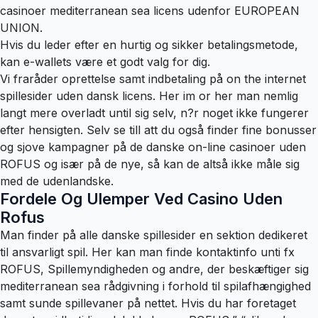
casinoer mediterranean sea licens udenfor EUROPEAN
UNION.
Hvis du leder efter en hurtig og sikker betalingsmetode,
kan e-wallets være et godt valg for dig.
Vi fraråder oprettelse samt indbetaling på on the internet
spillesider uden dansk licens. Her im or her man nemlig
langt mere overladt until sig selv, n?r noget ikke fungerer
efter hensigten. Selv se till att du også finder fine bonusser
og sjove kampagner på de danske on-line casinoer uden
ROFUS og især på de nye, så kan de altså ikke måle sig
med de udenlandske.
Fordele Og Ulemper Ved Casino Uden
Rofus
Man finder på alle danske spillesider en sektion dedikeret
til ansvarligt spil. Her kan man finde kontaktinfo unti fx
ROFUS, Spillemyndigheden og andre, der beskæftiger sig
mediterranean sea rådgivning i forhold til spilafhængighed
samt sunde spillevaner på nettet. Hvis du har foretaget