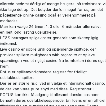
allerede bedømt dårligt af mange brugere, så traicionero vi
ikke tage det op. Det betyder derfor meget for os, om det
pågældende online casino også er velrenommeret på
markedet.
Man kan vælge 24 timer, 1, 3 eller 6 måneder alternativt
en helt long lasting udelukkelse.
I EØS betragtes spilgevinster generelt som skattepligtig
indkomst.
Live casino er sobre unik og spændende spiltype, der
provider spillere muligheden with regard to at opleve
spændingen ved et rigtigt casino fra komforten i deres eget
hjem.
Rofus er spillemyndighedens register for frivilligt
udelukkede spillere.
Der er en større risici ved in vælge et internationalt casino,
da der kan være pure snyd med disse. Registranter i
ROFUS kan ikke få adgang til allesamt danske casinoer
beneath deres udelukkelsesperiode. En licens er en officiel