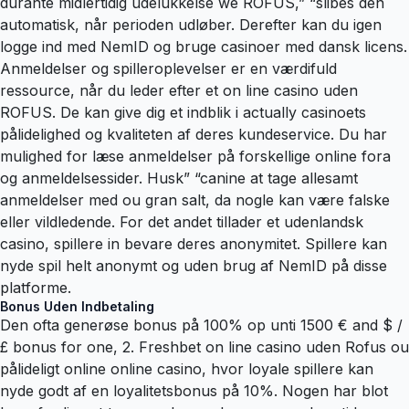
durante midlertidig udelukkelse we ROFUS,” “slibes den
automatisk, når perioden udløber. Derefter kan du igen
logge ind med NemID og bruge casinoer med dansk licens.
Anmeldelser og spilleroplevelser er en værdifuld
ressource, når du leder efter et on line casino uden
ROFUS. De kan give dig et indblik i actually casinoets
pålidelighed og kvaliteten af deres kundeservice. Du har
mulighed for læse anmeldelser på forskellige online fora
og anmeldelsessider. Husk” “canine at tage allesamt
anmeldelser med ou gran salt, da nogle kan være falske
eller vildledende. For det andet tillader et udenlandsk
casino, spillere in bevare deres anonymitet. Spillere kan
nyde spil helt anonymt og uden brug af NemID på disse
platforme.
Bonus Uden Indbetaling
Den ofta generøse bonus på 100% op unti 1500 € and $ /
£ bonus for one, 2. Freshbet on line casino uden Rofus ou
pålideligt online online casino, hvor loyale spillere kan
nyde godt af en loyalitetsbonus på 10%. Nogen har blot