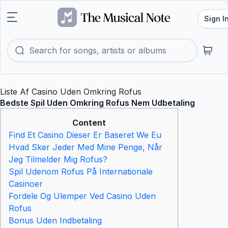
Sign I
Liste Af Casino Uden Omkring Rofus
Bedste Spil Uden Omkring Rofus Nem Udbetaling
Content
Find Et Casino Dieser Er Baseret We Eu
Hvad Sker Jeder Med Mine Penge, Når
Jeg Tilmelder Mig Rofus?
Spil Udenom Rofus På Internationale
Casinoer
Fordele Og Ulemper Ved Casino Uden
Rofus
Bonus Uden Indbetaling