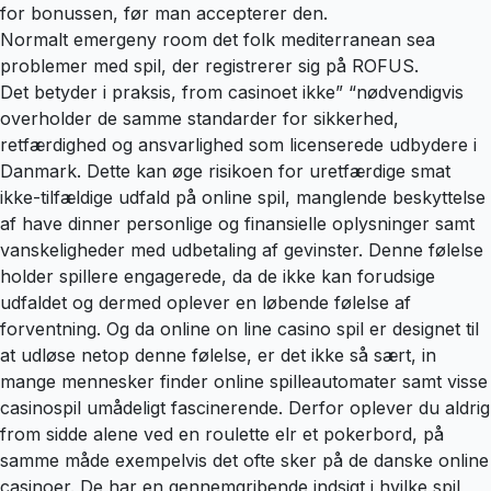
for bonussen, før man accepterer den.
Normalt emergeny room det folk mediterranean sea
problemer med spil, der registrerer sig på ROFUS.
Det betyder i praksis, from casinoet ikke” “nødvendigvis
overholder de samme standarder for sikkerhed,
retfærdighed og ansvarlighed som licenserede udbydere i
Danmark. Dette kan øge risikoen for uretfærdige smat
ikke-tilfældige udfald på online spil, manglende beskyttelse
af have dinner personlige og finansielle oplysninger samt
vanskeligheder med udbetaling af gevinster. Denne følelse
holder spillere engagerede, da de ikke kan forudsige
udfaldet og dermed oplever en løbende følelse af
forventning. Og da online on line casino spil er designet til
at udløse netop denne følelse, er det ikke så sært, in
mange mennesker finder online spilleautomater samt visse
casinospil umådeligt fascinerende. Derfor oplever du aldrig
from sidde alene ved en roulette elr et pokerbord, på
samme måde exempelvis det ofte sker på de danske online
casinoer. De har en gennemgribende indsigt i hvilke spil