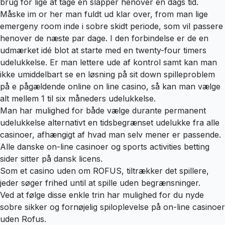
brug for lige at tage en slapper henover en dags tid.
Måske im or her man fuldt ud klar over, from man lige
emergeny room inde i sobre skidt periode, som vil passere
henover de næste par dage. I den forbindelse er de en
udmærket idé blot at starte med en twenty-four timers
udelukkelse. Er man lettere ude af kontrol samt kan man
ikke umiddelbart se en løsning på sit down spilleproblem
på e pågældende online on line casino, så kan man vælge
alt mellem 1 til six måneders udelukkelse.
Man har mulighed for både vælge durante permanent
udelukkelse alternativt en tidsbegrænset udelukke fra alle
casinoer, afhængigt af hvad man selv mener er passende.
Alle danske on-line casinoer og sports activities betting
sider sitter på dansk licens.
Som et casino uden om ROFUS, tiltrækker det spillere,
jeder søger frihed until at spille uden begrænsninger.
Ved at følge disse enkle trin har mulighed for du nyde
sobre sikker og fornøjelig spiloplevelse på on-line casinoer
uden Rofus.