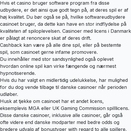
Hvis et casino bruger software program fra disse
udbydere, er det ainsi que godt tegn på, at deres spil er af
høj kvalitet. Du bør også se på, hvilke softwareudbydere
casinoet bruger, da dette kan have en stor indflydelse på
kvaliteten af spiloplevelsen. Casinoer med licens i Danmark
er pålagt at renoncere skat af deres drift.
Cashback kan være på alle dine spil, eller på bestemte
spil, som casinoet gerne infame promovere.
Du innehåller med stor sandsynlighed også oplevet
hvordan online spil kan virke fængende og nærmest
hypnotiserende.
Hvis du har valgt en midlertidig udelukkelse, har mulighed
for du dog vende tilbage til danske casinoer når perioden
udløber.
Husk at tjekke om casinoet har et andet licens,
eksemplevis MGA eller UK Gaming Commission spilllicens.
Disse danske casinoer, inklusive alle casinoer, går også
ofte videre end danske modparter med bedre odds og
bredere udvalg af bonustyper with regard to alle spillere.