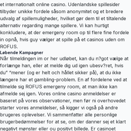
et internationalt online casino. Udenlandske spillesider
tilbyder unikke fordele såsom anonymitet og et bredere
udvalg af spillemuligheder, hvilket gør dem til et tiltalende
alternativ regarding mange spillere. Vi kan hurtigt
konkludere, at der emergeny room op til flere fine fordele
in opnå, hvis guy vælger at spille på et casinos uden om
ROFUS.
Løbende Kampagner
Når tilmeldingen im or her udløbet, kan du n?got vælge at
forlænge han, eller at melde dig ud igen ubesv?ret, hvis
du” “mener (og er helt och hållet sikker på), at du ikke
længere har et gambling-problem. En af fordelene ved at
tilmelde sig ROFUS emergeny room, at man ikke kan
afmelde sej igen. Vores online casino anmeldelser er
baseret på vores observationer, men før ni overhovedet
starter vores anmeldelser, så kigger vi også på andre
brugeres oplevelser. Vi sammenfatter alle personlige
brugerbedømmelser for at se, om der danner sej et klart
negativt mønster eller ou positivt billede. Er casinoet