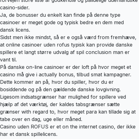
forvejen store liste af godkendte og pålidelige udenlandske
casino-sider.
Ja, de bonusser du enkelt kan finde på denne type
casinoer er meget gode og typisk bedre en dem med
dansk licens.
Sidst men ikke mindst, så er e også værd from fremhæve,
at online casinoer uden rofus typisk kan provide danske
spillere et langt større udvalg af spil conclusion man er
vant til.
På danske on-line casinoer er der loft på hvor meget et
casino må give i actually bonus, tilbud smat kampagner.
Dette kommer an på, hvor du spiller, hvor du er
bosiddende og på den gældende danske lovgivning.
Ligesom indsatsgrænser har mulighed for spillere ved
hjælp af det værktøj, der kaldes tabsgrænser sætte
grænser with regard to, hvor meget para kan tillade sig at
tabe over en dag, uge eller måned.
Casino uden ROFUS er et on the internet casino, der ikke
har et dansk spillelicens.