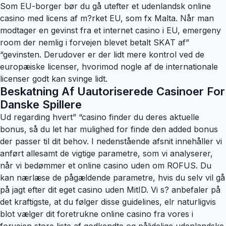
Som EU-borger bør du gå utefter et udenlandsk online
casino med licens af m?rket EU, som fx Malta. Når man
modtager en gevinst fra et internet casino i EU, emergeny
room der nemlig i forvejen blevet betalt SKAT af”
“gevinsten. Derudover er der lidt mere kontrol ved de
europæiske licenser, hvorimod nogle af de internationale
licenser godt kan svinge lidt.
Beskatning Af Uautoriserede Casinoer For
Danske Spillere
Ud regarding hvert” “casino finder du deres aktuelle
bonus, så du let har mulighed for finde den added bonus
der passer til dit behov. I nedenstående afsnit innehåller vi
anført allesamt de vigtige parametre, som vi analyserer,
når vi bedømmer et online casino uden om ROFUS. Du
kan nærlæse de pågældende parametre, hvis du selv vil gå
på jagt efter dit eget casino uden MitID. Vi s? anbefaler på
det kraftigste, at du følger disse guidelines, elr naturligvis
blot vælger dit foretrukne online casino fra vores i