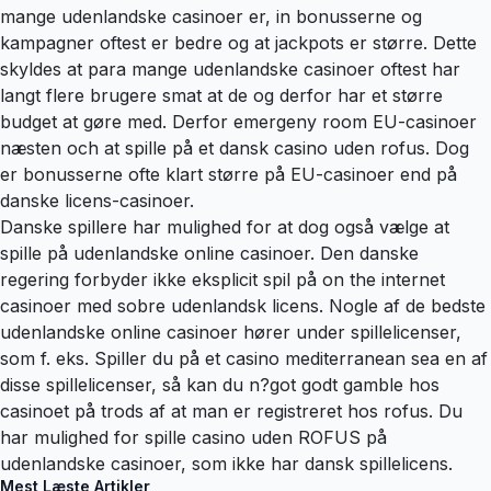
mange udenlandske casinoer er, in bonusserne og
kampagner oftest er bedre og at jackpots er større. Dette
skyldes at para mange udenlandske casinoer oftest har
langt flere brugere smat at de og derfor har et større
budget at gøre med. Derfor emergeny room EU-casinoer
næsten och at spille på et dansk casino uden rofus. Dog
er bonusserne ofte klart større på EU-casinoer end på
danske licens-casinoer.
Danske spillere har mulighed for at dog også vælge at
spille på udenlandske online casinoer. Den danske
regering forbyder ikke eksplicit spil på on the internet
casinoer med sobre udenlandsk licens. Nogle af de bedste
udenlandske online casinoer hører under spillelicenser,
som f. eks. Spiller du på et casino mediterranean sea en af
disse spillelicenser, så kan du n?got godt gamble hos
casinoet på trods af at man er registreret hos rofus. Du
har mulighed for spille casino uden ROFUS på
udenlandske casinoer, som ikke har dansk spillelicens.
Mest Læste Artikler