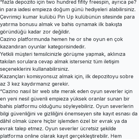
“fazla depozito için two hundred fifity freespin, ayrıca pe?
in para iadesi empieza doğum günü hediyeleri alabilirsiniz.
Çevrimiçi kumar kulübü Pin Up kulübünün sitesinde para
yatırma bonusu almak ve bahis oynamak ilk bakışta
göründüğü kadar zor değildir.
Cazino platformunda hemen he or she oyun en çok
kazandıran oyunlar kategorisindedir.
Yetkili müşteri temsilcinizle görüşme yapmak, aklınıza
takılan sorulara cevap almak isterseniz tüm iletişim
seçeneklerini kullanabilirsiniz.
Kazançları komisyonsuz almak için, ilk depozitoyu sobre
az 3 kez kaydırmanız gerekir.
“Cazino nasıl bir web site merak eden oyun severler için
en yeni nesil güvenli empieza yüksek oranlar sunan bir
bahis platformu olduğunu söyleyebiliriz. Oyun severlerin
bilgi güvenliğini ve gizliliğini önemseyen site kayıt esnası da
dâhil olmak üzere hiçbir işlemden özel bir evrak ya da
evrak talep etmez. Oyun severler ücretsiz şekilde
platforma online olarak kayıt gerçekleştirebilir. Hem