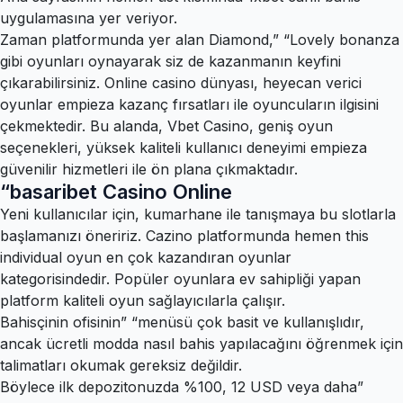
uygulamasına yer veriyor.
Zaman platformunda yer alan Diamond,” “Lovely bonanza
gibi oyunları oynayarak siz de kazanmanın keyfini
çıkarabilirsiniz. Online casino dünyası, heyecan verici
oyunlar empieza kazanç fırsatları ile oyuncuların ilgisini
çekmektedir. Bu alanda, Vbet Casino, geniş oyun
seçenekleri, yüksek kaliteli kullanıcı deneyimi empieza
güvenilir hizmetleri ile ön plana çıkmaktadır.
“basaribet Casino Online
Yeni kullanıcılar için, kumarhane ile tanışmaya bu slotlarla
başlamanızı öneririz. Cazino platformunda hemen this
individual oyun en çok kazandıran oyunlar
kategorisindedir. Popüler oyunlara ev sahipliği yapan
platform kaliteli oyun sağlayıcılarla çalışır.
Bahisçinin ofisinin” “menüsü çok basit ve kullanışlıdır,
ancak ücretli modda nasıl bahis yapılacağını öğrenmek için
talimatları okumak gereksiz değildir.
Böylece ilk depozitonuzda %100, 12 USD veya daha”