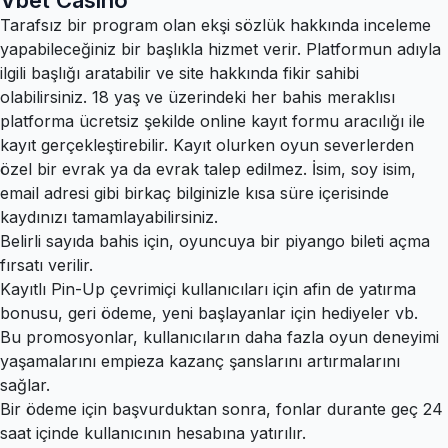
Vbet Casino
Tarafsız bir program olan ekşi sözlük hakkında inceleme
yapabileceğiniz bir başlıkla hizmet verir. Platformun adıyla
ilgili başlığı aratabilir ve site hakkında fikir sahibi
olabilirsiniz. 18 yaş ve üzerindeki her bahis meraklısı
platforma ücretsiz şekilde online kayıt formu aracılığı ile
kayıt gerçekleştirebilir. Kayıt olurken oyun severlerden
özel bir evrak ya da evrak talep edilmez. İsim, soy isim,
email adresi gibi birkaç bilginizle kısa süre içerisinde
kaydınızı tamamlayabilirsiniz.
Belirli sayıda bahis için, oyuncuya bir piyango bileti açma
fırsatı verilir.
Kayıtlı Pin-Up çevrimiçi kullanıcıları için afin de yatırma
bonusu, geri ödeme, yeni başlayanlar için hediyeler vb.
Bu promosyonlar, kullanıcıların daha fazla oyun deneyimi
yaşamalarını empieza kazanç şanslarını artırmalarını
sağlar.
Bir ödeme için başvurduktan sonra, fonlar durante geç 24
saat içinde kullanıcının hesabına yatırılır.