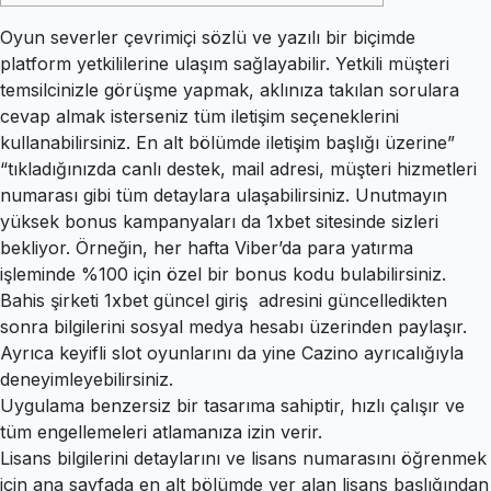
Oyun severler çevrimiçi sözlü ve yazılı bir biçimde
platform yetkililerine ulaşım sağlayabilir. Yetkili müşteri
temsilcinizle görüşme yapmak, aklınıza takılan sorulara
cevap almak isterseniz tüm iletişim seçeneklerini
kullanabilirsiniz. En alt bölümde iletişim başlığı üzerine”
“tıkladığınızda canlı destek, mail adresi, müşteri hizmetleri
numarası gibi tüm detaylara ulaşabilirsiniz. Unutmayın
yüksek bonus kampanyaları da 1xbet sitesinde sizleri
bekliyor. Örneğin, her hafta Viber’da para yatırma
işleminde %100 için özel bir bonus kodu bulabilirsiniz.
Bahis şirketi 1xbet güncel giriş adresini güncelledikten
sonra bilgilerini sosyal medya hesabı üzerinden paylaşır.
Ayrıca keyifli slot oyunlarını da yine Cazino ayrıcalığıyla
deneyimleyebilirsiniz.
Uygulama benzersiz bir tasarıma sahiptir, hızlı çalışır ve
tüm engellemeleri atlamanıza izin verir.
Lisans bilgilerini detaylarını ve lisans numarasını öğrenmek
için ana sayfada en alt bölümde yer alan lisans başlığından