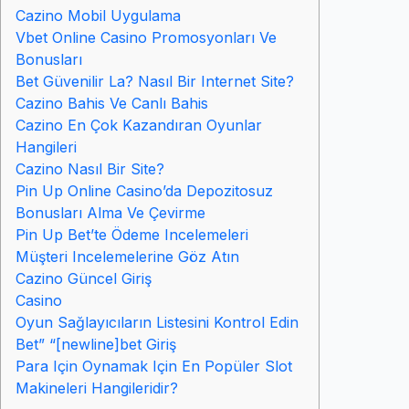
Cazino Mobil Uygulama
Vbet Online Casino Promosyonları Ve
Bonusları
Bet Güvenilir La? Nasıl Bir Internet Site?
Cazino Bahis Ve Canlı Bahis
Cazino En Çok Kazandıran Oyunlar
Hangileri
Cazino Nasıl Bir Site?
Pin Up Online Casino’da Depozitosuz
Bonusları Alma Ve Çevirme
Pin Up Bet’te Ödeme Incelemeleri
Müşteri Incelemelerine Göz Atın
Cazino Güncel Giriş
Casino
Oyun Sağlayıcıların Listesini Kontrol Edin
Bet” “[newline]bet Giriş
Para Için Oynamak Için En Popüler Slot
Makineleri Hangileridir?