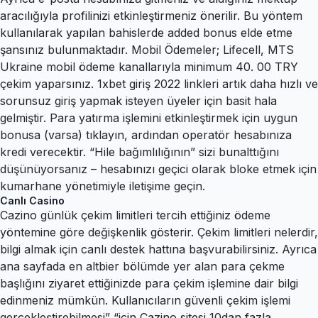
aracılığıyla profilinizi etkinleştirmeniz önerilir. Bu yöntem
kullanılarak yapılan bahislerde added bonus elde etme
şansınız bulunmaktadır. Mobil Ödemeler; Lifecell, MTS
Ukraine mobil ödeme kanallarıyla minimum 40. 00 TRY
çekim yaparsınız. 1xbet giriş 2022 linkleri artık daha hızlı ve
sorunsuz giriş yapmak isteyen üyeler için basit hala
gelmiştir. Para yatırma işlemini etkinleştirmek için uygun
bonusa (varsa) tıklayın, ardından operatör hesabınıza
kredi verecektir. “Hile bağımlılığının” sizi bunalttığını
düşünüyorsanız – hesabınızı geçici olarak bloke etmek için
kumarhane yönetimiyle iletişime geçin.
Canlı Casino
Cazino günlük çekim limitleri tercih ettiğiniz ödeme
yöntemine göre değişkenlik gösterir. Çekim limitleri nelerdir,
bilgi almak için canlı destek hattına başvurabilirsiniz. Ayrıca
ana sayfada en altbier bölümde yer alan para çekme
başlığını ziyaret ettiğinizde para çekim işlemine dair bilgi
edinmeniz mümkün. Kullanıcıların güvenli çekim işlemi
gerçekleştirebilmesi” “için Cazino sitesi 10dan fazla