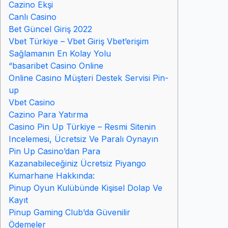
Cazino Ekşi
Canlı Casino
Bet Güncel Giriş 2022
Vbet Türkiye – Vbet Giriş Vbet’erişim
Sağlamanın En Kolay Yolu
“basaribet Casino Online
Online Casino Müşteri Destek Servisi Pin-
up
Vbet Casino
Cazino Para Yatırma
Casino Pin Up Türkiye – Resmi Sitenin
Incelemesi, Ücretsiz Ve Paralı Oynayın
Pin Up Casino’dan Para
Kazanabileceğiniz Ücretsiz Piyango
Kumarhane Hakkında:
Pinup Oyun Kulübünde Kişisel Dolap Ve
Kayıt
Pinup Gaming Club’da Güvenilir
Ödemeler