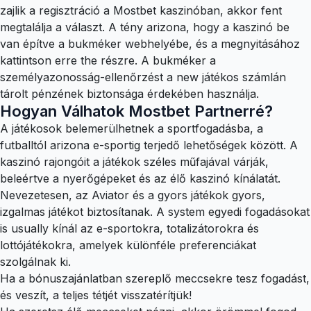
zajlik a regisztráció a Mostbet kaszinóban, akkor fent
megtalálja a választ. A tény arizona, hogy a kaszinó be
van építve a bukméker webhelyébe, és a megnyitásához
kattintson erre the részre. A bukméker a
személyazonosság-ellenőrzést a new játékos számlán
tárolt pénzének biztonsága érdekében használja.
Hogyan Válhatok Mostbet Partnerré?
A játékosok belemerülhetnek a sportfogadásba, a
futballtól arizona e-sportig terjedő lehetőségek között. A
kaszinó rajongóit a játékok széles műfajával várják,
beleértve a nyerőgépeket és az élő kaszinó kínálatát.
Nevezetesen, az Aviator és a gyors játékok gyors,
izgalmas játékot biztosítanak. A system egyedi fogadásokat
is usually kínál az e-sportokra, totalizátorokra és
lottójátékokra, amelyek különféle preferenciákat
szolgálnak ki.
Ha a bónuszajánlatban szereplő meccsekre tesz fogadást,
és veszít, a teljes tétjét visszatérítjük!