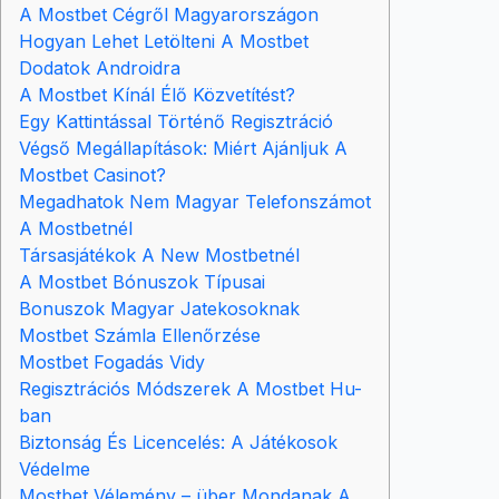
A Mostbet Cégről Magyarországon
Hogyan Lehet Letölteni A Mostbet
Dodatok Androidra
A Mostbet Kínál Élő Közvetítést?
Egy Kattintással Történő Regisztráció
Végső Megállapítások: Miért Ajánljuk A
Mostbet Casinot?
Megadhatok Nem Magyar Telefonszámot
A Mostbetnél
Társasjátékok A New Mostbetnél
A Mostbet Bónuszok Típusai
Bonuszok Magyar Jatekosoknak
Mostbet Számla Ellenőrzése
Mostbet Fogadás Vidy
Regisztrációs Módszerek A Mostbet Hu-
ban
Biztonság És Licencelés: A Játékosok
Védelme
Mostbet Vélemény – über Mondanak A