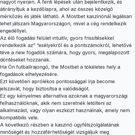
nagyot nyerjen. A fenti lépések után bejelentkezik, és
átirányítjuk a kezdőlapra, ahol az összes közelgő
mérkőzés és játék látható. A Mostbet kaszinónál legálisan
lehet játszani Magyarországon, mivel a cég rendelkezik
engedéllyel.
Az élő fogadási felület intuitív, gyors frissítésekkel
rendelkezik az” “esélyekről és a pontszámokról, lehetővé
téve a new fogadók számára, hogy gyors, megalapozott
döntéseket hozzanak.
Ha Ön futballrajongó, the Mostbet a tökéletes hely a
fogadások elhelyezésére.
Ezt követően aprólékos pontossággal írja become
jelszavát, hogy biztosítsa a valódiságot.
Ez egy kényelmes alternatíva azoknak a magyarországi
felhasználóknak, akik nem szeretnék letölteni az
alkalmazást, vagy olyan eszközt használnak, amely nem
kompatibilis vele.
A következő részben a kaszinó ügyfélszolgálatának
minőségét és hozzáférhetőségét vizsgáljuk meg