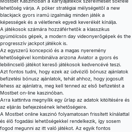
Mostbet Kaszinóban a kártyajátékok szerelmeseit sokféle
lehetőség várja. A póker stratégiai mélységeitől a new
blackjack gyors iramú izgalmáig minden játék a
képességek és a véletlenek egyedi keverékét kínálja.
A játékosok számára hozzáférhetők a klasszikus
gyümölcsös gépek, a modern day videonyerőgépek és the
progresszív jackpot játékok is.
Az egyszerű koncepció és a magas nyeremény
lehetőségével kombinálva arizona Aviator a gyors és
lebilincselő játékot kereső játékosok kedvencévé teszi.
Azt fontos tudni, hogy ezek az üdvözlő bónusz ajánlatok
befizetési bónusz ajánlatok, tehát ahhoz, hogy jogosult
lehess az ajánlatra, meg kell tenned az első befizetést a
Mostbet on-line kaszinóban.
Arra kattintva megnyílik egy űrlap az adatok kitöltésére és
az eljárás befejezésének lehetőségeire.
A Mostbet online kaszinó folyamatosan frissített kínálattal
és élő fogadási lehetőségekkel rendelkezik, így sosem
fogod megunni az itt való játékot. Az egyik fontos