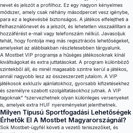
nevet és jelszót a profilhoz. Ez egy nagyon kényelmes
módszer, amely csak néhány másodpercet vesz igénybe,
para ez a legkevésbé biztonságos. A játékos elfelejtheti a
felhasználónevet és a jelszót, és lehetetlen visszaállítani a
hozzáférést e-mail vagy telefonszám nélkül. Javasoljuk
tehát, hogy fontolja meg más regisztrációs lehetőségeket,
amelyeket az alábbiakban részletesebben tárgyalunk.
A Mostbet VIP programja a hűséges játékosoknak kínál
kiváltságokat és extra juttatásokat. A program különböző
szintekből áll, és minél magasabb szintre kerül a játékos,
annál nagyobb lesz az összeszerzett jutalom. A VIP
játékosok exkluzív ajánlatokhoz, gyorsabb kifizetésekhez
és személyre szabott szolgáltatásokhoz jutnak. A VIP
tagoknak” “szervezhetnek olyan különleges versenyeket
is, amelyek extra HUF nyereményeket jelenthetnek.
Milyen Típusú Sportfogadási Lehetőségek
Érhetők El A Mostbet Magyarországnál?
Sok Mostbet-ügyfél követi a vezető teniszezőket, és