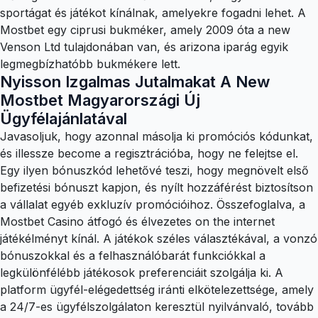
sportágat és játékot kínálnak, amelyekre fogadni lehet. A
Mostbet egy ciprusi bukméker, amely 2009 óta a new
Venson Ltd tulajdonában van, és arizona iparág egyik
legmegbízhatóbb bukmékere lett.
Nyisson Izgalmas Jutalmakat A New
Mostbet Magyarországi Új
Ügyfélajánlatával
Javasoljuk, hogy azonnal másolja ki promóciós kódunkat,
és illessze become a regisztrációba, hogy ne felejtse el.
Egy ilyen bónuszkód lehetővé teszi, hogy megnövelt első
befizetési bónuszt kapjon, és nyílt hozzáférést biztosítson
a vállalat egyéb exkluzív promócióihoz. Összefoglalva, a
Mostbet Casino átfogó és élvezetes on the internet
játékélményt kínál. A játékok széles választékával, a vonzó
bónuszokkal és a felhasználóbarát funkciókkal a
legkülönfélébb játékosok preferenciáit szolgálja ki. A
platform ügyfél-elégedettség iránti elkötelezettsége, amely
a 24/7-es ügyfélszolgálaton keresztül nyilvánvaló, tovább