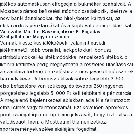
játékos automatikusan elfogadja a bukméker szabályait. A
Mostbet számos befizetési módhoz csatlakozik, ideértve a
new banki átutalásokat, the hitel-/betéti kártyákat, az
elektronikus pénztárcákat és a kriptovaluta megoldásokat.
Valtozatos Mostbet Kaszinojatekok Es Fogadasi
Szolgaltatasok Magyarorszagon
Vannak klasszikus játékgépek, valamint egyedi
játékmenetű, több vonallal, jackpotokkal, bónusz
szimbólumokkal és játékmódokkal rendelkező játékok. »
ikonra kattintva pedig megnyithatja a részletes utasításokat
a számlára történő befizetéshez a new javasolt módszerek
bármelyikével. A bónusz aktiválásához legalább 2. 500 Ft
első befizetésre van szükség, és további 250 ingyenes
pörgetéshez legalább 5. 000 Ft kell feltölteni a pénztárcát.
A megjelenő bejelentkezési ablakban adja ki a feliratozott
email címét vagy telefonszámát. Ezt követően aprólékos
pontossággal írja end up being jelszavát, hogy biztosítsa a
valódiságot. Igen, a Mostbetnél the nemzetközi
sportesemények széles skálájára fogadhat.