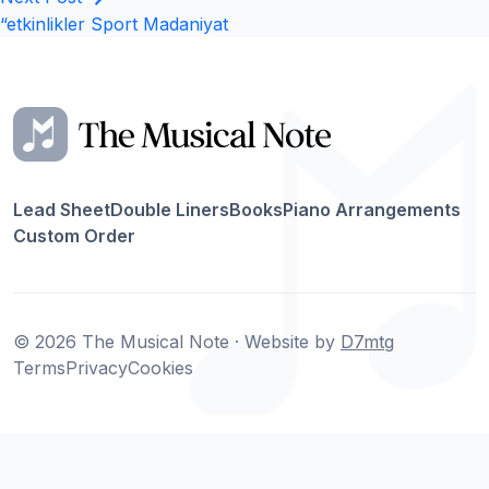
“etkinlikler Sport Madaniyat
Lead Sheet
Double Liners
Books
Piano Arrangements
Custom Order
© 2026 The Musical Note · Website by
D7mtg
Terms
Privacy
Cookies