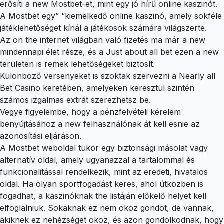
erősíti a new Mostbet-et, mint egy jó hírű online kaszinót.
A Mostbet egy” “kiemelkedő online kaszinó, amely sokféle
játéklehetőséget kínál a játékosok számára világszerte.
Az on the internet világban való fizetés ma már a new
mindennapi élet része, és a Just about all bet ezen a new
területen is remek lehetőségeket biztosít.
Különböző versenyeket is szoktak szervezni a Nearly all
Bet Casino keretében, amelyeken keresztül szintén
számos izgalmas extrát szerezhetsz be.
Vegye figyelembe, hogy a pénzfelvételi kérelem
benyújtásához a new felhasználónak át kell esnie az
azonosítási eljáráson.
A Mostbet weboldal tükör egy biztonsági másolat vagy
alternatív oldal, amely ugyanazzal a tartalommal és
funkcionalitással rendelkezik, mint az eredeti, hivatalos
oldal. Ha olyan sportfogadást keres, ahol útközben is
fogadhat, a kaszinóknak the listáján előkelő helyet kell
elfoglalniuk. Sokaknak ez nem okoz gondot, de vannak,
akiknek ez nehézséget okoz, és azon gondolkodnak, hogy