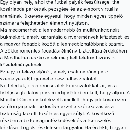
Egy olyan hely, ahol the futballpályák feszültsége, the
kosárlabda parketták pezsgése és az e-sport virtuális
arénáinak lüktetése egyesül, hogy minden egyes tippelő
számára felejthetetlen élményt nyújtson.
Ma megismerheti a legmodernebb és multifunkcionális
bukmékert, amely garantálja a nyeremények kifizetését, és
a magyar fogadók között a legmegbízhatóbbnak számít.
A zökkenőmentes fogadási élmény biztosítása érdekében
a Mostbet-en eszközének meg kell felelnie bizonyos
követelményeknek.
Ez egy kötelező eljárás, amely csak néhány perc
személyes időt igényel a new felhasználótól.
Ne feledjük, a szerencsejáték kockázatokkal jár, és a
felelősségtudatos játék mindig előtérben kell, hogy álljon. A
Mostbet Casino elkötelezett amellett, hogy játékosai ezen
az úton járjanak, biztosítva ezzel a szórakozás és a
biztonság közötti tökéletes egyensúlyt. A következő
részben a biztonsági intézkedések és a licenszelés
kérdéseit fogjuk részletesen tárgyalni. Ha érdekli, hogyan