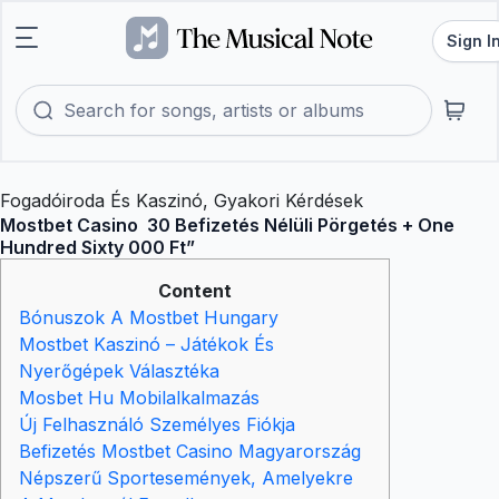
Sign I
Fogadóiroda És Kaszinó, Gyakori Kérdések
Mostbet Casino ️ 30 Befizetés Nélüli Pörgetés + One
Hundred Sixty 000 Ft”
Content
Bónuszok A Mostbet Hungary
Mostbet Kaszinó – Játékok És
Nyerőgépek Választéka
Mosbet Hu Mobilalkalmazás
Új Felhasználó Személyes Fiókja
Befizetés Mostbet Casino Magyarország
Népszerű Sportesemények, Amelyekre