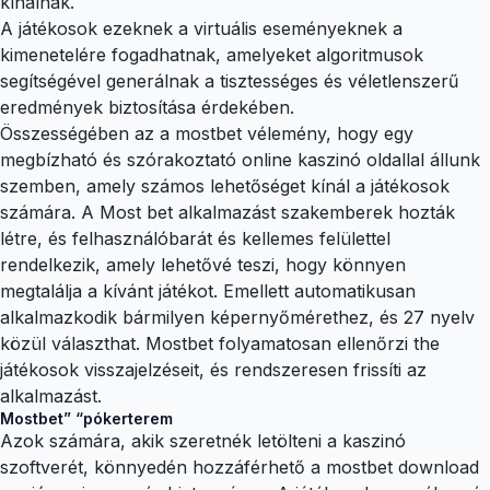
kínálnak.
A játékosok ezeknek a virtuális eseményeknek a
kimenetelére fogadhatnak, amelyeket algoritmusok
segítségével generálnak a tisztességes és véletlenszerű
eredmények biztosítása érdekében.
Összességében az a mostbet vélemény, hogy egy
megbízható és szórakoztató online kaszinó oldallal állunk
szemben, amely számos lehetőséget kínál a játékosok
számára. A Most bet alkalmazást szakemberek hozták
létre, és felhasználóbarát és kellemes felülettel
rendelkezik, amely lehetővé teszi, hogy könnyen
megtalálja a kívánt játékot. Emellett automatikusan
alkalmazkodik bármilyen képernyőmérethez, és 27 nyelv
közül választhat. Mostbet folyamatosan ellenőrzi the
játékosok visszajelzéseit, és rendszeresen frissíti az
alkalmazást.
Mostbet” “pókerterem
Azok számára, akik szeretnék letölteni a kaszinó
szoftverét, könnyedén hozzáférhető a mostbet download