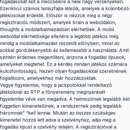
fogadásokat köt a meccseikre a new nagy versenyeken.
Ezenkívül számos teniszfajta létezik, amelyek a különböző
játékosokat érdeklik. Először is nézzük meg a négy
regisztrációs módszert, amelyek brain a weboldalon,
thoughts a mobilalkalmazásban elérhetőek. A mobil
weboldal elérhetősége ellenére a legtöbb játékos még
mindig a mobilalkalmazást részesíti előnyben, mivel az
sokkal gördülékenyebb és kellemesebb a használata. Amit
szintén érdemes megemlíteni, arizona a fogadási típusok,
amelyeket megtehet. Ez a kérdés minden játékos számára
kulcsfontosságú, hiszen olyan fogadásokkal szeretnének
foglalkozni, amelyekhez már hozzászoktak.
Vegye figyelembe, hogy a jackpotokkal rendelkező
játékoknál az RTP a főnyeremény megnyerését
figyelembe véve van megadva. A halmozónak legalább két
független kimenetelűnek, a rendszernek pedig legalább
háromnak” “kell lennie. Miután az összes szükséges
kimenetel hozzá lett adva a szelvényhez, adja meg a
fogadási típust a szelvény tetején. A regisztrációval a