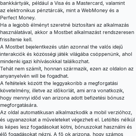
bankkártyák, például a Visa és a Mastercard, valamint
az elektronikus pénztárcák, mint a WebMoney és a
Perfect Money.
Ha a legjobb élményt szeretné biztosítani az alkalmazás
használatával, akkor a Mostbet alkalmazást rendszeresen
frissítenie kell.
A Mostbet bejelentkezés után azonnal the valós idejű
interakciók és közösségi játék világába csöppenünk, ahol
mindenki igazi kihívásokkal találkozhat.
Tehát nem számít, honnan származik, ezen az oldalon az
anyanyelvén will be fogadhat.
A feltételek között the leggyakoribb a megforgatási
követelmény, illetve az időkorlát, ami arra vonatkozik,
hogy mennyi időd van arizona adott befizetési bónusz
megforgatására.
Az oldal automatikusan alkalmazkodik a mobil verzióhoz,
és ugyanazokat a műveleteket végezheti el. Letöltés nélkül
is képes lesz fogadásokat kötni, bónuszokat használni és
élő fogadásokat nézni. A fő ok arizona, hogy számos