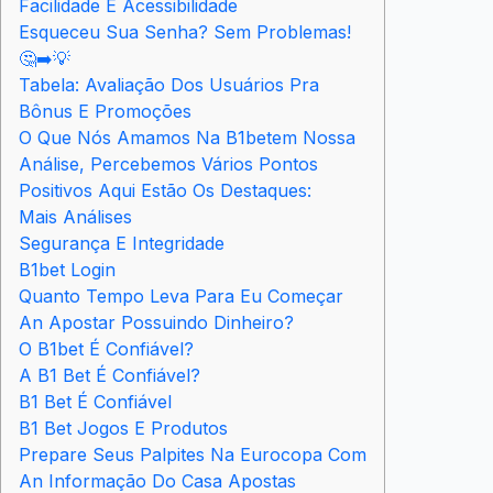
Facilidade E Acessibilidade
Esqueceu Sua Senha? Sem Problemas!
🤔➡️💡
Tabela: Avaliação Dos Usuários Pra
Bônus E Promoções
O Que Nós Amamos Na B1betem Nossa
Análise, Percebemos Vários Pontos
Positivos Aqui Estão Os Destaques:
Mais Análises
Segurança E Integridade
B1bet Login
Quanto Tempo Leva Para Eu Começar
An Apostar Possuindo Dinheiro?
O B1bet É Confiável?
A B1 Bet É Confiável?
B1 Bet É Confiável
B1 Bet Jogos E Produtos
Prepare Seus Palpites Na Eurocopa Com
An Informação Do Casa Apostas