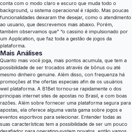
conta com o modo claro e escuro que muda todo o
background, u sistema operacional é rápido. Mas poucas
funcionalidades deixaram the desejar, como o atendimento
ao usuario, que descrevemos mais abaixo. Porém,
também observamos que” “o cassino é impulsionado por
um Application, que faz toda a gestão de jogos da
plataforma.
Mais Análises
Quanto mais você joga, mais pontos acumula, que tem a
possibilidade de ser trocados através de bônus ou até
mesmo dinheiro genuine. Além disso, con frequenza há
promoções at the ofertas especiais afin de os usuários
weil plataforma. A B1Bet tornou-se rapidamente o dos
principais internet sites de apostas no Brasil, e com boas
razões. Além sobre fornecer uma plataforma segura para
apostas, ela oferece alguma vasta gama sobre jogos e
eventos esportivos para selecionar. Entender todas as
suas características tem a possibilidade de ser um pouco
desafiador para operating-system novatos, então vamos