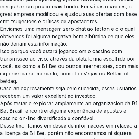
mergulhar um pouco mais fundo. Em várias ocasiões, a
great empresa modificou e ajustou suas ofertas com base
em” “sugestões e críticas de apostadores.
Enviamos uma mensagem zero chat ao festón e o o qual
obtivemos foi alguma negativa bem albúmina de que eles
não dariam esta informação.
Isso porque você estará jogando em o cassino com
transmissão ao vivo, através da plataforma escolhida por
você, asi como a B1 Bet ou outros internet sites, com mais
experiência no mercado, como LeoVegas ou Betfair of
betdaq.
Caso an expresamente seja bem sucedida, esses usuários
recebem um valor excellent ao investido.
Após testar e explorar amplamente an organizacion da B1.
Bet Brasil, encontrei alguma experiência de apostas e
cassino on-line diversificada e confiável.
Desse tipo, fomos em desea de informações em relação à
a licença da B1 Bet, porém não encontramos ni siquiera