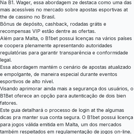
Na B1. Wager, essa abordagem ze destaca como uma das
mais acessíveis no mercado sobre apostas esportivas at
the de cassino no Brasil.
Bônus de depósito, cashback, rodadas grátis e
recompensas VIP estão dentre as ofertas.
Além para Malta, o B1bet possui licenças na vários países
e coopera plenamente apresentando autoridades
regulatórias para garantir transparência e conformidade
legal.
Essa abordagem mantém o cenário de apostas atualizado
e empolgante, de maneira especial durante eventos
esportivos de alto nível.
Visando aprimorar ainda mais a segurança dos usuários, o
B1Bet oferece an opção para autenticação de dois bien
fatores.
Este guia detalhará o processo de login at the algumas
dicas pra manter sua conta segura. O B1bet possui licença
para jogos válida emitida em Malta, um dos mercados
também respeitados em regulamentação de jogos on-line.