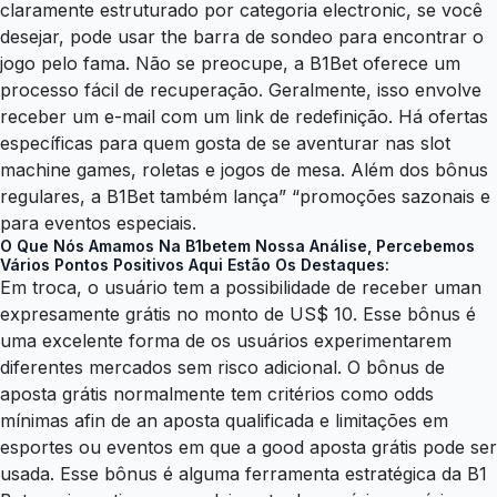
claramente estruturado por categoria electronic, se você
desejar, pode usar the barra de sondeo para encontrar o
jogo pelo fama. Não se preocupe, a B1Bet oferece um
processo fácil de recuperação. Geralmente, isso envolve
receber um e-mail com um link de redefinição. Há ofertas
específicas para quem gosta de se aventurar nas slot
machine games, roletas e jogos de mesa. Além dos bônus
regulares, a B1Bet também lança” “promoções sazonais e
para eventos especiais.
O Que Nós Amamos Na B1betem Nossa Análise, Percebemos
Vários Pontos Positivos Aqui Estão Os Destaques:
Em troca, o usuário tem a possibilidade de receber uman
expresamente grátis no monto de US$ 10. Esse bônus é
uma excelente forma de os usuários experimentarem
diferentes mercados sem risco adicional. O bônus de
aposta grátis normalmente tem critérios como odds
mínimas afin de an aposta qualificada e limitações em
esportes ou eventos em que a good aposta grátis pode ser
usada. Esse bônus é alguma ferramenta estratégica da B1