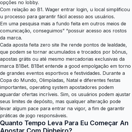
opções no lobby.
Com relação ao B1. Wager entrar login, u local simplificou
u processo para garantir fácil acesso aos usuários.
Em uma pesquisa mais a fundo feita em outros meios de
comunicação, conseguimos” “possuir acesso aos rostos
da marca.
Cada aposta feita zero site lhe rende pontos de lealdade,
que podem se tornar acumulados e trocados por bônus,
apostas grátis ou até mesmo mercadorias exclusivas da
marca B1Bet. B1Bet entende a good empolgação em torno
de grandes eventos esportivos e festividades. Durante a
Copa do Mundo, Olimpíadas, Natal e diferentes festas
importantes, operating system apostadores podem
aguardar ofertas incríveis. Sim, os usuários podem ajustar
seus limites de depósito, mas qualquer alteração pode
levar algum pace para entrar na vigor, a fim de garantir
práticas de jogo responsáveis.
Quanto Tempo Leva Para Eu Começar An
Apostar Com Dinheiro?