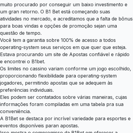
muito procurado por conseguir um baixo investimento e
um gran retorno. O B1 Bet está começando suas
atividades no mercado, e acreditamos que a falta de bônus
para boas vindas e opções de promoção sejan uma
questão de tempo.
Você tem a garantia sobre 100% de acesso a todos
operating-system seus serviços em que quer que esteja.
Estava procurando um site de Apostas confiável e rápido
e encontrei o B1bet.
Os limites no cassino variam conforme um jogo escolhido,
proporcionando flexibilidade para operating-system
jogadores, permitindo apostas que se adequem às
preferências individuais.
Eles podem ser contatados sobre várias maneiras, cujas
informações foram compiladas em uma tabela pra sua
conveniência.
A B1Bet se destaca por incrível variedade para esportes e
eventos disponíveis paran apostas.
Isso mostra o compromisso da B1Bet em oferecer a