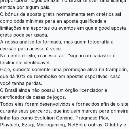
proporcionar jogos de azar no Brasil ze tiver uma licença
emitida por algum país.
O bônus de aposta grátis normalmente tem critérios asi
como odds mínimas para an aposta qualificada e
limitações em esportes ou eventos em que a good aposta
grátis pode ser usada.
A nossa análise foi formada, mas quem fotografía a
decisão para acesso é você.
No canto direito, o acesso ao” “sign in ou cadastro é
facilmente identificável.
Hoje, subsiste somente uma promoção ativa na trampolín,
que dá 10% de reembolso em apostas esportivas, caso
você tenha perdas.
O Brasil ainda não possui um órgão licenciador e
certificador de casas de jogos.
Todos eles foram desenvolvidos e fornecidos afin de o site
durante seus parceiros, que incluem marcas para primeira
linha tais como Evolution Gaming, Pragmatic Play,
Playtech, Ezugi, Microgaming, NetEnt e outras. O lobby é