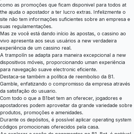
como as promoções que ficam disponivel para todos at
the ajuda o apostador a ter lucro extras. Infelizmente o
site não tem informações suficientes sobre an empresa e
suas regulamentações.
Mas ze você está dando início às apostas, o cassino ao
vivo apresenta aos seus usuários a new verdadeira
experiência de um cassino real.
A trampolín se adapta para maneira excepcional a new
dispositivos móveis, proporcionando uman experiência
para navegação suave electronic eficiente.
Destaca-se também a política de reembolso da B1.
Gamble, enfatizando o compromisso da empresa através
da satisfação do usuario.
Com todo o que a B1bet tem an oferecer, jogadores e
apostadores podem aproveitar da grande variedade sobre
produtos, promoções e amenidades.
Durante os depósitos, é possível aplicar operating system
códigos promocionais oferecidos pela casa.