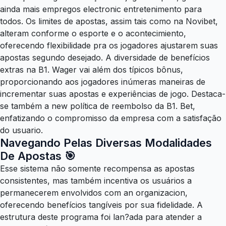
ainda mais empregos electronic entretenimento para
todos. Os limites de apostas, assim tais como na Novibet,
alteram conforme o esporte e o acontecimiento,
oferecendo flexibilidade pra os jogadores ajustarem suas
apostas segundo desejado. A diversidade de benefícios
extras na B1. Wager vai além dos típicos bônus,
proporcionando aos jogadores inúmeras maneiras de
incrementar suas apostas e experiências de jogo. Destaca-
se também a new política de reembolso da B1. Bet,
enfatizando o compromisso da empresa com a satisfação
do usuario.
Navegando Pelas Diversas Modalidades
De Apostas 🎯
Esse sistema não somente recompensa as apostas
consistentes, mas também incentiva os usuários a
permanecerem envolvidos com an organizacion,
oferecendo benefícios tangíveis por sua fidelidade. A
estrutura deste programa foi lan?ada para atender a