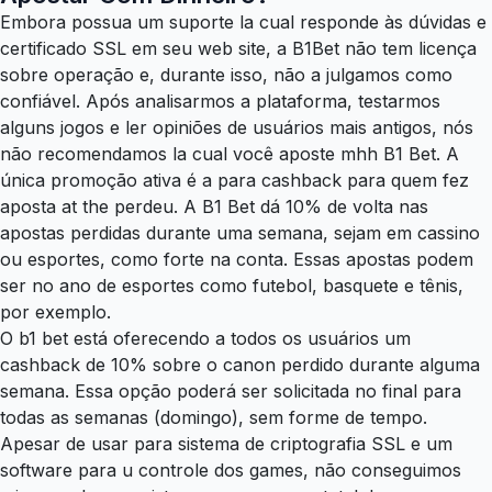
Embora possua um suporte la cual responde às dúvidas e
certificado SSL em seu web site, a B1Bet não tem licença
sobre operação e, durante isso, não a julgamos como
confiável. Após analisarmos a plataforma, testarmos
alguns jogos e ler opiniões de usuários mais antigos, nós
não recomendamos la cual você aposte mhh B1 Bet. A
única promoção ativa é a para cashback para quem fez
aposta at the perdeu. A B1 Bet dá 10% de volta nas
apostas perdidas durante uma semana, sejam em cassino
ou esportes, como forte na conta. Essas apostas podem
ser no ano de esportes como futebol, basquete e tênis,
por exemplo.
O b1 bet está oferecendo a todos os usuários um
cashback de 10% sobre o canon perdido durante alguma
semana. Essa opção poderá ser solicitada no final para
todas as semanas (domingo), sem forme de tempo.
Apesar de usar para sistema de criptografia SSL e um
software para u controle dos games, não conseguimos