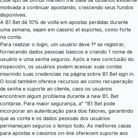
Esse tipo de bônus mantém the base de usuários existente
motivada a continuar apostando, crescendo seus fundos
disponíveis.
A B1 Bet dá 10% de volta em apostas perdidas durante
uma semana, sejam em cassino et esportes, como forte
na conta.
Para realizar o login, um usuário deve 1º se registrar,
fornecendo dados pessoais básicos e criando 1 nome de
usuário e uma senha seguros. Após a new conclusão do
inspección, os usuários podem acessar suas contas
inserindo suas credenciais na página sobre B1 Bet sign in.
O local também oferece recursos asi como recuperação
de senha e suporte ao cliente, caso os usuários
encontrem algum problema durante a new B1. Bet
contarse. Para maior segurança, a” “B1 Bet pode
incorporar an autenticação para dois fatores, garantindo
que as conta e os dados pessoais dos usuários
permaneçam seguros o tempo todo. As melhores casas
para apostas e cassinos on-line oferecem suporte aos