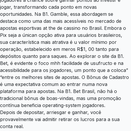
jogadores a chance sobre ganhar pontos ao investir e
jogar, transformando cada ponto em novas
oportunidades. Na B1. Gamble, essa abordagem se
destaca como uma das mais acessíveis no mercado de
apostas esportivas at the de cassino no Brasil. Embora o
Pix seja a únican opção ativa para usuários brasileiros,
sua característica mais atrativa é u valor mínimo por
operação, estabelecido em meros R$1, 00 tanto para
depósitos quanto para saques. Ao explorar o site da B1.
Bet, é evidente o foco mhh facilidade de usufructo e na
acessibilidade para os jogadores, um ponto que a coloca”
“entre os melhores sites de apostas. O Bônus de Cadastro
é uma expectativa comum ao entrar numa nova
plataforma para apostas. Na B1. Bet Brasil, não há o
tradicional bônus de boas-vindas, mas uma promoção
contínua beneficia operating-system jogadores.
Depois de depositar, arriesgar e ganhar, você
provavelmente vai admitir retirar os lucros para a sua
conta real.