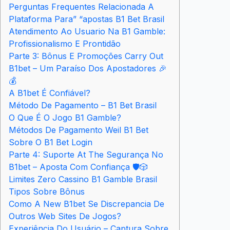
Perguntas Frequentes Relacionada A
Plataforma Para” “apostas B1 Bet Brasil
Atendimento Ao Usuario Na B1 Gamble:
Profissionalismo E Prontidão
Parte 3: Bônus E Promoções Carry Out
B1bet – Um Paraíso Dos Apostadores 🎉
💰
A B1bet É Confiável?
Método De Pagamento – B1 Bet Brasil
O Que É O Jogo B1 Gamble?
Métodos De Pagamento Weil B1 Bet
Sobre O B1 Bet Login
Parte 4: Suporte At The Segurança No
B1bet – Aposta Com Confiança 🛡️🎲
Limites Zero Cassino B1 Gamble Brasil
Tipos Sobre Bônus
Como A New B1bet Se Discrepancia De
Outros Web Sites De Jogos?
Experiência Do Usuário – Captura Sobre