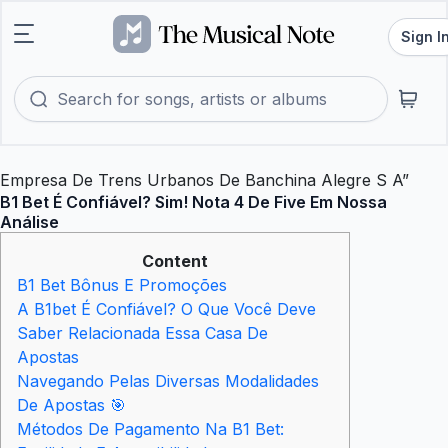
Sign I
Empresa De Trens Urbanos De Banchina Alegre S A”
B1 Bet É Confiável? Sim! Nota 4 De Five Em Nossa
Análise
Content
B1 Bet Bônus E Promoções
A B1bet É Confiável? O Que Você Deve
Saber Relacionada Essa Casa De
Apostas
Navegando Pelas Diversas Modalidades
De Apostas 🎯
Métodos De Pagamento Na B1 Bet: