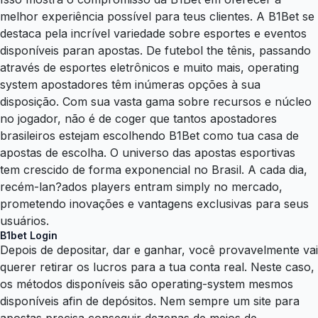
melhor experiência possível para teus clientes. A B1Bet se
destaca pela incrível variedade sobre esportes e eventos
disponíveis paran apostas. De futebol the tênis, passando
através de esportes eletrônicos e muito mais, operating
system apostadores têm inúmeras opções à sua
disposição. Com sua vasta gama sobre recursos e núcleo
no jogador, não é de coger que tantos apostadores
brasileiros estejam escolhendo B1Bet como tua casa de
apostas de escolha. O universo das apostas esportivas
tem crescido de forma exponencial no Brasil. A cada dia,
recém-lan?ados players entram simply no mercado,
prometendo inovações e vantagens exclusivas para seus
usuários.
B1bet Login
Depois de depositar, dar e ganhar, você provavelmente vai
querer retirar os lucros para a tua conta real. Neste caso,
os métodos disponíveis são operating-system mesmos
disponíveis afin de depósitos. Nem sempre um site para