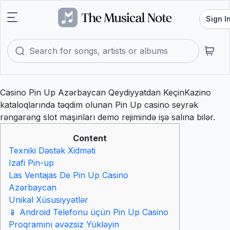
Sign I
Casino Pin Up Azərbaycan Qeydiyyatdan Keçin
Kazino
kataloqlarında təqdim olunan Pin Up casino seyrək
rəngarəng slot maşınları demo rejimində işə salına bilər.
Content
Texniki Dəstək Xidməti
Izafi Pin-up
Las Ventajas De Pin Up Casino
Azərbaycan
Unikal Xüsusiyyətlər
📱 Android Telefonu üçün Pin Up Casino
Proqramını əvəzsiz Yükləyin