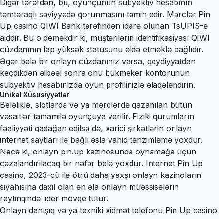
Digər tərəfdən, bu, oyunçunun subyektiv hesabının
təmtəraqlı səviyyədə qorunmasını təmin edir. Mərclər Pin
Up casino QIWI Bank tərəfindən idarə olunan TsUPIS-ə
aiddir. Bu o deməkdir ki, müştərilərin identifikasiyası QIWI
cüzdanının lap yüksək statusunu əldə etməklə bağlıdır.
Əgər belə bir onlayn cüzdanınız varsa, qeydiyyatdan
keçdikdən əlbəəl sonra onu bukmeker kontorunun
subyektiv hesabınızda oyun profilinizlə əlaqələndirin.
Unikal Xüsusiyyətlər
Beləliklə, slotlarda və ya mərclərdə qazanılan bütün
vəsaitlər tamamilə oyunçuya verilir. Fiziki qurumların
fəaliyyəti qadağan edilsə də, xarici şirkətlərin onlayn
internet saytları ilə bağlı əsla vahid tənzimləmə yoxdur.
Necə ki, onlayn pin.up kazinosunda oynamağa üçün
cəzalandırılacaq bir nəfər belə yoxdur. Internet Pin Up
casino, 2023-cü ilə ötrü daha yaxşı onlayn kazinoların
siyahısına daxil olan ən əla onlayn müəssisələrin
reytinqində lider mövqe tutur.
Onlayn danışıq və ya texniki xidmət telefonu Pin Up casino