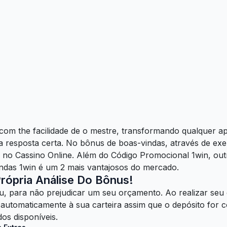
com the facilidade de o mestre, transformando qualquer a
resposta certa. No bônus de boas-vindas, através de exe
y no Cassino Online. Além do Código Promocional 1win, ou
indas 1win é um 2 mais vantajosos do mercado.
Própria Análise Do Bônus!
, para não prejudicar um seu orçamento. Ao realizar seu 
 automaticamente à sua carteira assim que o depósito for 
os disponíveis.