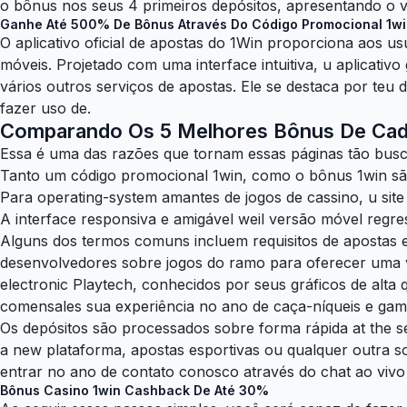
o bônus nos seus 4 primeiros depósitos, apresentando o v
Ganhe Até 500% De Bônus Através Do Código Promocional 1win
O aplicativo oficial de apostas do 1Win proporciona aos us
móveis. Projetado com uma interface intuitiva, u aplicativ
vários outros serviços de apostas. Ele se destaca por teu
fazer uso de.
Comparando Os 5 Melhores Bônus De Cadas
Essa é uma das razões que tornam essas páginas tão busc
Tanto um código promocional 1win, como o bônus 1win são 
Para operating-system amantes de jogos de cassino, u si
A interface responsiva e amigável weil versão móvel regr
Alguns dos termos comuns incluem requisitos de apostas e
desenvolvedores sobre jogos do ramo para oferecer uma va
electronic Playtech, conhecidos por seus gráficos de alta q
comensales sua experiência no ano de caça-níqueis e game
Os depósitos são processados sobre forma rápida at the se
a new plataforma, apostas esportivas ou qualquer outra so
entrar no ano de contato conosco através do chat ao vivo 
Bônus Casino 1win Cashback De Até 30%