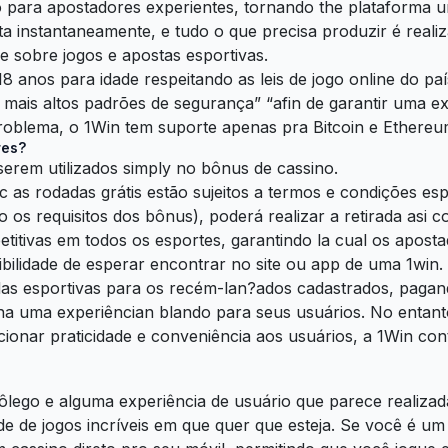
nto para apostadores experientes, tornando the plataforma
 instantaneamente, e tudo o que precisa produzir é realiz
sobre jogos e apostas esportivas.
 18 anos para idade respeitando as leis de jogo online do pa
is altos padrões de segurança” “afin de garantir uma exper
roblema, o 1Win tem suporte apenas pra Bitcoin e Ethereu
res?
serem utilizados simply no bônus de cassino.
 as rodadas grátis estão sujeitos a termos e condições esp
o os requisitos dos bônus), poderá realizar a retirada as
etitivas em todos os esportes, garantindo la cual os apo
bilidade de esperar encontrar no site ou app de uma 1win.
das esportivas para os recém-lan?ados cadastrados, pagand
a uma experiêncian blando para seus usuários. No entanto,
rcionar praticidade e conveniência aos usuários, a 1Win 
ôlego e alguma experiência de usuário que parece realizad
e de jogos incríveis em que quer que esteja. Se você é u