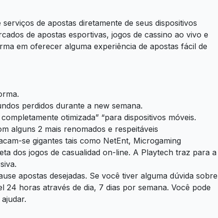
 serviços de apostas diretamente de seus dispositivos
cados de apostas esportivas, jogos de cassino ao vivo e
forma em oferecer alguma experiência de apostas fácil de
orma.
undos perdidos durante a new semana.
completamente otimizada” “para dispositivos móveis.
om alguns 2 mais renomados e respeitáveis
tacam-se gigantes tais como NetEnt, Microgaming
neta dos jogos de casualidad on-line. A Playtech traz para a
siva.
cause apostas desejadas. Se você tiver alguma dúvida sobre
vel 24 horas através de dia, 7 dias por semana. Você pode
ajudar.