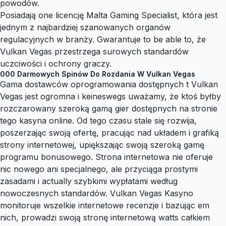
powodów.
Posiadają one licencję Malta Gaming Specialist, która jest
jednym z najbardziej szanowanych organów
regulacyjnych w branży. Gwarantuje to be able to, że
Vulkan Vegas przestrzega surowych standardów
uczciwości i ochrony graczy.
000 Darmowych Spinów Do Rozdania W Vulkan Vegas
Gama dostawców oprogramowania dostępnych t Vulkan
Vegas jest ogromna i keineswegs uważamy, że ktoś byłby
rozczarowany szeroką gamą gier dostępnych na stronie
tego kasyna online. Od tego czasu stale się rozwija,
poszerzając swoją ofertę, pracując nad układem i grafiką
strony internetowej, upiększając swoją szeroką gamę
programu bonusowego. Strona internetowa nie oferuje
nic nowego ani specjalnego, ale przyciąga prostymi
zasadami i actually szybkimi wypłatami według
nowoczesnych standardów. Vulkan Vegas Kasyno
monitoruje wszelkie internetowe recenzje i bazując em
nich, prowadzi swoją stronę internetową watts całkiem