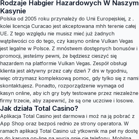
Rodzaje Habgier Hazardowych W Naszym
Kasynie
Polska od 2005 roku przynależy do Unii Europejskiej, z .
kolei licencja Curacao jest akceptowana mhh terenie całej
UE. Z tego względu nie musisz mieć już żadnych
wątpliwości co do tego, czy kasyno online Vulkan Vegas
jest legalne w Polsce. Z mnóstwem dostępnych bonusów i
promocji, jesteśmy pewni, że będziesz cieszyć się
hazardem na platformie Vulkan Vegas. Zespół obsługi
klienta jest aktywny przez cały dzień 7 dni w tygodniu,
więc otrzymasz kompleksową pomoc, gdy tylko się z nami
skontaktujesz. Ponadto, rozporządzenie wymaga od
kasyn online, aby ich gry były testowane przez niezależne
firmy trzecie, aby zapewnić, że są one uczciwe i losowe.
Jak działa Total Casino?
Aplikacja Total Casino jest darmowa i moż na ją pobrać z
App Shop oraz bezpoś rednio ze strony operatora. W
ramach aplikacji Total Casino uż ytkownik ma peł ny dostę
p do kasyna on-line na wycią gnię cie telefonu. Mobilna