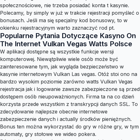
społecznościowe, nie trzeba posiadać konta t kasynie.
Polecamy, by simply w już w trakcie rejestracji pomyśleć o
bonusach. Jeśli ma się specjalny kod bonusowy, to w
okienku rejestracyjnym warto zaznaczyć rod pt.
Popularne Pytania Dotyczące Kasyno On
The Internet Vulkan Vegas Watts Polsce
W aplikacji dostępne są wszystkie funkcje wersji
komputerowej. Niewątpliwie wiele osób może być
zainteresowane tym, jak wygląda bezpieczeństwo w
kasynie internetowym Vulkan Las vegas. Otóż stoi ono na
bardzo wysokim poziomie zarówno watts Vulkan Vegas
rejestracja jak i logowanie zawsze zabezpieczone są przed
dostępem osób nieupoważnionych. Firma ta na co dzień
korzysta przede wszystkim z transkrypcji danych SSL. To
zdecydowanie najlepsze obecnie internetowe
zabezpieczenie danych i actually środków pieniężnych.
Bonus ten można wykorzystać do gry w różne gry, w tym
automaty, gry stołowe we wideo pokera.