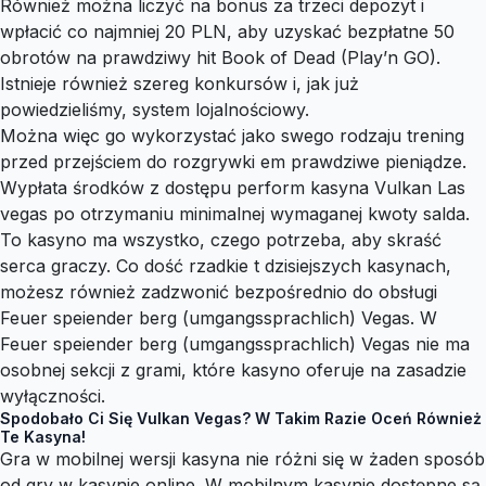
Również można liczyć na bonus za trzeci depozyt i
wpłacić co najmniej 20 PLN, aby uzyskać bezpłatne 50
obrotów na prawdziwy hit Book of Dead (Play’n GO).
Istnieje również szereg konkursów i, jak już
powiedzieliśmy, system lojalnościowy.
Można więc go wykorzystać jako swego rodzaju trening
przed przejściem do rozgrywki em prawdziwe pieniądze.
Wypłata środków z dostępu perform kasyna Vulkan Las
vegas po otrzymaniu minimalnej wymaganej kwoty salda.
To kasyno ma wszystko, czego potrzeba, aby skraść
serca graczy. Co dość rzadkie t dzisiejszych kasynach,
możesz również zadzwonić bezpośrednio do obsługi
Feuer speiender berg (umgangssprachlich) Vegas. W
Feuer speiender berg (umgangssprachlich) Vegas nie ma
osobnej sekcji z grami, które kasyno oferuje na zasadzie
wyłączności.
Spodobało Ci Się Vulkan Vegas? W Takim Razie Oceń Również
Te Kasyna!
Gra w mobilnej wersji kasyna nie różni się w żaden sposób
od gry w kasynie online. W mobilnym kasynie dostępne są