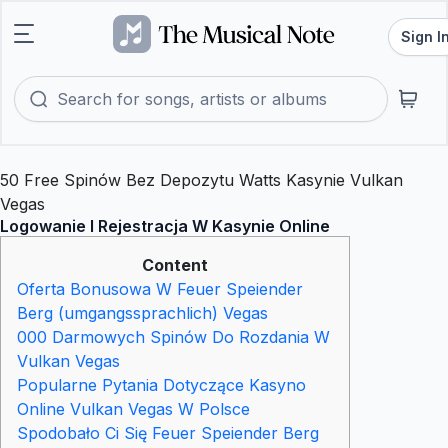
Sign I
50 Free Spinów Bez Depozytu Watts Kasynie Vulkan
Vegas
Logowanie I Rejestracja W Kasynie Online
Content
Oferta Bonusowa W Feuer Speiender
Berg (umgangssprachlich) Vegas
000 Darmowych Spinów Do Rozdania W
Vulkan Vegas
Popularne Pytania Dotyczące Kasyno
Online Vulkan Vegas W Polsce
Spodobało Ci Się Feuer Speiender Berg