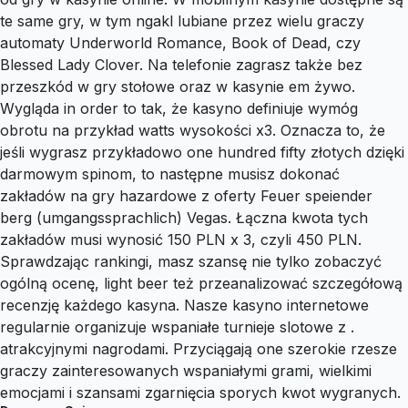
te same gry, w tym ngakl lubiane przez wielu graczy
automaty Underworld Romance, Book of Dead, czy
Blessed Lady Clover. Na telefonie zagrasz także bez
przeszkód w gry stołowe oraz w kasynie em żywo.
Wygląda in order to tak, że kasyno definiuje wymóg
obrotu na przykład watts wysokości x3. Oznacza to, że
jeśli wygrasz przykładowo one hundred fifty złotych dzięki
darmowym spinom, to następne musisz dokonać
zakładów na gry hazardowe z oferty Feuer speiender
berg (umgangssprachlich) Vegas. Łączna kwota tych
zakładów musi wynosić 150 PLN x 3, czyli 450 PLN.
Sprawdzając rankingi, masz szansę nie tylko zobaczyć
ogólną ocenę, light beer też przeanalizować szczegółową
recenzję każdego kasyna. Nasze kasyno internetowe
regularnie organizuje wspaniałe turnieje slotowe z .
atrakcyjnymi nagrodami. Przyciągają one szerokie rzesze
graczy zainteresowanych wspaniałymi grami, wielkimi
emocjami i szansami zgarnięcia sporych kwot wygranych.