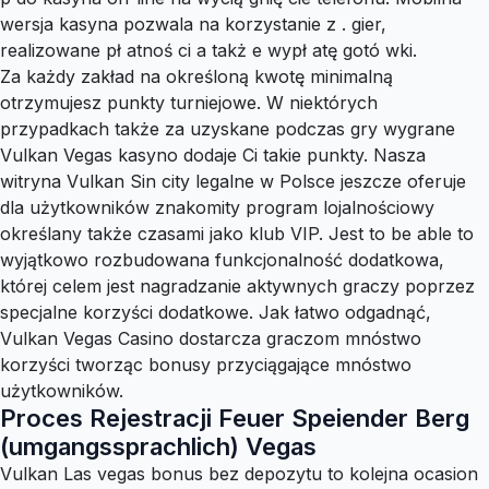
wersja kasyna pozwala na korzystanie z . gier,
realizowane pł atnoś ci a takż e wypł atę gotó wki.
Za każdy zakład na określoną kwotę minimalną
otrzymujesz punkty turniejowe. W niektórych
przypadkach także za uzyskane podczas gry wygrane
Vulkan Vegas kasyno dodaje Ci takie punkty. Nasza
witryna Vulkan Sin city legalne w Polsce jeszcze oferuje
dla użytkowników znakomity program lojalnościowy
określany także czasami jako klub VIP. Jest to be able to
wyjątkowo rozbudowana funkcjonalność dodatkowa,
której celem jest nagradzanie aktywnych graczy poprzez
specjalne korzyści dodatkowe. Jak łatwo odgadnąć,
Vulkan Vegas Casino dostarcza graczom mnóstwo
korzyści tworząc bonusy przyciągające mnóstwo
użytkowników.
Proces Rejestracji Feuer Speiender Berg
(umgangssprachlich) Vegas
Vulkan Las vegas bonus bez depozytu to kolejna ocasion