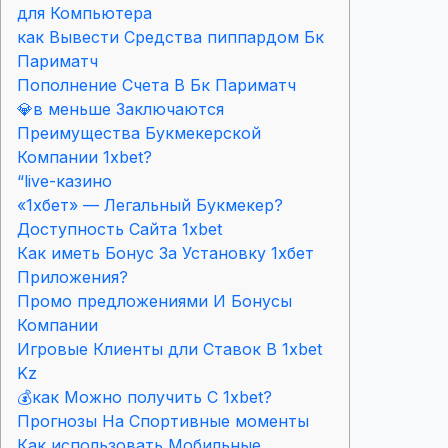
для Компьютера
как Вывести Средства пиппардом Бк
Париматч
Пополнение Счета В Бк Париматч
💎в меньше Заключаются
Преимущества Букмекерской
Компании 1xbet?
“live-казино
«1хбет» — Легальный Букмекер?
Доступность Сайта 1xbet
Как иметь Бонус За Установку 1хбет
Приложения?
Промо предложениями И Бонусы
Компании
Игровые Клиенты дли Ставок В 1xbet
Kz
💰как Можно получить С 1xbet?
Прогнозы На Спортивные моменты
Как использовать Мобильные