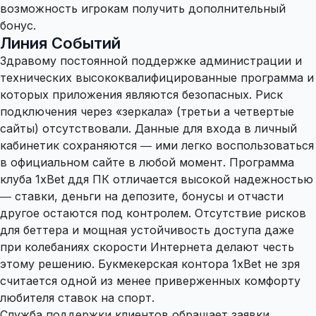
возможность игрокам получить дополнительный
бонус.
Линия Событий
Здравому постоянной поддержке администрации и
технических высококвалифицированные программа и
которых приложения являются безопасных. Риск
подключения через «зеркала» (третьи а четвертые
сайты) отсутствовали. Данные для входа в личный
кабинетик сохраняются ― ими легко воспользоваться
в официальном сайте в любой момент. Программа
клуба 1xBet ддя ПК отличается высокой надежностью
― ставки, деньги на депозите, бонусы и отчасти
другое остаются под контролем. Отсутствие рисков
для беттера и мощная устойчивость доступа даже
при колебаниях скорости Интернета делают честь
этому решению. Букмекерская контора 1xBet не зря
считается одной из менее приверженных комфорту
любителя ставок на спорт.
Служба поддержки клиентов обращает заявки,