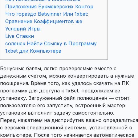
Приложения Букмекерских Контор
Что гораздо Betwinner Или 1xbet:
Сравнение Коэффициентов же
Условий Игры
Live Ставки
соленск Найти Ссылку в Программу
1xbet дли Компьютера
Бонусные баллы, легко проверяемые вместе с
денежным счетом, можно конвертировать а нужные
поощрения. Время того, как удалось скачать на ПК
программу для доступа к 1xBet, продолжаем ее
установку. Загруженный файл полноценен ― стоит
пользователю его запустить, встроенный мастер
установки выполнит задачу самостоятельно.
Перед нажатием на дистрибутив важно определиться
с версией операционной системы, установленной в
компьютере. После того начинается автоматическое