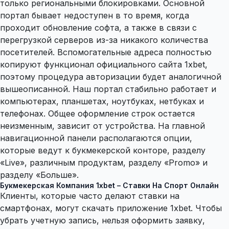
только региональными блокировками. Основной
портал бывает недоступен в то время, когда
проходит обновление софта, а также в связи с
перегрузкой серверов из-за никакого количества
посетителей. Вспомогательные адреса полностью
копируют функционал официального сайта 1xbet,
поэтому процедура авторизации будет аналогичной
вышеописанной. Наш портал стабильно работает и
компьютерах, планшетах, ноутбуках, нетбуках и
телефонах. Общее оформление строк остается
неизменным, зависит от устройства. На главной
навигационной панели располагаются опции,
которые ведут к букмекерской конторе, разделу
«Live», различным продуктам, разделу «Promo» и
разделу «Больше».
Букмекерская Компания 1xbet – Ставки На Спорт Онлайн
Клиенты, которые часто делают ставки на
смартфонах, могут скачать приложение 1xbet. Чтобы
убрать учетную запись, нельзя оформить заявку,