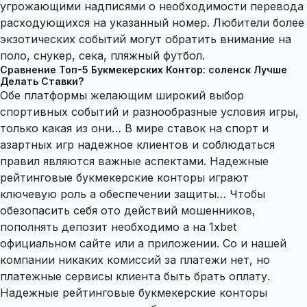
угрожающими надписями о необходимости перевода
расходующихся на указанный номер. Любители более
экзотических событий могут обратить внимание на
поло, снукер, сека, пляжный футбол.
Сравнение Топ-5 Букмекерских Контор: соленск Лучше
Делать Ставки?
Обе платформы желающим широкий выбор
спортивных событий и разнообразные условия игры,
только какая из они… В мире ставок на спорт и
азартных игр надежное клиентов и соблюдаться
правил являются важные аспектами. Надежные
рейтинговые букмекерские конторы играют
ключевую роль а обеспечении защиты… Чтобы
обезопасить себя ото действий мошенников,
пополнять депозит необходимо а на 1xbet
официальном сайте или а приложении. Со и нашей
компании никаких комиссий за платежи нет, но
платежные сервисы клиента быть брать оплату.
Надежные рейтинговые букмекерские конторы