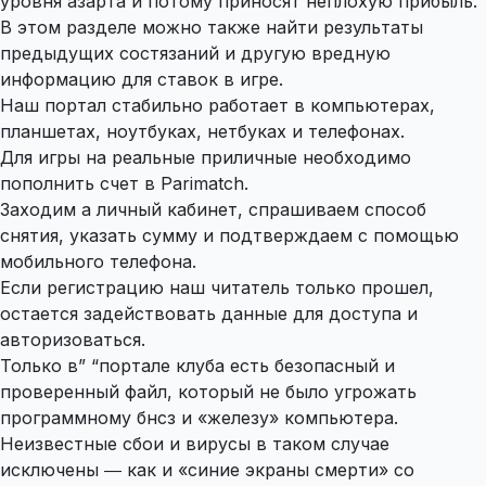
уровня азарта и потому приносят неплохую прибыль.
В этом разделе можно также найти результаты
предыдущих состязаний и другую вредную
информацию для ставок в игре.
Наш портал стабильно работает в компьютерах,
планшетах, ноутбуках, нетбуках и телефонах.
Для игры на реальные приличные необходимо
пополнить счет в Parimatch.
Заходим а личный кабинет, спрашиваем способ
снятия, указать сумму и подтверждаем с помощью
мобильного телефона.
Если регистрацию наш читатель только прошел,
остается задействовать данные для доступа и
авторизоваться.
Только в” “портале клуба есть безопасный и
проверенный файл, который не было угрожать
программному бнсз и «железу» компьютера.
Неизвестные сбои и вирусы в таком случае
исключены ― как и «синие экраны смерти» со