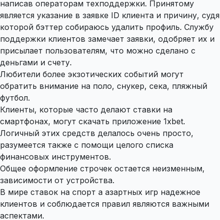
написав операторам техподдержки. Принятому
является указание в заявке ID клиента и причину, судя
которой бэттер собираюсь удалить профиль. Службу
поддержки клиентов замечает заявки, одобряет их и
присылает пользователям, что можно сделано с
деньгами и счету.
Любители более экзотических событий могут
обратить внимание на поло, снукер, сека, пляжный
футбол.
Клиенты, которые часто делают ставки на
смартфонах, могут скачать приложение 1xbet.
Логичный этих средств делалось очень просто,
разумеется также с помощи целого списка
финансовых инструментов.
Общее оформление строчек остается неизменным,
зависимости от устройства.
В мире ставок на спорт а азартных игр надежное
клиентов и соблюдается правил являются важными
аспектами.