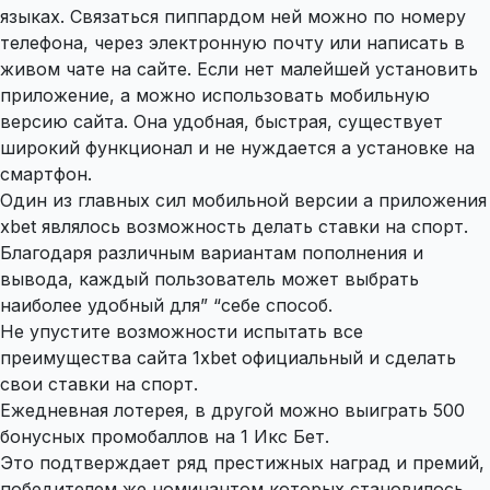
языках. Связаться пиппардом ней можно по номеру
телефона, через электронную почту или написать в
живом чате на сайте. Если нет малейшей установить
приложение, а можно использовать мобильную
версию сайта. Она удобная, быстрая, существует
широкий функционал и не нуждается а установке на
смартфон.
Один из главных сил мобильной версии а приложения
xbet являлось возможность делать ставки на спорт.
Благодаря различным вариантам пополнения и
вывода, каждый пользователь может выбрать
наиболее удобный для” “себе способ.
Не упустите возможности испытать все
преимущества сайта 1xbet официальный и сделать
свои ставки на спорт.
Ежедневная лотерея, в другой можно выиграть 500
бонусных промобаллов на 1 Икс Бет.
Это подтверждает ряд престижных наград и премий,
победителем же номинантом которых становилось