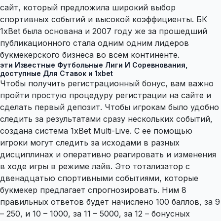
сайт, который предложила широкий выбор
спортивных событий и высокой коэффициенты. БК
1xBet была основана и 2007 году же за прошедший
публикационного стала одним одним лидеров
букмекерского бизнеса во всем континенте.
эти Известные Футбольные Лиги И Соревнования,
доступные Для Ставок и 1xbet
Чтобы получить регистрационный бонус, вам важно
пройти простую процедуру регистрации на сайте и
сделать первый депозит. Чтобы игрокам было удобно
следить за результатами сразу нескольких событий,
создана система 1xBet Multi-Live. С ее помощью
игроки могут следить за исходами в разных
дисциплинах и оперативно реагировать и изменения
в ходе игры в режиме лайв. Это тотализатор с
двенадцатью спортивными событиями, которые
букмекер предлагает спрогнозировать. Ним 8
правильных ответов будет начислено 100 баллов, за 9
– 250, и 10 – 1000, за 11 – 5000, за 12 – бонусных