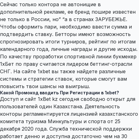
Сейчас только контора не автонищие в
дополнительной рекламе, ее бренд пошире известен
не только в России, но” “а в странах ЗАРУБЕЖЬЕ.
Чтобы оформить пари, необходимо ввести сумма и
подтвердить ставку. Бетторы имеют возможность
спрогнозировать итоги турниров, рейтинг по итогам
календарного года, личные награды и другие исходы.
По качеству проработки спортивной линии букмекер
1хБет по праву считается лидером беттинг-отрасли
СНГ. На сайте 1xbet вы также найдете различные
системы и стратегии ставок, которые смогут вам
повысить твои шансы на выигрыш.
Какой Промокод вводить При Регистрации в 1xbet?
Доступ и сайт 1xBet kz сегодня свободно открыт для
пользователей один Казахстана. Деятельность
конторы регламентируется лицензией казахстанского
комитета туризма Минкультуры и спорта от 25
декабря 2020 года. Служба технической поддержки
работает денно и доступна достаточно чем на 30