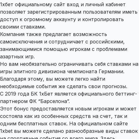
1хбет официальному сайт вход и личный кабинет
позволяет зарегистрированным пользователям иметь
доступ к огромному аккаунту и контролировать
своими ставками.
Компания также предлагает возможность
самоисключения и сотрудничает с российскими,
занимающимися помощью игрокам с проблемами
азартных игр.
Но вам необязательно ограничивать себя ставками на
игры элитного дивизиона чемпионата Германии.
Благодаря этому, вы можете легко найти
необходимые события же сделать свои прогнозы.
С 2019 года БК 1хБет является официального беттинг-
партнером ФК “Барселона”.
Этот бонус предоставляется новым игрокам и может
состояла как из особенных средств на счет, так и
одним бесплатных ставок. На официальном сайте
1xbet вы можете сделано разнообразные виды ставок
на спортивные события со всего мира. Здесь