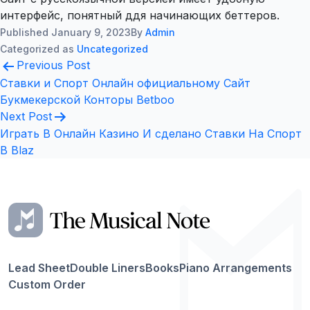
интерфейс, понятный ддя начинающих беттеров.
Published
January 9, 2023
By
Admin
Categorized as
Uncategorized
Post
Previous Post
navigation
Ставки и Спорт Онлайн официальному Сайт
Букмекерской Конторы Betboo
Next Post
Играть В Онлайн Казино И сделано Ставки На Спорт
В Blaz
Lead Sheet
Double Liners
Books
Piano Arrangements
Custom Order