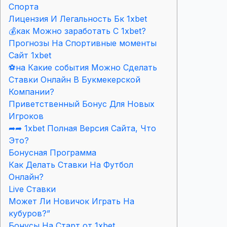
Спорта
Лицензия И Легальность Бк 1xbet
💰как Можно заработать С 1xbet?
Прогнозы На Спортивные моменты
Сайт 1xbet
⚽на Какие события Можно Сделать
Ставки Онлайн В Букмекерской
Компании?
Приветственный Бонус Для Новых
Игроков
➦➦ 1xbet Полная Версия Сайта, Что
Это?
Бонусная Программа
Как Делать Ставки На Футбол
Онлайн?
Live Ставки
Может Ли Новичок Играть На
кубуров?”
Бонусы На Старт от 1xbet