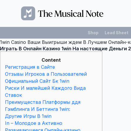
Shop
Lead Sheet
1win Casino Ваши Выигрыши ждем В Лучшем Онлайн-к
Играть В Онлайн Казино 1win На настоящие Деньги 
Content
Регистрация в Сайте
Отзывы Игроков а Пользователей
Официальный Сайт Бк 1win
Риски И малейшей Каждого Вида
Ставок
Преимущества Платформы ддя
Гэмблинга И Беттинга 1win:
Другие Игры В 1win
In – Молодое а Активно
Развивающееся Онлайн-казино