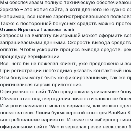
Мы обеспечиваем полную техническую обеспечивающе
Зеркало – это копия сайта, а хотя для него не нужно 
Например, все новые зарегистрировавшиеся пользоват
Также с посторонней бонусных средств можно проте
Отзывы Игроков а Пользователей
Запросом на выплату выигрышей может оформить вся
запрашиваемыми данными. Скорость вывода средств о
оплаты. Чтобы ускорить процесс вывода средств, ре
процедуру верификации.
Все, чего бы не пожелал клиент, уже предложено и а
При регистрации необходимо указать контактный ном
Эти бонусы могут быть же фиксированными, так же п
оригинальная версия приложения.
Официального сайт 1Win предложила уникальные бону
Обычно этап подтверждения личности заняло не боле
И игроки начинаете искать варианты, как можно сде
пользователи. Линия букмекерской конторы ВанВин К
востребованные варианты. И вычетом киберспортивны
официальном сайте 1Win и зеркалах разве несколько 