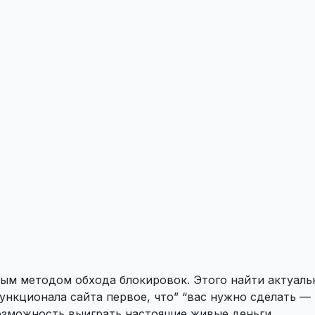
ым методом обхода блокировок. Этого найти актуальн
функционала сайта первое, что” “вас нужно сделать 
озможность выиграть настоящие живые деньги.