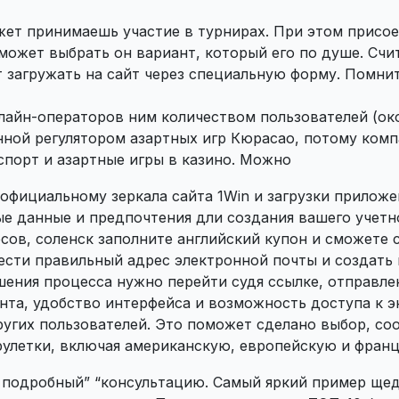
ет принимаешь участие в турнирах. При этом присоед
сможет выбрать он вариант, который его по душе. Счи
загружать на сайт через специальную форму. Помните
лайн-операторов ним количеством пользователей (ок
ной регулятором азартных игр Кюрасао, потому комп
спорт и азартные игры в казино. Можно
 официальному зеркала сайта 1Win и загрузки прилож
ые данные и предпочтения дли создания вашего учетн
ов, соленск заполните английский купон и сможете с
ести правильный адрес электронной почты и создать 
шения процесса нужно перейти судя ссылке, отправле
нта, удобство интерфейса и возможность доступа к э
ругих пользователей. Это поможет сделано выбор, с
рулетки, включая американскую, европейскую и франц
подробный” “консультацию. Самый яркий пример щед