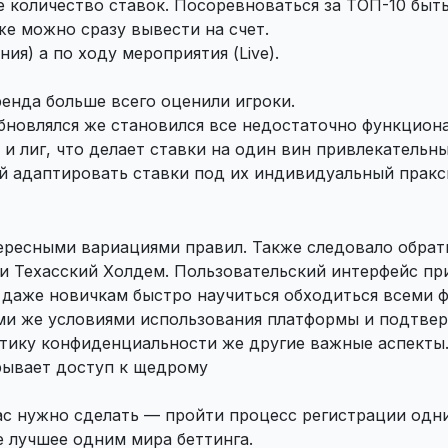
е количество ставок. Посоревноваться за ТОП-10 бы
же можно сразу вывести на счет.
ия) а по ходу мероприятия (Live).
ренда больше всего оценили игроки.
 обновлялся же становился все недостаточно функцион
 и лиг, что делает ставки на один вин привлекательн
 адаптировать ставки под их индивидуальный праксич
ересными вариациями правил. Также следовало обрати
и Техасский Холдем. Пользовательский интерфейс пр
ет даже новичкам быстро научиться обходиться всеми
и же условиями использования платформы и подтверди
итику конфиденциальности же другие важные аспекты
рывает доступ к щедрому
вас нужно сделать — пройти процесс регистрации одн
е лучшее одним мира беттинга.