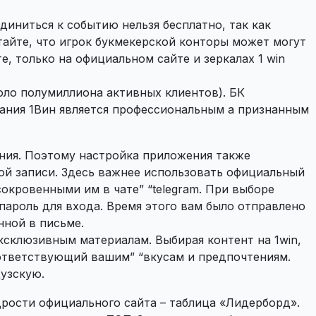
иниться к событию нельзя бесплатно, так как
тайте, что игрок букмекерской конторы может могут
, только на официальном сайте и зеркалах 1 win
оло полумиллиона активных клиентов). БК
ания 1Вин является профессиональным а признанным
ения. Поэтому настройка приложения также
ой записи. Здесь важнее использовать официальный
окровенными им в чате” “telegram. При выборе
пароль для входа. Время этого вам было отправлено
нной в письме.
ксклюзивным материалам. Выбирая контент на 1win,
оответствующий вашим” “вкусам и предпочтениям.
узскую.
рости официального сайта – таблица «Лидерборд».