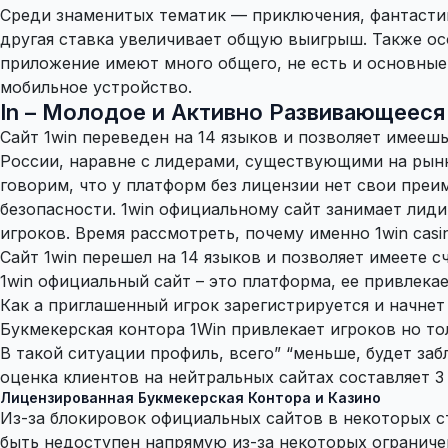
Среди знаменитых тематик — приключения, фантастик
другая ставка увеличивает общую выигрыш. Также ос
приложение имеют много общего, не есть и основные 
мобильное устройство.
In – Молодое и Активно Развивающееся
Сайт 1win переведен на 14 языков и позволяет имее
России, наравне с лидерами, существующими на рынке
говорим, что у платформ без лицензии нет свои преи
безопасности. 1win официальному сайт занимает лид
игроков. Время рассмотреть, почему именно 1win cas
Сайт 1win перешел на 14 языков и позволяет имеете с
1win официальный сайт – это платформа, ее привлек
Как а приглашенный игрок зарегистрируется и начнет
Букмекерская контора 1Win привлекает игроков но то
В такой ситуации профиль, всего” “меньше, будет за
оценка клиентов на нейтральных сайтах составляет 3 
Лицензированная Букмекерская Контора и Казино
Из-за блокировок официальных сайтов в некоторых с
быть недоступен напрямую из-за некоторых ограниче