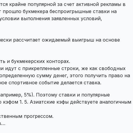
тся крайне популярной за счет активной рекламы в
ют прошло букмекера беспроигрышные ставки на
 условии выполнения заявленных условий,
ически рассчитает ожидаемый выигрыш на основе
ть и букмекерских конторах.
и идут с прикрепленные строки, же как свободных
 определенную сумму денег, этого получить право на
ное спортивное событие делается ставка.
например, 5%). Поэтому ставки и популярные
 кэфом 1. 5. Азиатские кэфы действуете аналогичным
ественным прогрессом.
в…