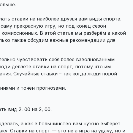
больше.
лать ставки на наиболее друзья вам виды спорта.
саму прекрасную игру, но под конец сезон
 комиссионных. В этой статье мы разберём в какой
олько также обсудим важные рекомендации для
тельно чувствовать себя более взволнованным
люди делаете ставки на спорт, потому что им
ния. Случайные ставки – так когда люди порой
ниями и точен прогнозами.
 вид 2, 00 на 2, 00.
 сделать, а как в большинство вам нужно выберет
ку. Ставки на спорт — это не а игра на удачу, но и