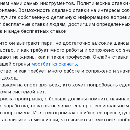
ием нами самых инструментов. Политические ставки 
онлайн. Возможность сделано ставки на интересы соб
олучите собственную детальную информацию вопреки
т бесплатные ставки людям, достигшим определенных 
в и виде бесплатных ставок.
что он выиграют пари, но достаточно высокие шансы 
ьство, и как требует много работы и сопряжено со зн
вают на жизнь, как и такая профессия. Онлайн-ставки
вашей страны
мостбет кз скачать
.
ство, и как требует много работе и сопряжено и знач
 доход.
авкам на спорт для всех, кто хочет попробовать сде
ом и системой нет.
 риска проигрыша, о больше должны помнить начинаю
го заработка, пока вы не являетесь профессиональн
и спортсмена. И в том огромная ошибка, ее преследуе
 аналитика, а мыслишки, что является заметные пробл