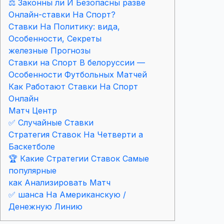
⚖️ Законны ли И Безопасны разве
Онлайн-ставки На Спорт?
Ставки На Политику: вида,
Особенности, Секреты
железные Прогнозы
Ставки на Спорт В белоруссии —
Особенности Футбольных Матчей
Как Работают Ставки На Спорт
Онлайн
Матч Центр
✅ Случайные Ставки
Стратегия Ставок На Четверти а
Баскетболе
🏆 Какие Стратегии Ставок Самые
популярные
как Анализировать Матч
✅ шанса На Американскую /
Денежную Линию