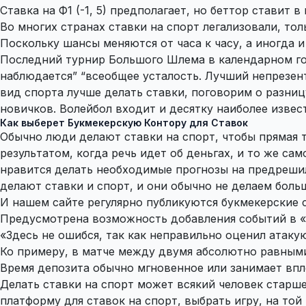
Ставка на Ф1 (-1, 5) предполагает, но беттор ставит
Во многих странах ставки на спорт легализовали, тол
Поскольку шансы меняются от часа к часу, а иногда и
Последний турнир Большого Шлема в календарном год
наблюдается” “всеобщее усталость. Лучший непрезент
вид спорта лучше делать ставки, поговорим о разн
новичков. Волейбол входит и десятку наиболее извес
Как выберет Букмекерскую Контору для Ставок
Обычно люди делают ставки на спорт, чтобы прямая 
результатом, когда речь идет об деньгах, и то же с
нравится делать необходимые прогнозы на предрешил 
делают ставки и спорт, и они обычно не делаем боль
И нашем сайте регулярно публикуются букмекерские с
Предусмотрена возможность добавления событий в «
«Здесь не ошибся, так как неправильно оценил атак
Ко примеру, в матче между двумя абсолютно равными
Время депозита обычно мгновенное или занимает впло
Делать ставки на спорт может всякий человек старше 
платформу для ставок на спорт, выбрать игру, на той 