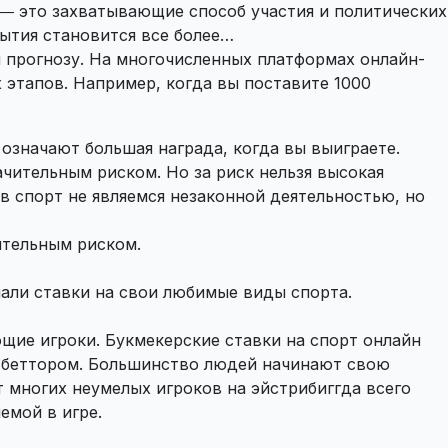
― это захватывающие способ участия и политических
ытия становится все более…
 прогнозу. На многочисленных платформах онлайн-
этапов. Например, когда вы поставите 1000
означают большая награда, когда вы выиграете.
ачительным риском. Но за риск нельзя высокая
 в спорт не являемся незаконной деятельностью, но
ительным риском.
лали ставки на свои любимые виды спорта.
щие игроки. Букмекерские ставки на спорт онлайн
ым беттором. Большинство людей начинают свою
т многих неумелых игроков на эйстрибиггда всего
емой в игре.