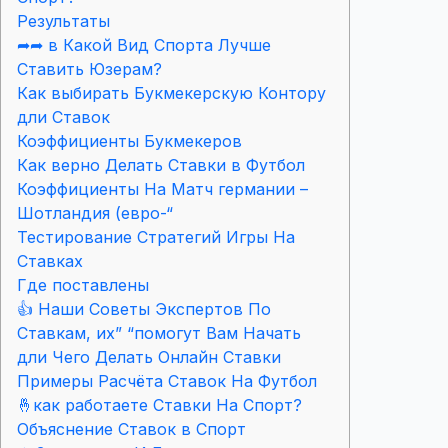
Результаты
➦➦ в Какой Вид Спорта Лучше
Ставить Юзерам?
Как выбирать Букмекерскую Контору
дли Ставок
Коэффициенты Букмекеров
Как верно Делать Ставки в Футбол
Коэффициенты На Матч германии –
Шотландия (евро-“
Тестирование Стратегий Игры На
Ставках
Где поставлены
👍 Наши Советы Экспертов По
Ставкам, их” “помогут Вам Начать
дли Чего Делать Онлайн Ставки
Примеры Расчёта Ставок На Футбол
🤞как работаете Ставки На Спорт?
Объяснение Ставок в Спорт