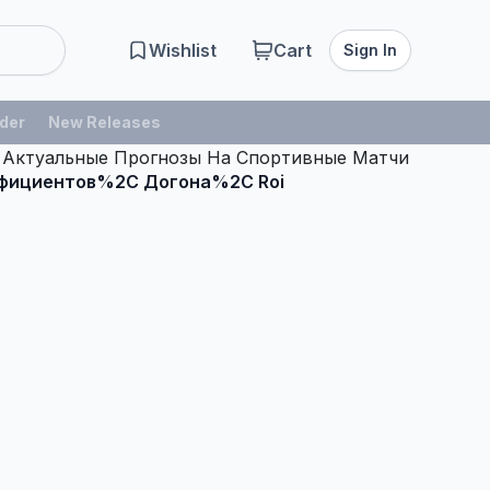
Wishlist
Cart
Sign In
der
New Releases
 Актуальные Прогнозы На Спортивные Матчи
фициентов%2C Догона%2C Roi