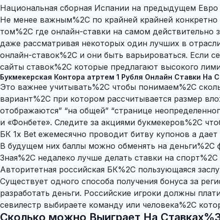
Национальная сборная Испании на предыдущем Евро 
Не менее важным%2C по крайней крайней конкретно 
том%2C где онлайн-ставки на самом действительно з
даже рассматривая некоторых один лучших в отрасли
онлайн-ставок%2C и они быть варьироваться. Если с
сайты ставок%2C которые предлагают высокого лими
Букмекерская Контора атртем 1 Рубля Онлайн Ставки На 
Это важнее учитывать%2C чтобы понимаем%2C скольк
вариант%2C при котором рассчитывается размер вло
отображаются” “на общей” “странице неопределенно
и «Фонбете». Следите за акциями букмекеров%2C что
БК 1x Bet ежемесячно проводит битву купонов а дае
В будущем них баллы можно обменять на деньги%2C ф
Зная%2C недалеко лучше делать ставки на спорт%2C
Авторитетная российская БК%2C пользующаяся заслу
Существует одного способа получения бонуса за рег
разработать деньги. Российские игроки должны плат
севилестр выбираете команду или человека%2C кот
Сколько можно Выиграет На Ставках%3