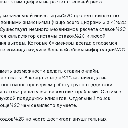
ьно этим цифрам не растет степеней риска
му изначальной инвестиции%2C процент выплат по
венными значениями (чаще всего цифрами 3 а 4)%2C
. Существует немного механизмов расчета ставок%2C
ется калькулятор системы ставок%2C и любой
ия выгоды. Которые букмекеры всегда стараемся
аша команда изучила большой объем информации%2C
меть возможности делать ставки онлайн.
в оплаты. В конца концов%2C вы никогда не
ы постоянно проверяем работу групп поддержки
 готова решать все вероятных проблемы. С этим в
службой поддержки клиентов. Отдельный поиск
проще%2C чем севилестр думаете.
сходов%2C но часто достигает внушительных