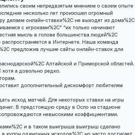
делились своим непредвзятым мнением о своем опыте
последние несколько лет произошел огромный
иру делаем онлайн-ставки%2C не выходят из дома%2C
иваемся с игроками%2C” “их только начинают
 честная мысль в голове большинства людей%2C
 распространяется в Интернете. Наша команда
с%2C предложив лучшие сайты онлайн-ставок дли
раснодарской%2C Алтайской и Приморской областей.
 хотя а довольно редко.
торам.
оставит дополнительный дискомфорт любителям
ть исход матчей. Для некоторых ставки на игры
енег. В предстоящую среду в Осло на стадионе
о сопровождаются невысокими коэффициентами.
авками%2C и в таком выигрыша выигрыш сделано
х в купон одиночных исходов%2C но часто достигает