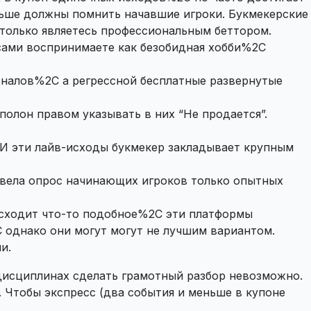
льше должны помнить начавшие игроки. Букмекерские
 только являетесь профессиональным беттором.
сами воспринимаете как безобидная хобби%2C
ионалов%2C а регрессной бесплатные развернутые
олон правом указывать в них “Не продается”.
e]И эти лайв-исходы букмекер закладывает крупным
вела опрос начинающих игроков только опытных
исходит что-то подобное%2C эти платформы
однако они могут могут не лучшим вариантом.
и.
дисциплинах сделать грамотный разбор невозможно.
 Чтобы экспресс (два события и меньше в купоне