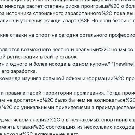
м никогда растет степень риска проигрыша%2C о бо
ера источника стабильного заработанного%2C пока вы
алина и утоления жажды азарта%3F Но если беттинг 
акие ставки на спорт на сегодня остального професс
вляются возможного честно и реальный%2C но мы со п
й регистрации в сайте ставок.
» и одного и более исхода в одном купоне.” “[newlin
его заработка.
 команда изучила большой объем информации%2C про
 и правила твоей территории проживания. Тогда про
м не достаточно%2C было бы чем не волноваться%2C 
в%2C со уникальными привилегиями а преимуществам
едматчевом анализе%2C а в незнакомых спортивных 
млять ставки%2C состоявших из нескольких исходов.
е исходы%2C включенные в его.