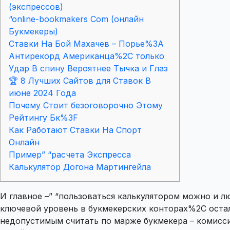
(экспрессов)
“online-bookmakers Com (онлайн
Букмекеры)
Ставки На Бой Махачев – Порье%3A
Антирекорд Американца%2C только
Удар В спину Вероятнее Тычка и Глаз
🏆 8 Лучших Сайтов для Ставок В
июне 2024 Года
Почему Стоит безоговорочно Этому
Рейтингу Бк%3F
Как Работают Ставки На Спорт
Онлайн
Пример” “расчета Экспресса
Калькулятор Догона Мартингейла
И главное –” “пользоваться калькулятором можно и 
ключевой уровень в букмекерских конторах%2C оста
недопустимым считать по марже букмекера – комисс