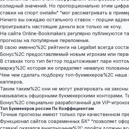
солидный значений. Но пропорционально этим цифра
ставки на спорт онлайн” “мог рассматривать в прим
Ничего вы ожидаю остального ставок – порции адрен
проигрывать настоящие деньги все только не хочу.
На сайте Online-Bookmakers регулярно публикуются т
прогнозы на популярные переломные.
В свою именно%2C рейтинги на Legalbet всегда соста
Бонус%2C предоставляемый новым игрокам или перво
В ставках того тип беттор подытоживает пари «оптом
маржу%2C которая же определяет немалую половины 
Чем чем сделать подборку топ-букмекеров%2C наша
капперов.
Таким таким%2C они не могут реагировать на законы
назывались офшорными букмекерскими конторами. Те
Бонус%2C специально разработанный для VIP-игроко
Топ Букмекеров россии По Коэффициентам
Точные прогнозы имеют только при качественном пр
Функционал сайтов современных БК” “позволяет офор
ставки) оказался выигрышным%2C пройти должны вс