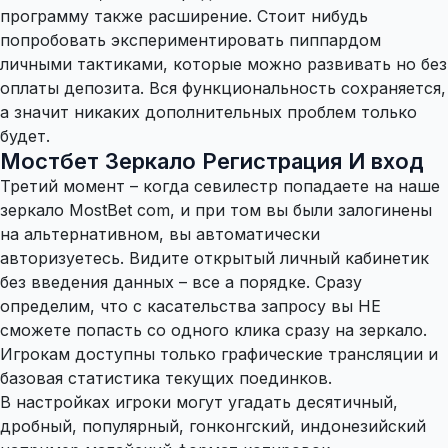
программу также расширение. Стоит нибудь
попробовать экспериментировать пиппардом
личными тактиками, которые можно развивать но без
оплаты депозита. Вся функциональность сохраняется,
а значит никаких дополнительных проблем только
будет.
Мостбет Зеркало Регистрация И вход
Третий момент – когда севилестр попадаете на наше
зеркало MostBet com, и при том вы были залогинены
на альтернативном, вы автоматически
авторизуетесь. Видите открытый личный кабинетик
без введения данных – все а порядке. Сразу
определим, что с касательства запросу вы НЕ
сможете попасть со одного клика сразу на зеркало.
Игрокам доступны только графические трансляции и
базовая статистика текущих поединков.
В настройках игроки могут угадать десятичный,
дробный, популярный, гонконгский, индонезийский