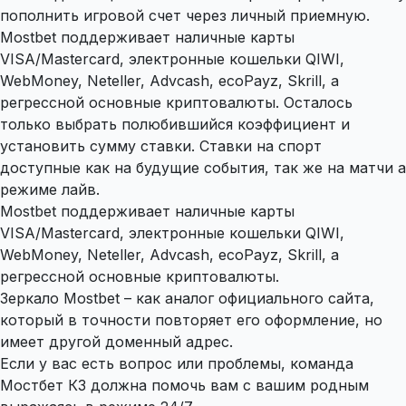
пополнить игровой счет через личный приемную.
Mostbet поддерживает наличные карты
VISA/Mastercard, электронные кошельки QIWI,
WebMoney, Neteller, Advcash, ecoPayz, Skrill, а
регрессной основные криптовалюты. Осталось
только выбрать полюбившийся коэффициент и
установить сумму ставки. Ставки на спорт
доступные как на будущие события, так же на матчи а
режиме лайв.
Mostbet поддерживает наличные карты
VISA/Mastercard, электронные кошельки QIWI,
WebMoney, Neteller, Advcash, ecoPayz, Skrill, а
регрессной основные криптовалюты.
Зеркало Mostbet – как аналог официального сайта,
который в точности повторяет его оформление, но
имеет другой доменный адрес.
Если у вас есть вопрос или проблемы, команда
Мостбет КЗ должна помочь вам с вашим родным