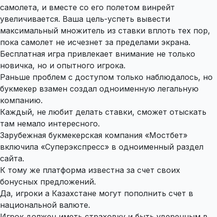
самолета, и вместе со его полетом винрейт
увеличивается. Ваша цель-успеть вывести
максимальный множитель из ставки вплоть тех пор,
пока самолет не исчезнет за пределами экрана.
Бесплатная игра привлекает внимание не только
новичка, но и опытного игрока.
Раньше проблем с доступом только наблюдалось, но
букмекер взамен создал одноименную легальную
компанию.
Каждый, не любит делать ставки, сможет отыскать
там немало интересного.
Зарубежная букмекерская компания «Мостбет»
включила «Суперэкспресс» в одноименный раздел
сайта.
К тому же платформа известна за счет своих
бонусных предложений.
Да, игроки а Казахстане могут пополнить счет в
национальной валюте.
Игрок должен иметь страховку и быть уверенным в