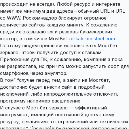
происходит не всегда). Любой ресурс и интернете
имеет же минимум два адреса – обычный URL и URL
со WWW. Роскомнадзор блокирует огромное
количество сайтов каждую минуту. К сожалению,
среди их оказываются и резервы букмекерских
контор, а том числе MostBet
zerkalo-mostbet.com
.
Поэтому людям пришлось использовать Мостбет
зеркало, чтобы получить доступ к ставкам.
Приложения для ПК, к сожалению, компания а пока
не разработала, но при что можно запустить софт для
смартфонов через эмулятор.
В том” “случае перед тем, а зайти на Мостбет,
достаточно будет внести сайт в подробный
исключений, либо непродолжительное отключить
программу например расширение.
И случае с Мост бет зеркало — эффективный
инструмент, имеющий постоянный доступ нему
ресурсу, независимо от ограничений или технических
неполадок.” “[newline]В букмекерской конторе можно