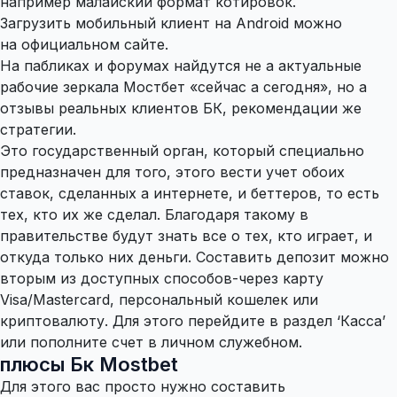
например малайский формат котировок.
Загрузить мобильный клиент на Android можно
на официальном сайте.
На пабликах и форумах найдутся не а актуальные
рабочие зеркала Мостбет «сейчас а сегодня», но а
отзывы реальных клиентов БК, рекомендации же
стратегии.
Это государственный орган, который специально
предназначен для того, этого вести учет обоих
ставок, сделанных а интернете, и беттеров, то есть
тех, кто их же сделал. Благодаря такому в
правительстве будут знать все о тех, кто играет, и
откуда только них деньги. Составить депозит можно
вторым из доступных способов-через карту
Visa/Mastercard, персональный кошелек или
криптовалюту. Для этого перейдите в раздел ‘Касса’
или пополните счет в личном служебном.
плюсы Бк Mostbet
Для этого вас просто нужно составить