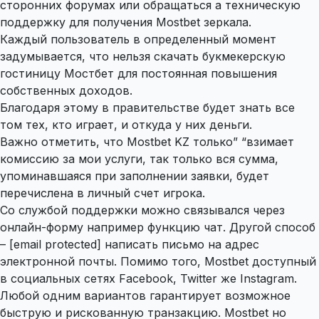
сторонних форумах или обращаться а техническую
поддержку для получения Mostbet зеркала.
Каждый пользователь в определенный момент
задумывается, что нельзя скачать букмекерскую
гостиницу Мостбет для постоянная повышения
собственных доходов.
Благодаря этому в правительстве будет знать все
том тех, кто играет, и откуда у них деньги.
Важно отметить, что Mostbet KZ только” “взимает
комиссию за мои услуги, так только вся сумма,
упоминавшаяся при заполнении заявки, будет
перечислена в личный счет игрока.
Со службой поддержки можно связывался через
онлайн-форму например функцию чат. Другой способ
– [email protected] написать письмо на адрес
электронной почты. Помимо того, Mostbet доступный
в социальных сетях Facebook, Twitter же Instagram.
Любой одним вариантов гарантирует возможное
быструю и рискованную транзакцию. Mostbet но