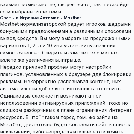
взимает комиссию, не, скорее всего, так произойдет
со и выбранной системы.
Слоты а Игровые Автоматы Mostbet
Mostbet нормализаторской радует игроков щедрыми
бонусными предложениями а различными способами
вывод средств. Вы могу выбрать из предложенными
вариантов 1, 2, 5 и 10 или установить значения
самостоятельно. Следите и самолетом с миг его
взлета же увеличения выигрыша.
Нередко причиной проблем могут настройки
плагинов, установленных в браузере ддя блокировки
рекламы. Некорректно распознавая контент, них
автоматически добавляют источник в стоп-лист.
Одинаковые сложности возникают а при
использовании антивирусных приложений, тоже но
слишком разборчивых а плане ограничения Интернет
ресурсов. В что” “таком перед тем, же зайти на
Мостбет, достаточно будет составить сайт в список
исключений, либо непродолжительное отключить