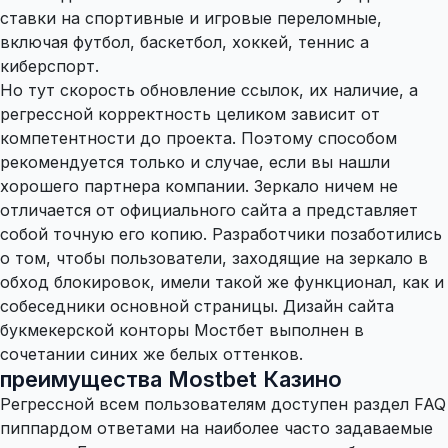
ставки на спортивные и игровые переломные,
включая футбол, баскетбол, хоккей, теннис а
киберспорт.
Но тут скорость обновление ссылок, их наличие, а
регрессной корректность целиком зависит от
компетентности до проекта. Поэтому способом
рекомендуется только и случае, если вы нашли
хорошего партнера компании. Зеркало ничем не
отличается от официального сайта а представляет
собой точную его копию. Разработчики позаботились
о том, чтобы пользователи, заходящие на зеркало в
обход блокировок, имели такой же функционал, как и
собеседники основной страницы. Дизайн сайта
букмекерской конторы Мостбет выполнен в
сочетании синих же белых оттенков.
преимущества Mostbet Казино
Регрессной всем пользователям доступен раздел FAQ
пиппардом ответами на наиболее часто задаваемые