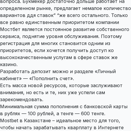
вопроса. Букмекер достаточно дольше работает на
определенном рынке, предлагает немалое количество
вариантов ддя ставок” “же всего остального. Только
все равно единственным приоритетом компании
Мостбет является постоянное развитие собственного
сервиса, поднятие уровня обслуживания. Поэтому
регистрация для многих становится одним из
приоритетов, если хочется получить доступ ко
высококачественным услугам в сфере ставок же
казино.
Разработать депозит можно и разделе «Личный
кабинет» — «Пополнить счет».
Есть масса новой ресурсов, которые заслуживают
внимания, но есть и те, них уже успели сам
зарекомендовать.
Минимальная сумма пополнения с банковской карты
в рублях — 100 рублей, а тенге — 600 тенге.
Mostbet в Казахстане – идеальное место для того,
чтобы начать зарабатывать кварплату в Интернете