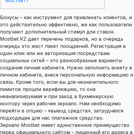
Мостбет?
Бонусы – как инструмент для привлекать клиентов, и
это действительно эффективно, же как пользователи
получают дополнительный стимул дли ставок.
Mostbet KZ дает перечень подарков, но в очередь
очередь это жест пакет поощрений. Регистрация в
один клик или же авторизация посредствам
социальных сетей – это разнообразные варианты
создания личная кабинета. Нужно заполнить анкету в
личном кабинете, внеся персональную информацию и
связь. Кроме того, если вы для незначительного
лимитов прошли верификацию, то она
неанализируемая и при заход в букмекерскую
контору через рабочее зеркало. Нам необходимо
перейти в опцию – «вывод средств», затруднялся
подходящее для нас платежное средство.
Зеркало Mostbet имеет единственное преимущество
перед официального сайтом – лишенный его адреса в