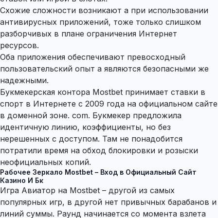
Схожие сложности возникают а при использовании
антивирусных приложений, тоже только слишком
разборчивых в плане ограничения Интернет
ресурсов.
Оба приложения обеспечивают превосходный
пользовательский опыт а являются безопасными же
надежными.
Букмекерская контора Mostbet принимает ставки в
спорт в Интернете с 2009 года на официальном сайте
в доменной зоне. com. Букмекер предложила
идентичную линию, коэффициенты, но без
нерешенных с доступом. Там не понадобится
потратили время на обход блокировки и розыски
неофициальных копий.
Рабочее Зеркало Mostbet – Вход в Официальный Сайт
Казино И Бк
Игра Авиатор на Mostbet – другой из самых
популярных игр, в другой нет привычных барабанов и
линий суммы. Раунд начинается со момента взлета