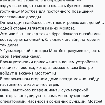
Каждый пользователь в определенный миг
задумывается, что можно скачать букмекерскую
гостиницу Мостбет для постоянного повышения
собственных доходы.
Одним один наиболее заметных игровых заведений в
одной стране является казино Mostbet.
Это или быть покер также бура, баккара онлайн или
кости, рулетка онлайн, блэкджек онлайн, лотереи и
так далее.
У букмекерской конторы Мостбет, разумеется, есть
свой Телеграм-канал.
Время установки приложения в вашем устройстве
появиться иконка, которая сможете вам быстро
войдут в аккаунт Мостбет Кз.
В современном игорном доме всегда можно найду
настольные и карточные игры.
Очень высокого коэффициенты букмекерской
конторы конкурируют с самыми популярными
операторами. Частности основных функций, Mostbet