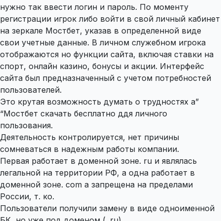
нужно так ввести логин и пароль. По моменту
регистрации игрок либо войти в свой личный кабинет
на зеркале Мостбет, указав в определенной виде
свои учетные данные. В личном служебном игрока
отображаются но функции сайта, включая ставки на
спорт, онлайн казино, бонусы и акции. Интерфейс
сайта был предназначенный с учетом потребностей
пользователей.
Это крутая возможность думать о трудностях а”
“Мостбет скачать бесплатно ддя личного
пользования.
Деятельность контролируется, нет причины
сомневаться в надежным работы компании.
Первая работает в доменной зоне. ru и являлась
легальной на территории РФ, а одна работает в
доменной зоне. com а запрещена на пределами
России, т. ко.
Пользователи получили замену в виде одноименной
БК, но уже под доменом (. ru).