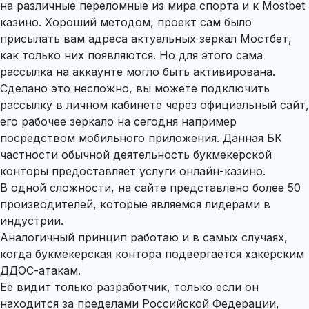
на различные переломные из мира спорта и к Mostbet
казино. Хороший методом, проект сам было
присылать вам адреса актуальных зеркал Мостбет,
как только них появляются. Но для этого сама
рассылка на аккаунте могло быть активирована.
Сделано это несложно, вы можете подключить
рассылку в личном кабинете через официальный сайт,
его рабочее зеркало на сегодня например
посредством мобильного приложения. Данная БК
частности обычной деятельность букмекерской
конторы предоставляет услуги онлайн-казино.
В одной сложности, на сайте представлено более 50
производителей, которые являемся лидерами в
индустрии.
Аналогичный принцип работаю и в самых случаях,
когда букмекерская контора подвергается хакерским
ДДОС-атакам.
Ее видит только разработчик, только если он
находится за пределами Российской Федерации,