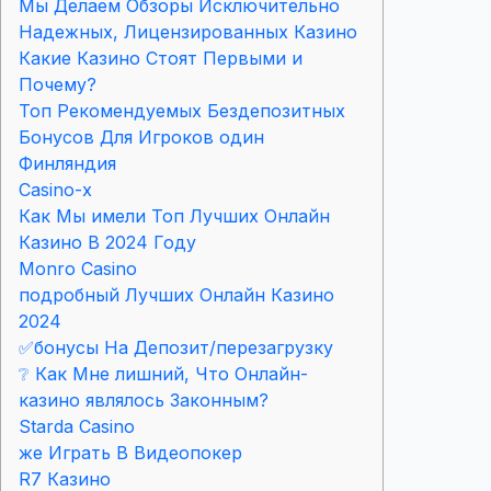
Мы Делаем Обзоры Исключительно
Надежных, Лицензированных Казино
Какие Казино Стоят Первыми и
Почему?
Топ Рекомендуемых Бездепозитных
Бонусов Для Игроков один
Финляндия
Casino-x
Как Мы имели Топ Лучших Онлайн
Казино В 2024 Году
Monro Casino
подробный Лучших Онлайн Казино
2024
✅бонусы На Депозит/перезагрузку
❔ Как Мне лишний, Что Онлайн-
казино являлось Законным?
Starda Casino
же Играть В Видеопокер
R7 Казино