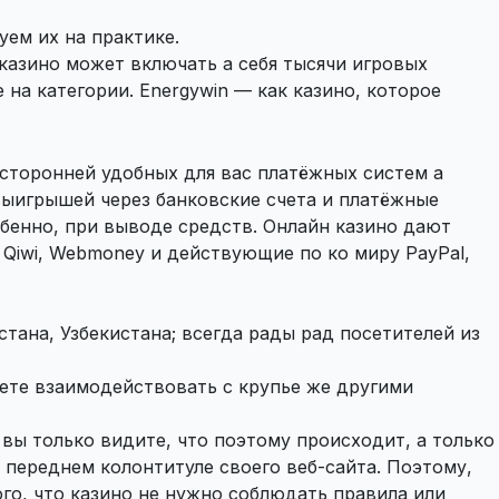
уем их на практике.
казино может включать а себя тысячи игровых
на категории. Energywin — как казино, которое
осторонней удобных для вас платёжных систем а
выигрышей через банковские счета и платёжные
обенно, при выводе средств. Онлайн казино дают
Qiwi, Webmoney и действующие по ко миру PayPal,
ана, Узбекистана; всегда рады рад посетителей из
жете взаимодействовать с крупье же другими
, вы только видите, что поэтому происходит, а только
переднем колонтитуле своего веб-сайта. Поэтому,
ого, что казино не нужно соблюдать правила или