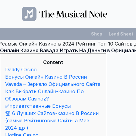
Shop
Lead Sheet
“самые Онлайн Казино в 2024 Рейтинг Топ 10 Сайтов 
Онлайн Казино Вавада Играть На Деньги в Официал
Content
Daddy Casino
Бонусы Онлайн Казино В России
Vavada – Зеркало Официального Сайта
Как Выбрать Онлайн-казино По
Обзорам Casinoz?
✅приветственные Бонусы
🏆 6 Лучших Сайтов-казино В России
(самые Рейтинговые Сайты а Мае
2024 др )
Hotline Casino