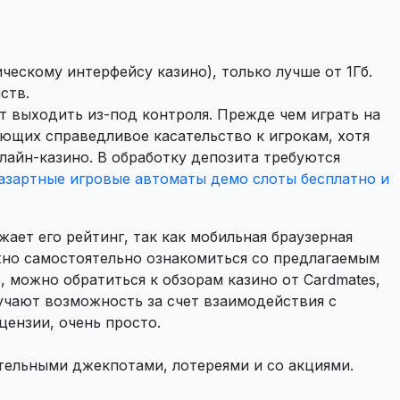
ескому интерфейсу казино), только лучше от 1Гб.
ств.
т выходить из-под контроля. Прежде чем играть на
ющих справедливое касательство к игрокам, хотя
лайн-казино. В обработку депозита требуются
азартные игровые автоматы демо слоты бесплатно и
ает его рейтинг, так как мобильная браузерная
ожно самостоятельно ознакомиться со предлагаемым
, можно обратиться к обзорам казино от Cardmates,
учают возможность за счет взаимодействия с
ензии, очень просто.
ельными джекпотами, лотереями и со акциями.