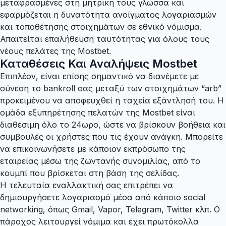
μεταφρασμένες στη μητρική τους γλώσσα και
εφαρμόζεται η δυνατότητα ανοίγματος λογαριασμών
και τοποθέτησης στοιχημάτων σε εθνικό νόμισμα.
Απαιτείται επαλήθευση ταυτότητας για όλους τους
νέους πελάτες της Mostbet.
Καταθέσεις Και Αναλήψεις Mostbet
Επιπλέον, είναι επίσης σημαντικό να διανέμετε με
σύνεση το bankroll σας μεταξύ των στοιχημάτων “arb”
προκειμένου να αποφευχθεί η ταχεία εξάντλησή του. Η
ομάδα εξυπηρέτησης πελατών της Mostbet είναι
διαθέσιμη όλο το 24ωρο, ώστε να βρίσκουν βοήθεια και
συμβουλές οι χρήστες που τις έχουν ανάγκη. Μπορείτε
να επικοινωνήσετε με κάποιον εκπρόσωπο της
εταιρείας μέσω της ζωντανής συνομιλίας, από το
κουμπί που βρίσκεται στη βάση της σελίδας.
Η τελευταία εναλλακτική σας επιτρέπει να
δημιουργήσετε λογαριασμό μέσα από κάποιο social
networking, όπως Gmail, Vapor, Telegram, Twitter κλπ. Ο
πάροχος λειτουργεί νόμιμα και έχει πρωτόκολλα