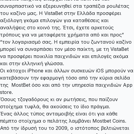
συναρπαστικό να εξερευνηθεί στα τραπέζια ρουλέτας
του καζίνο μας. Η VistaBet στην Ελλάδα προσφέρει
αξιόλογη γκάμα επιλογών για καταθέσεις και
αναλήψεις στο κοινό της. Έτσι, έχετε αρκετούς
τρόπους για να μεταφέρετε χρήματα από και προς”
“τον λογαριασμό σας. Η εμπειρία του ζωντανού καζίνο
μπορεί να συναρπάσει τον μέσο παίκτη, με τη VistaBet
να προσφέρει ποικιλία παιχνιδιών και επιλογές ακόμα
και στην ελληνική γλώσσα.
Οι κάτοχοι iPhone και άλλων συσκευών iOS μπορούν να
κατεβάσουν την εφαρμογή τόσο από την κύρια σελίδα
της MostBet όσο και από την υπηρεσία παιχνιδιών App
store.
Όσους τζογαδόρους κι αν ρωτήσεις, που παίζουν
στοίχημα τυφλά, θα ακούσεις το ίδιο πράγμα.
Ένας άλλος τύπος ανταμοιβής είναι ότι για κάθε
πέμπτο στοίχημα ο πελάτης λαμβάνει Mostbet Coins.
Από την ίδρυσή του το 2009, ο ιστότοπος βελτιώνεται