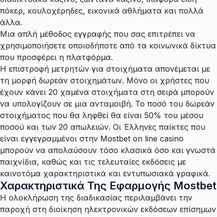
πόκερ, κουλοχέρηδες, εικονικά αθλήματα και πολλά
άλλα.
Μια απλή μέθοδος εγγραφής που σας επιτρέπει να
χρησιμοποιήσετε οποιοδήποτε από τα κοινωνικά δίκτυα
που προσφέρει η πλατφόρμα.
Η επιστροφή μετρητών για στοιχήματα απονέμεται με
τη μορφή δωρεάν στοιχημάτων. Μόνο οι χρήστες που
έχουν κάνει 20 χαμένα στοιχήματα στη σειρά μπορούν
να υπολογίζουν σε μια ανταμοιβή. Το ποσό του δωρεάν
στοιχήματος που θα ληφθεί θα είναι 50% του μέσου
ποσού και των 20 απωλειών. Οι Έλληνες παίκτες που
είναι εγγεγραμμένοι στην Mostbet on line casino
μπορούν να απολαύσουν τόσο κλασικά όσο και γνωστά
παιχνίδια, καθώς και τις τελευταίες εκδόσεις με
καινοτόμα χαρακτηριστικά και εντυπωσιακά γραφικά.
Χαρακτηριστικά Της Εφαρμογής Mostbet
Η ολοκλήρωση της διαδικασίας περιλαμβάνει την
παροχή στη διοίκηση ηλεκτρονικών εκδόσεων επίσημων