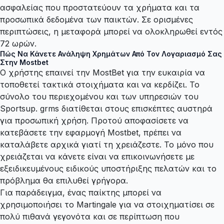
ασφαλείας που προστατεύουν τα χρήματα και τα
προσωπικά δεδομένα των παικτών. Σε ορισμένες
περιπτώσεις, η μεταφορά μπορεί να ολοκληρωθεί εντός
72 ωρών.
Πώς Να Κάνετε Ανάληψη Χρημάτων Από Τον Λογαριασμό Σας
Στην Mostbet
Ο χρήστης επαινεί την MostBet για την ευκαιρία να
τοποθετεί τακτικά στοιχήματα και να κερδίζει. Το
σύνολο του περιεχομένου και των υπηρεσιών του
Sportsup. grms διατίθεται στους επισκέπτες αυστηρά
για προσωπική χρήση. Προτού αποφασίσετε να
κατεβάσετε την εφαρμογή Mostbet, πρέπει να
καταλάβετε αρχικά γιατί τη χρειάζεστε. Το μόνο που
χρειάζεται να κάνετε είναι να επικοινωνήσετε με
εξειδικευμένους ειδικούς υποστήριξης πελατών και το
πρόβλημα θα επιλυθεί γρήγορα.
Για παράδειγμα, ένας παίκτης μπορεί να
χρησιμοποιήσει το Martingale για να στοιχηματίσει σε
πολύ πιθανά γεγονότα και σε περίπτωση που