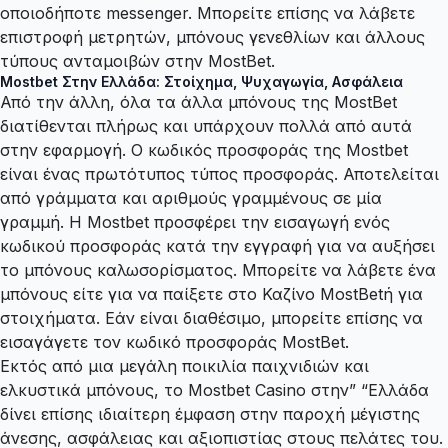
οποιοδήποτε messenger. Μπορείτε επίσης να λάβετε
επιστροφή μετρητών, μπόνους γενεθλίων και άλλους
τύπους ανταμοιβών στην MostBet.
Mostbet Στην Ελλάδα: Στοίχημα, Ψυχαγωγία, Ασφάλεια
Από την άλλη, όλα τα άλλα μπόνους της MostBet
διατίθενται πλήρως και υπάρχουν πολλά από αυτά
στην εφαρμογή. Ο κωδικός προσφοράς της Mostbet
είναι ένας πρωτότυπος τύπος προσφοράς. Αποτελείται
από γράμματα και αριθμούς γραμμένους σε μία
γραμμή. Η Mostbet προσφέρει την εισαγωγή ενός
κωδικού προσφοράς κατά την εγγραφή για να αυξήσει
το μπόνους καλωσορίσματος. Μπορείτε να λάβετε ένα
μπόνους είτε για να παίξετε στο Καζίνο MostBetή για
στοιχήματα. Εάν είναι διαθέσιμο, μπορείτε επίσης να
εισαγάγετε τον κωδικό προσφοράς MostBet.
Εκτός από μια μεγάλη ποικιλία παιχνιδιών και
ελκυστικά μπόνους, το Mostbet Casino στην” “Ελλάδα
δίνει επίσης ιδιαίτερη έμφαση στην παροχή μέγιστης
άνεσης, ασφάλειας και αξιοπιστίας στους πελάτες του.