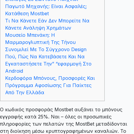
Παγωτό Μηχανής: Είναι Ασφαλές;
Κατάθεση Mostbet
Τι Να Κάνετε Εάν Δεν Μπορείτε Να
Κάνετε Ανάληψη Χρημάτων
Μουσείο Μπενάκη: Η
Μαρμαρογλυπτική Της Τήνου
Συνομιλεί Με Το Σύγχρονο Design
Πού, Πώς Να Κατεβάσετε Και Να
Εγκαταστήσετε Την” “εφαρμογή Στο
Android
Κερδοφόρα Μπόνους, Προσφορές Και
Πρόγραμμα Αφοσίωσης Για Παίκτες
Από Την Ελλάδα
Ο κωδικός προσφοράς Mostbet αυξάνει το μπόνους
εγγραφής κατά 25%. Ναι – όλες οι προσωπικές
πληροφορίες των πελατών της MostBet μεταδίδονται
στη διοίκηση μέσω κρυπτογραφημένων καναλιών. Το