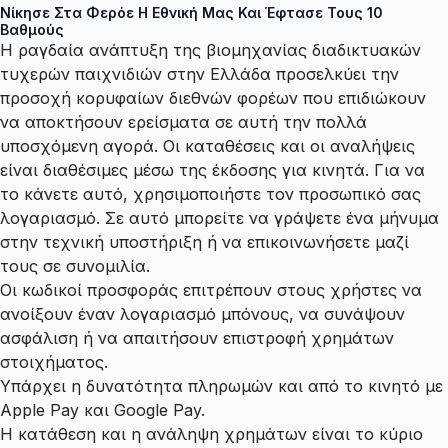
Νίκησε Στα Φερόε Η Εθνική Μας Και Έφτασε Τους 10
Βαθμούς
Η ραγδαία ανάπτυξη της βιομηχανίας διαδικτυακών
τυχερών παιχνιδιών στην Ελλάδα προσελκύει την
προσοχή κορυφαίων διεθνών φορέων που επιδιώκουν
να αποκτήσουν ερείσματα σε αυτή την πολλά
υποσχόμενη αγορά. Οι καταθέσεις και οι αναλήψεις
είναι διαθέσιμες μέσω της έκδοσης για κινητά. Για να
το κάνετε αυτό, χρησιμοποιήστε τον προσωπικό σας
λογαριασμό. Σε αυτό μπορείτε να γράψετε ένα μήνυμα
στην τεχνική υποστήριξη ή να επικοινωνήσετε μαζί
τους σε συνομιλία.
Οι κωδικοί προσφοράς επιτρέπουν στους χρήστες να
ανοίξουν έναν λογαριασμό μπόνους, να συνάψουν
ασφάλιση ή να απαιτήσουν επιστροφή χρημάτων
στοιχήματος.
Υπάρχει η δυνατότητα πληρωμών και από το κινητό με
Apple Pay και Google Pay.
Η κατάθεση και η ανάληψη χρημάτων είναι το κύριο